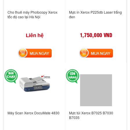
Cho thuê máy Photocopy Xerox
Mực in Xerox P225db Laser trắng
tốc độ cao tại Hà Nội
đen
1,750,000 VND
Liên hệ
MUA NGAY
MUA NGAY
Máy Scan Xerox DocuMate 4830
Mực túi Xerox B7025 B7030
B7035