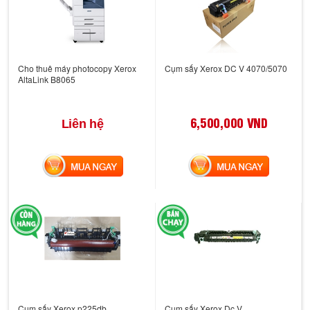
Cho thuê máy photocopy Xerox
Cụm sấy Xerox DC V 4070/5070
AltaLink B8065
6,500,000 VND
Liên hệ
MUA NGAY
MUA NGAY
Cụm sấy Xerox p225db
Cụm sấy Xerox Dc V