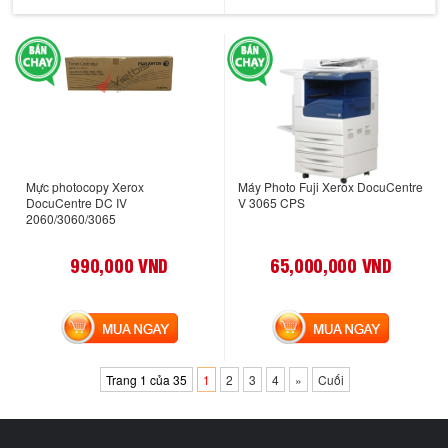
Mực photocopy Xerox
Máy Photo Fuji Xerox DocuCentre
DocuCentre DC IV
V 3065 CPS
2060/3060/3065
990,000 VND
65,000,000 VND
MUA NGAY
MUA NGAY
Trang 1 của 35
1
2
3
4
»
Cuối