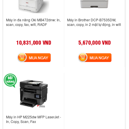
Máy in đa năng Oki MB472dnw: In,
Máy in Brother DCP-B7535DW,
scan, copy, fax, wifi, RADF
scan, copy, in 2 mặt tự động, in wifi
10,831,000 VND
5,670,000 VND
MUA NGAY
MUA NGAY
Máy in HP M225dw MFP LaserJet -
In, Copy, Scan, Fax