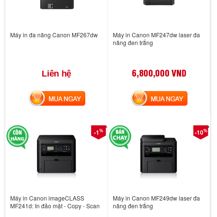
Máy in đa năng Canon MF267dw
Máy in Canon MF247dw laser đa
năng đen trắng
6,800,000 VND
Liên hệ
MUA NGAY
MUA NGAY
%
%
-1
-10
Máy in Canon imageCLASS
Máy in Canon MF249dw laser đa
MF241d: In đảo mặt - Copy - Scan
năng đen trắng