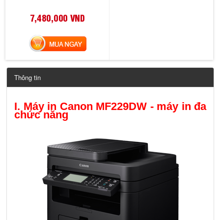
7,480,000 VND
MUA NGAY
Thông tin
I. Máy in Canon MF229DW - máy in đa
chức năng