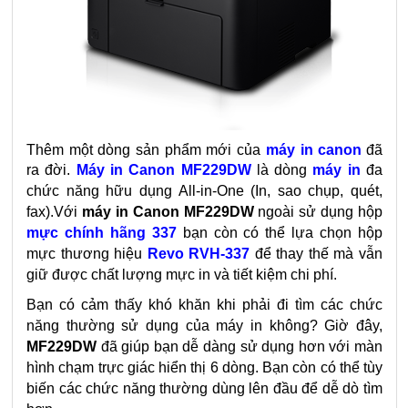
Thêm một dòng sản phẩm mới của
máy in canon
đã
ra đời.
Máy in Canon MF229DW
là dòng
máy in
đa
chức năng hữu dụng All-in-One (In, sao chụp, quét,
fax).
Với
máy in Canon MF229DW
ngoài sử dụng hộp
mực chính hãng 337
bạn còn có thể lựa chọn hộp
mực thương hiệu
Revo RVH-337
để thay thế mà vẫn
giữ được chất lượng mực in và tiết kiệm chi phí.
Bạn có cảm thấy khó khăn khi phải đi tìm các chức
năng thường sử dụng của máy in không? Giờ đây,
MF229DW
đã giúp bạn dễ dàng sử dụng hơn với màn
hình chạm trực giác hiển thị 6 dòng. Bạn còn có thể tùy
biến các chức năng thường dùng lên đầu để dễ dò tìm