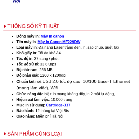
Nội
THÔNG SỐ KỸ THUẬT
Dòng máy in:
Máy in canon
Tên máy in
:
Máy in Canon MF229DW
Loại máy in
: Đa năng Laser trắng đen, In, sao chụp, quét, fax
Khổ giấy in
: Tối đa khổ A4
Tốc độ in
: 27 trang / phút
Tốc độ xử lý
: 33,6Kbps
Bộ nhớ ram
: 256 MB
Độ phân giải
:
1200 x 1200dpi
USB 2.0 tốc độ cao, 10/100 Base-T Ethernet
Chuẩn kết nối
:
(mạng làm việc), Wifi
Chức năng đặc biệt
: In mạng không dây, in 2 mặt tự động,
Hiệu suất làm việc
: 10.000 trang
Mực in
sử dụng
:
Cartridge-337
Bảo hành:
12 tháng tại Việt Bis
Giao hàng
: Miễn phí Hà Nội
SẢN PHẨM CÙNG LOẠI