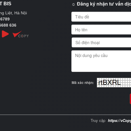
☼ Đăng ký nhận tư vấn dịc
T BIS
g Liệt, Hà Nội
 6789
6688 636
Mã xác nhận:
Truy cập
https://vCop