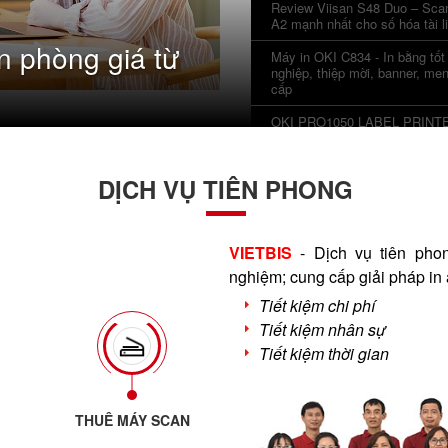
Review Viisan S48 Duo – Sca
A2 mạnh nhất cho số hóa tài l
n phòng giá từ
Máy in OKI C834 - In bằng tốt
nghiệp, thiệp mời, banner, me
cấp
OKI PRO1050 LABEL PRINT
GIẢI PHÁP IN MÀU KHÁNG
NƯỚC, KHÁNG TIA UV
DỊCH VỤ TIÊN PHONG
VIETBIS
- Dịch vụ tiên ph
nghiệm; cung cấp giải pháp in
Tiết kiệm chi phí
Tiết kiệm nhân sự
Tiết kiệm thời gian
THUÊ MÁY SCAN