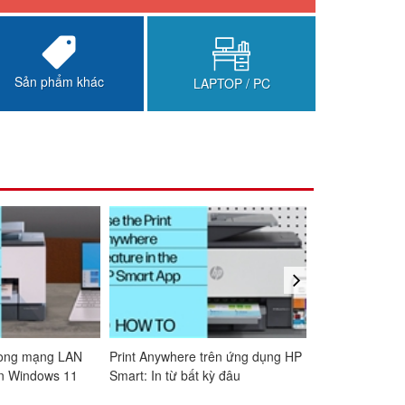
Sản phẩm khác
LAPTOP / PC
next
ở từng cài
Kết nối máy in trong mạng LAN
Print Anywhere trê
 HP 3000 s3
với HP Smart trên Windows 11
Smart: In từ bất kỳ