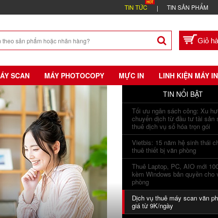
TIN TỨC
TIN SẢN PHẨM
ÁY SCAN
MÁY PHOTOCOPY
MỰC IN
LINH KIỆN MÁY IN
TIN NỔI BẬT
Tối ưu ngân sách công: Xu h
chuyển dịch từ đầu tư tài sản
thuê dịch vụ số hóa trọn gói
Vietbis: 15 năm hệ sinh thái c
thuê thiết bị văn phòng
Thuê Laptop, PC, AIO mới 1
kèm Windows bản quyền cho 
phòng
Dịch vụ thuê máy scan văn p
giá từ 9K/ngày