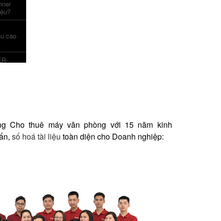
nner
iệu?
nu cao
ER-
ong Cho thuê máy văn phòng với 15 năm kinh
 ấn,
số hoá tài liệu
toàn diện cho Doanh nghiệp: