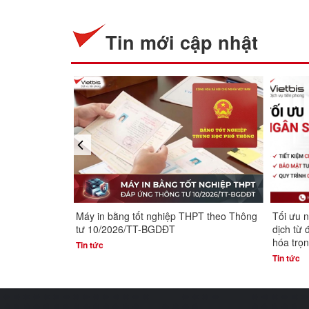
Tin mới cập nhật
prev
HPT theo Thông
Tối ưu ngân sách công: Xu hướng chuyển
Giải ph
dịch từ đầu tư tài sản sang thuê dịch vụ số
in HP La
hóa trọn gói
bản in s
Tin tức
Tin tức