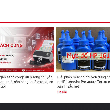
áp mực đổ chuyên dụng cho máy
Cấu hình máy tính cho máy scan
serJet Pro 4006: Tối ưu chi phí,
dụng: Cần những gì?
ắc nét
Tin tức