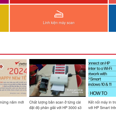
Linh kiện máy scan
 photocopy
#VIETBIS - Chúc mừng năm mới
Chất lượng bản scan 
i Vietbis
'2024
đặt độ phân giải với