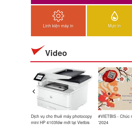
Linh kiện máy in
Mực in
Video
prev
chia sẻ
Impactus Academy chia sẻ cảm
Dịch vụ cho thuê máy
ịch vụ của
nhận khi sử dụng dịch vụ của
mini HP 4103fdw mới tạ
VIETBIS