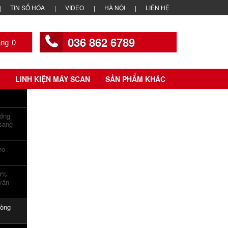
TIN SỐ HÓA
VIDEO
HÀ NỘI
LIÊN HỆ
036 862 6789
0
LINH KIỆN MÁY SCAN
SẢN PHẨM KHÁC
ướng
 sang
ho
00%
văn
hòng