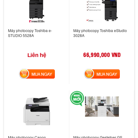
Máy photocopy Toshiba e-
Máy photocopy Toshiba eStudio
STUDIO 5528A
3028A
66,990,000 VND
Liên hệ
MUA NGAY
MUA NGAY
Máy photocopy Canon
Máy photocopy Gestetner GS