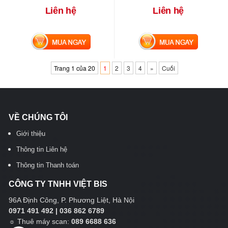
Liên hệ
Liên hệ
MUA NGAY
MUA NGAY
Trang 1 của 20
1
2
3
4
»
Cuối
VỀ CHÚNG TÔI
Giới thiệu
Thông tin Liên hệ
Thông tin Thanh toán
CÔNG TY TNHH VIỆT BIS
96A Định Công, P. Phương Liệt, Hà Nội
0971 491 492 | 036 862 6789
☼
Thuê máy scan:
089 6688 636