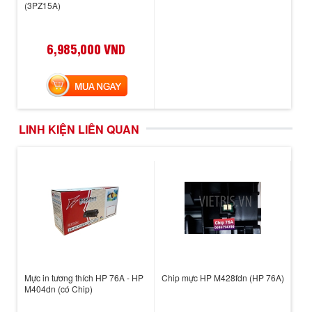
(3PZ15A)
6,985,000 VND
MUA NGAY
LINH KIỆN LIÊN QUAN
Mực in tương thích HP 76A - HP
Chip mực HP M428fdn (HP 76A)
M404dn (có Chip)