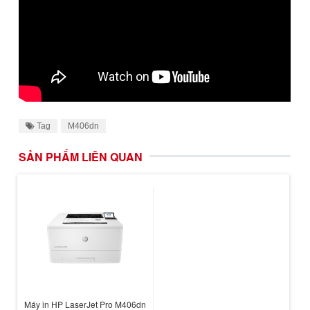
Tag
M406dn
SẢN PHẨM LIÊN QUAN
Máy in HP LaserJet Pro M406dn