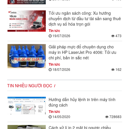
Tối ưu ngân sách công: Xu hướng
chuyển dịch từ đầu tư tài sản sang thuê
dịch vụ số hóa trọn gói
Tin tức
19/07/2026
473
Giải pháp mực đổ chuyên dụng cho
máy in HP LaserJet Pro 4006: Tối ưu
chi phí, bản in sắc nét
Tin tức
18/07/2026
162
TIN NHIỀU NGƯỜI ĐỌC
Hướng dẫn hủy lệnh in trên máy tính
đúng cách
Tin tức
14/05/2020
728683
Cách xử lí in 2 mặt bị ngược chiều