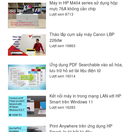
Máy in HP M404 series sử dụng hộp
mực 76A không cần chip
Lượt xem 8713
Tháo lắp cụm sấy máy Canon LBP
226dw
Lượt xem 16863
Ứng dụng PDF Searchable vào số hóa,
lưu trữ hồ sơ tài liệu điện tử
Lượt xem 16014
Kết nối máy in trong mạng LAN với HP
Smart trên Windows 11
Lượt xem 16283
Print Anywhere trên ứng dụng HP
Smart: In từ bất kỳ đâu