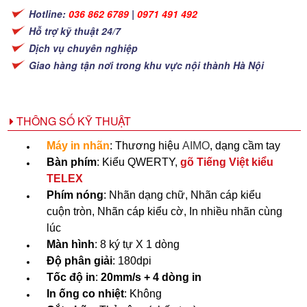
Hotline:
036 862 6789
|
0971 491 492
Hỗ trợ kỹ thuật 24/7
Dịch vụ chuyên nghiệp
Giao hàng tận nơi trong khu vực nội thành Hà Nội
THÔNG SỐ KỸ THUẬT
Máy in nhãn
: Thương hiệu
AIMO
, dạng cầm tay
Bàn phím
: Kiểu QWERTY,
gõ Tiếng Việt kiểu
TELEX
Phím nóng
: Nhãn dạng chữ, Nhãn cáp kiểu
cuộn tròn, Nhãn cáp kiểu cờ, In nhiều nhãn cùng
lúc
Màn hình
: 8 ký tự X 1 dòng
Độ phân giải
: 180dpi
Tốc độ in
:
20mm/s + 4 dòng in
In ống co nhiệt
: Không