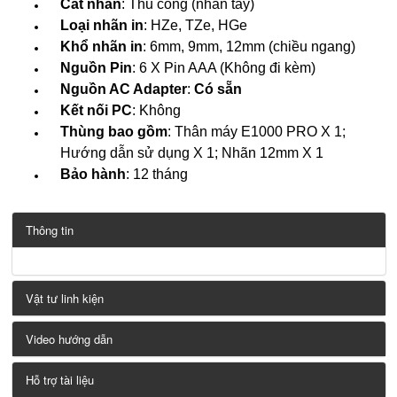
Cắt nhãn
: Thủ công (nhấn tay)
Loại nhãn in
: HZe, TZe, HGe
Khổ nhãn in
: 6mm, 9mm, 12mm (chiều ngang)
Nguồn Pin
: 6 X Pin AAA (Không đi kèm)
Nguồn AC Adapter
:
Có sẵn
Kết nối PC
: Không
Thùng bao gồm
: Thân máy E1000 PRO X 1;
Hướng dẫn sử dụng X 1; Nhãn 12mm X 1
Bảo hành
: 12 tháng
Thông tin
Vật tư linh kiện
Video hướng dẫn
Hỗ trợ tài liệu