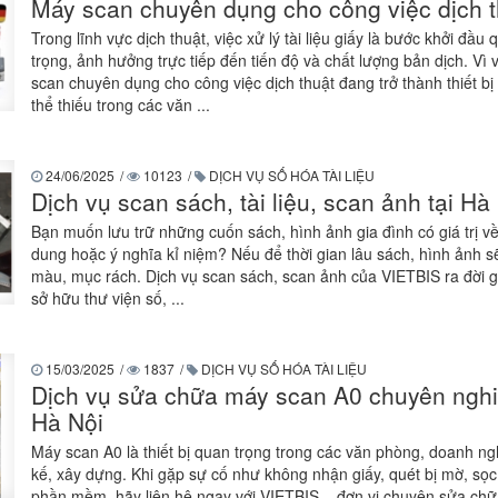
Máy scan chuyên dụng cho công việc dịch t
Trong lĩnh vực dịch thuật, việc xử lý tài liệu giấy là bước khởi đầu 
trọng, ảnh hưởng trực tiếp đến tiến độ và chất lượng bản dịch. Vì 
scan chuyên dụng cho công việc dịch thuật đang trở thành thiết bị
thể thiếu trong các văn ...
24/06/2025
/
10123
/
DỊCH VỤ SỐ HÓA TÀI LIỆU
Dịch vụ scan sách, tài liệu, scan ảnh tại Hà
Bạn muốn lưu trữ những cuốn sách, hình ảnh gia đình có giá trị v
dung hoặc ý nghĩa kỉ niệm? Nếu để thời gian lâu sách, hình ảnh sẽ
màu, mục rách. Dịch vụ scan sách, scan ảnh của VIETBIS ra đời 
sở hữu thư viện số, ...
15/03/2025
/
1837
/
DỊCH VỤ SỐ HÓA TÀI LIỆU
Dịch vụ sửa chữa máy scan A0 chuyên nghi
Hà Nội
Máy scan A0 là thiết bị quan trọng trong các văn phòng, doanh ngh
kế, xây dựng. Khi gặp sự cố như không nhận giấy, quét bị mờ, sọc
phần mềm, hãy liên hệ ngay với VIETBIS – đơn vị chuyên sửa ch