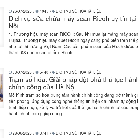
26/07/2025
/
4945
/
DỊCH VỤ SỐ HÓA TÀI LIỆU
Dịch vụ sửa chữa máy scan Ricoh uy tín tại
Nội
1. Thương hiệu máy scan RICOH: Sau khi mua lại mảng máy scan
Fujitsu, thương hiệu máy quét Ricoh ngày càng phổ biến trên thế 
như tại thi trường Việt Nam. Các sản phẩm scan của Ricoh được 
thành 03 nhóm sản phẩm: Ricoh ...
03/07/2025
/
5440
/
DỊCH VỤ SỐ HÓA TÀI LIỆU
Trạm số hóa: Giải pháp đột phá thủ tục hàn
chính công của Hà Nội
Mô hình trạm số hóa trung tâm hành chính công đang trở thành gi
tiên phong, ứng dụng công nghệ thông tin hiện đại nhằm tự động
trình tiếp nhận, xử lý và trả kết quả thủ tục hành chính tại các tru
hành chính công giúp nâng ...
28/06/2025
/
3741
/
DỊCH VỤ SỐ HÓA TÀI LIỆU