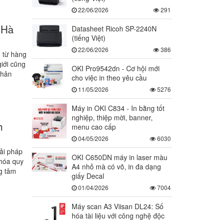
22/06/2026
291
 Hà
Datasheet Ricoh SP-2240N
(tiếng Việt)
22/06/2026
386
 từ hàng
giới cũng
OKI Pro9542dn - Cơ hội mới
phân
cho việc in theo yêu cầu
11/05/2026
5276
Máy in OKI C834 - In bằng tốt
nghiệp, thiệp mời, banner,
h
menu cao cấp
04/05/2026
6030
ải pháp
OKI C650DN máy in laser màu
 hóa quy
A4 nhỏ mà có võ, in đa dạng
ng tâm
giấy Decal
01/04/2026
7004
Máy scan A3 Viisan DL24: Số
hóa tài liệu với công nghệ độc