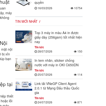
huật
quyền
quan
16/03/2026
10754
vậy, máy
 không
TIN MỚI NHẤT
Top 3 máy in màu A4 in được
giấy dày (256gsm) tốt nhất hiện
nay
 Nội
Tin tức
ề mặt nội
28/07/2026
150
 bị xỉn
giúp bạn
In tem nhãn, sticker chống
nước với máy in OKI C650DN
Tin tức
25/07/2026
114
ệp tại
Link tải VNeGP Client Agent
2.0.1 từ Mạng Đấu thầu Quốc
gia
iệp thiết
Tin tức
 hoặc lỗi
24/07/2026
871
ữa máy