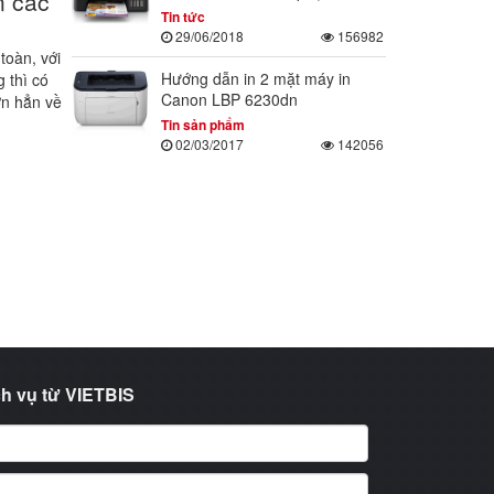
n các
Tin tức
29/06/2018
156982
toàn, với
Hướng dẫn in 2 mặt máy in
 thì có
Canon LBP 6230dn
ơn hẳn về
Tin sản phẩm
02/03/2017
142056
h vụ từ VIETBIS