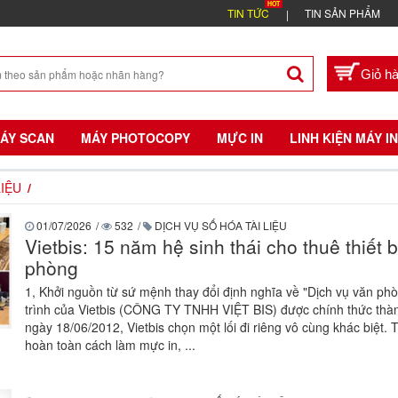
TIN TỨC
TIN SẢN PHẨM
ÁY SCAN
MÁY PHOTOCOPY
MỰC IN
LINH KIỆN MÁY IN
LIỆU
01/07/2026
/
532
/
DỊCH VỤ SỐ HÓA TÀI LIỆU
Vietbis: 15 năm hệ sinh thái cho thuê thiết b
phòng
1, Khởi nguồn từ sứ mệnh thay đổi định nghĩa về "Dịch vụ văn ph
trình của Vietbis (CÔNG TY TNHH VIỆT BIS) được chính thức thàn
ngày 18/06/2012, Vietbis chọn một lối đi riêng vô cùng khác biệt. 
hoàn toàn cách làm mực in, ...