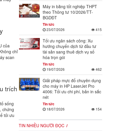
Máy in bằng tốt nghiệp THPT
theo Thông tư 10/2026/TT-
BGDĐT
Tin tức
y
23/07/2026
415
Tối ưu ngân sách công: Xu
U của
hướng chuyển dịch từ đầu tư
 Không chỉ
tài sản sang thuê dịch vụ số
hóa trọn gói
máy scan
Tin tức
19/07/2026
462
Giải pháp mực đổ chuyên dụng
cho máy in HP LaserJet Pro
 trích
4006: Tối ưu chi phí, bản in sắc
nét
 tố sống
Tin tức
18/07/2026
154
g, chứng
ể tối ưu
TIN NHIỀU NGƯỜI ĐỌC