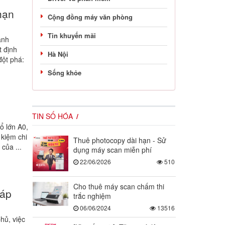
hạn
Cộng đồng máy văn phòng
Tin khuyến mãi
anh
t định
Hà Nội
đột phá:
Sống khỏe
TIN SỐ HÓA
ổ lớn A0,
 kiệm chi
Thuê photocopy dài hạn - Sử
của ...
dụng máy scan miễn phí
22/06/2026
510
Cho thuê máy scan chấm thi
háp
trắc nghiệm
06/06/2024
13516
hủ, việc