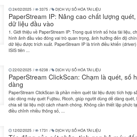
24/02/2025
/
3375
/
DỊCH VỤ SỐ HÓA TÀI LIỆU
PaperStream IP: Nâng cao chất lượng quét, 
dữ liệu đầu vào
1. Giới thiệu về PaperStream IP: Trong quá trình số hóa tài liệu, c
hình ảnh đầu vào đóng vai trò quan trọng, ảnh hưởng đến độ chín
dữ liệu được trích xuất. PaperStream IP là trình điều khiển (drive
ISIS tiên ...
22/02/2025
/
6238
/
DỊCH VỤ SỐ HÓA TÀI LIỆU
PaperStream ClickScan: Chạm là quét, số 
dàng
PaperStream ClickScan là phần mềm quét tài liệu được tích hợp s
các dòng máy quét Fujitsu, Ricoh, giúp người dùng dễ dàng quét, 
chia sẻ tài liệu một cách nhanh chóng. Không cần thiết lập phức t
điều chỉnh nhiều thông số, ...
12/02/2025
/
1731
/
DỊCH VỤ SỐ HÓA TÀI LIỆU