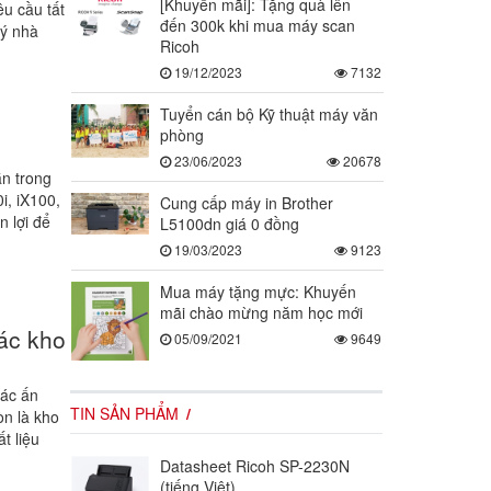
[Khuyến mãi]: Tặng quà lên
êu cầu tất
đến 300k khi mua máy scan
lý nhà
Ricoh
19/12/2023
7132
Tuyển cán bộ Kỹ thuật máy văn
phòng
23/06/2023
20678
ẵn trong
i, iX100,
Cung cấp máy in Brother
 lợi để
L5100dn giá 0 đồng
19/03/2023
9123
Mua máy tặng mực: Khuyến
mãi chào mừng năm học mới
hác kho
05/09/2021
9649
các ấn
TIN SẢN PHẨM
òn là kho
ất liệu
Datasheet Ricoh SP-2230N
(tiếng Việt)