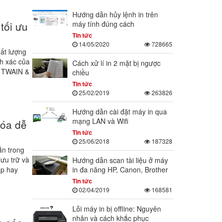
Hướng dẫn hủy lệnh in trên
máy tính đúng cách
tối ưu
Tin tức
14/05/2020
728665
hất lượng
h xác của
Cách xử lí in 2 mặt bị ngược
r) TWAIN &
chiều
Tin tức
25/02/2019
263826
Hướng dẫn cài đặt máy in qua
mạng LAN và Wifi
hóa dễ
Tin tức
25/06/2018
187328
ẵn trong
lưu trữ và
Hướng dẫn scan tài liệu ở máy
in đa năng HP, Canon, Brother
ạp hay
Tin tức
02/04/2019
168581
Lỗi máy in bị offline: Nguyên
nhân và cách khắc phục