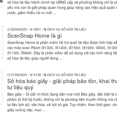
số hóa tài liệu hành chính tại UBND cấp xã phường không chỉ là y
yếu mà còn là giải pháp quan trọng giúp nâng cao hiệu quả quản 
nước, giảm thiểu rủi ro mất ...
26/08/2025
/
5921
/
DỊCH VỤ SỐ HÓA TÀI LIỆU
ScanSnap Home là gì
ScanSnap Home là phần mềm hỗ trợ quét tài liệu được tích hợp s
các máy scan Ricoh iX1300, iX1400, iX1500, iX1600, iX500, S1300
S1100i, SV600. Đây là phần mềm dễ sử dụng với các tính năng tiện
số hóa tài liệu giúp người dùng ...
07/08/2025
/
5136
/
DỊCH VỤ SỐ HÓA TÀI LIỆU
Số hóa báo giấy - giải pháp bảo tồn, khai t
tư liệu quý
Báo giấy – Di sản tri thức đang dần mai một Báo giấy, đặc biệt là 
phẩm từ thế kỷ trước, không chỉ là phương tiện truyền thông mà c
tư liệu lịch sử, văn hóa, xã hội vô giá. Tuy nhiên, theo thời gian, ch
giấy xuống cấp, mục ...