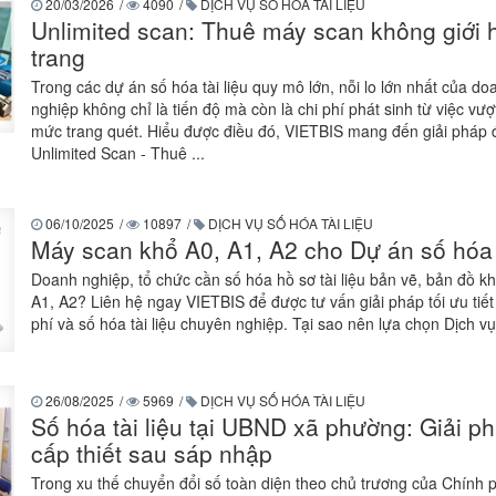
20/03/2026
/
4090
/
DỊCH VỤ SỐ HÓA TÀI LIỆU
Unlimited scan: Thuê máy scan không giới 
trang
Trong các dự án số hóa tài liệu quy mô lớn, nỗi lo lớn nhất của do
nghiệp không chỉ là tiến độ mà còn là chi phí phát sinh từ việc vượ
mức trang quét. Hiểu được điều đó, VIETBIS mang đến giải pháp 
Unlimited Scan - Thuê ...
06/10/2025
/
10897
/
DỊCH VỤ SỐ HÓA TÀI LIỆU
Máy scan khổ A0, A1, A2 cho Dự án số hóa
Doanh nghiệp, tổ chức cần số hóa hồ sơ tài liệu bản vẽ, bản đồ kh
A1, A2? Liên hệ ngay VIETBIS để được tư vấn giải pháp tối ưu tiết
phí và số hóa tài liệu chuyên nghiệp. Tại sao nên lựa chọn Dịch vụ 
26/08/2025
/
5969
/
DỊCH VỤ SỐ HÓA TÀI LIỆU
Số hóa tài liệu tại UBND xã phường: Giải p
cấp thiết sau sáp nhập
Trong xu thế chuyển đổi số toàn diện theo chủ trương của Chính p