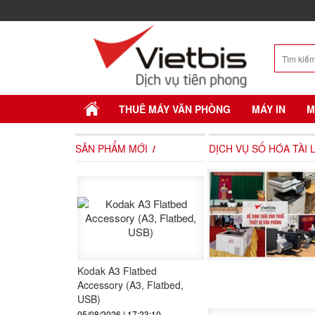
THUÊ MÁY VĂN PHÒNG
MÁY IN
M
SẢN PHẨM MỚI
DỊCH VỤ SỐ HÓA TÀI 
Kodak A3 Flatbed
Accessory (A3, Flatbed,
USB)
05/08/2026 | 17:23:10