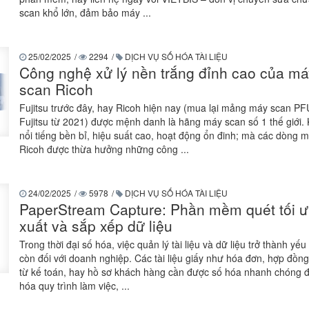
scan khổ lớn, đảm bảo máy ...
25/02/2025
/
2294
/
DỊCH VỤ SỐ HÓA TÀI LIỆU
Công nghệ xử lý nền trắng đỉnh cao của má
scan Ricoh
Fujitsu trước đây, hay Ricoh hiện nay (mua lại mảng máy scan PF
Fujitsu từ 2021) được mệnh danh là hãng máy scan số 1 thế giới.
nổi tiếng bền bỉ, hiệu suất cao, hoạt động ổn đinh; mà các dòng 
Ricoh được thừa hưởng những công ...
24/02/2025
/
5978
/
DỊCH VỤ SỐ HÓA TÀI LIỆU
PaperStream Capture: Phần mềm quét tối ưu
xuất và sắp xếp dữ liệu
Trong thời đại số hóa, việc quản lý tài liệu và dữ liệu trở thành yếu
còn đối với doanh nghiệp. Các tài liệu giấy như hóa đơn, hợp đồn
từ kế toán, hay hồ sơ khách hàng cần được số hóa nhanh chóng đ
hóa quy trình làm việc, ...