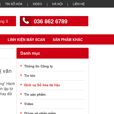
TIN SỐ HÓA
VIDEO
HÀ NỘI
LIÊN HỆ
036 862 6789
0
LINH KIỆN MÁY SCAN
SẢN PHẨM KHÁC
Danh mục
Thông tin Công ty
ị văn
Tin tức
òng" Hành
Dịch vụ Số hóa tài liệu
h lập từ
Thay đổi
Tin sản phẩm
Video
Driver và phần mềm