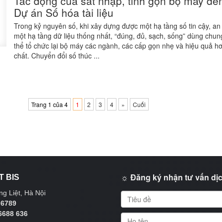
Tác động của sát nhập, tinh gọn bộ máy đế
Dự án Số hóa tài liệu
Trong kỷ nguyên số, khi xây dựng được một hạ tầng số tin cậy, an 
một hạ tầng dữ liệu thống nhất, “đúng, đủ, sạch, sống” dùng chung
thể tổ chức lại bộ máy các ngành, các cấp gọn nhẹ và hiệu quả h
chất. Chuyển đổi số thúc ...
Trang 1 của 4
1
2
3
4
»
Cuối
☼ Đăng ký nhận tư vấn dịc
T BIS
g Liệt, Hà Nội
 6789
6688 636