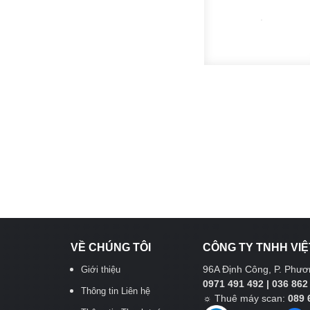
VỀ CHÚNG TÔI
CÔNG TY TNHH VIỆ
96A Định Công, P. Phươn
Giới thiệu
0971 491 492 | 036 862
Thông tin Liên hệ
☼
Thuê máy scan:
089 