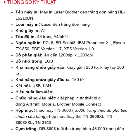
THÔNG SỐ KỸ THUẬT
Tên máy in:
Máy in Laser Brother đen trắng đơn năng HL-
L5210DN
Loại máy in:
Laser đen trắng đơn năng
Khổ giấy in:
A4
Tốc độ in:
48 trang A4/phút
Ngôn ngữ in
: PCL6, BR-Script3, IBM Proprinter XL, Epson
FX-850, PDF Version 1.7, XPS Version 1.0
Độ phân giải:
lên đến 1200dpi x 1200dpi
Bộ nhớ trong
: 1GB
Khả năng chứa giấy vào
: khay gầm 250 tờ, khay tay 100
tờ
Khả năng chứa giấy đầu ra
: 150 tờ
Kết nối:
USB, LAN
Hiệu suất làm việc:
Chức năng đặc biệt
: giải pháp in từ thiết bị di
động AirPrint, Mopria, Brother Mobile Connect
Hộp mực:
theo máy
TN-3608
(
3.000 trang theo độ phủ tiêu
chuẩn của hãng
), hộp mực thay thế
TN-3608XL
,
TN-
3608XXL
,
TN-3618
Cụm trống:
DR-3608
tuổi tho trung bình 45.000 trang đến