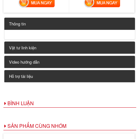
MUA NGAY
MUA NGAY
Thông tin
Vật tư linh kiện
Video hướng dẫn
Hỗ trợ tài liệu
BÌNH LUẬN
SẢN PHẨM CÙNG NHÓM