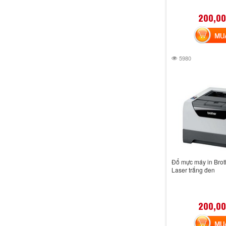
200,00
MUA 
5980
Đổ mực máy in Bro
Laser trắng đen
200,00
MUA 