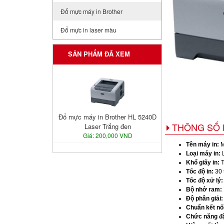
Đổ mực máy in Brother
Đổ mực in laser màu
SẢN PHẨM ĐÃ XEM
Đổ mực máy in Brother HL 5240D
THÔNG SỐ 
Laser Trắng đen
Giá: 200,000 VND
Tên máy in:
M
Loại máy in:
L
Khổ giấy in:
T
Tốc độ in:
30 
Tốc độ xử lý:
Bộ nhớ ram:
Độ phân giải:
Chuẩn kết nối
Chức năng đặ