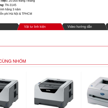
 việc:
20.000 trang / tháng
ng:
TN-3145
ính hãng 3 năm
ễn phí Hà Nội & TPHCM
Vật tư linh kiện
Video hướng dẫn
CÙNG NHÓM