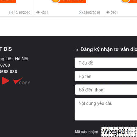
10/10/2010
4214
28/03/2016
5601
☼ Đăng ký nhận tư vấn dịc
T BIS
g Liệt, Hà Nội
 6789
6688 636
Mã xác nhận: