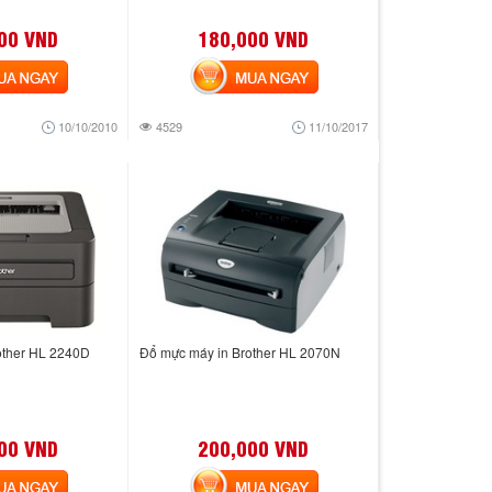
00 VND
180,000 VND
 NGAY
MUA NGAY
10/10/2010
4529
11/10/2017
other HL 2240D
Đổ mực máy in Brother HL 2070N
00 VND
200,000 VND
 NGAY
MUA NGAY