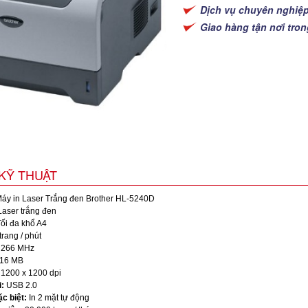
Dịch vụ chuyên nghiệ
Giao hàng tận nơi tro
KỸ THUẬT
áy in Laser Trắng đen Brother HL-5240D
aser trắng đen
ối đa khổ A4
trang / phút
266 MHz
16 MB
1200 x 1200 dpi
:
USB 2.0
c biệt:
In 2 mặt tự động