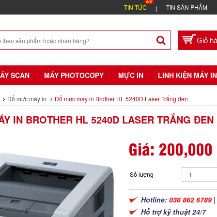
TIN TỨC
TIN SẢN PHẨM
ÁY SCAN
MÁY PHOTOCOPY
MỰC IN
LINH KIỆN MÁY IN
Đổ mực máy in
Đổ mực máy in Brother HL 5240D Laser Trắng đen
Y IN BROTHER HL 5240D LASER TRẮNG ĐEN
Giá:
200,000
Số lượng
Hotline:
036 862 6789
Hỗ trợ kỹ thuật 24/7