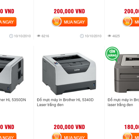
0 VND
200,000 VND
200,0
NGAY
MUA NGAY
MUA
10/10/2010
6216
10/10/2010
4625
ther HL 5350DN
Đổ mực máy in Brother HL 5340D
Đổ mực máy in Br
Laser trắng đen
laser trắng đen
0 VND
200,000 VND
180,0
NGAY
MUA NGAY
MUA