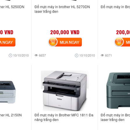
ther HL 5250DN
Đổ mực máy in brother HL 5270DN
Đổ mực máy in Br
laser trắng đen
0 VND
200,000 VND
200,0
NGAY
MUA NGAY
MUA
10/10/2010
6657
10/10/2010
6071
ther HL 2150N
Đổ mực máy in Brother MFC 1811 Đa
Đổ mực máy in Br
năng trắng đen
laser trắng đen