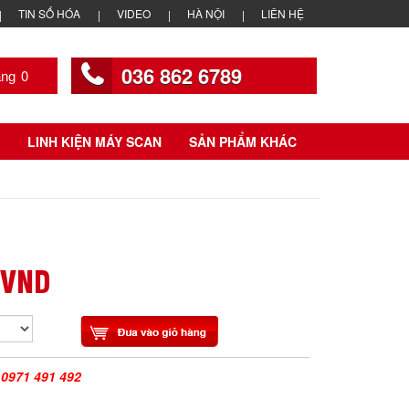
TIN SỐ HÓA
VIDEO
HÀ NỘI
LIÊN HỆ
036 862 6789
0
LINH KIỆN MÁY SCAN
SẢN PHẨM KHÁC
 VND
|
0971 491 492