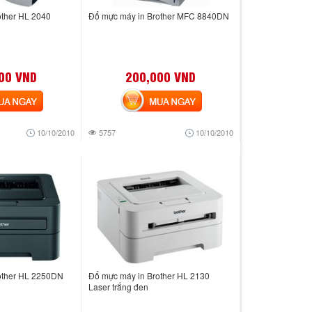
other HL 2040
Đổ mực máy in Brother MFC 8840DN
00 VND
200,000 VND
 NGAY
MUA NGAY
10/10/2010
5757
10/10/2010
other HL 2250DN
Đổ mực máy in Brother HL 2130
Laser trắng đen