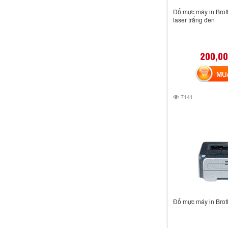
Đổ mực máy in Bro
laser trắng đen
200,00
MUA 
7141
Đổ mực máy in Bro