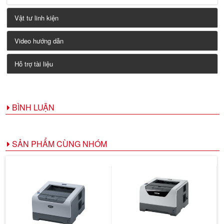
Vật tư linh kiện
Video hướng dẫn
Hỗ trợ tài liệu
BÌNH LUẬN
SẢN PHẨM CÙNG NHÓM