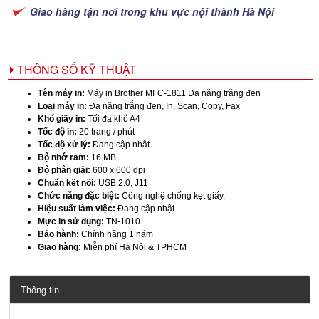
Giao hàng tận nơi trong khu vực nội thành Hà Nội
THÔNG SỐ KỸ THUẬT
Tên máy in:
Máy in Brother MFC-1811 Đa năng trắng đen
Loại máy in:
Đa năng trắng đen, In, Scan, Copy, Fax
Khổ giấy in:
Tối đa khổ A4
Tốc độ in:
20 trang / phút
Tốc độ xử lý:
Đang cập nhật
Bộ nhớ ram:
16 MB
Độ phân giải:
600 x 600 dpi
Chuẩn kết nối:
USB 2.0, J11
Chức năng đặc biệt:
Công nghệ chống kẹt giấy,
Hiệu suất làm việc:
Đang cập nhật
Mực in sử dụng:
TN-1010
Bảo hành:
Chính hãng 1 năm
Giao hàng:
Miễn phí Hà Nội & TPHCM
Thông tin