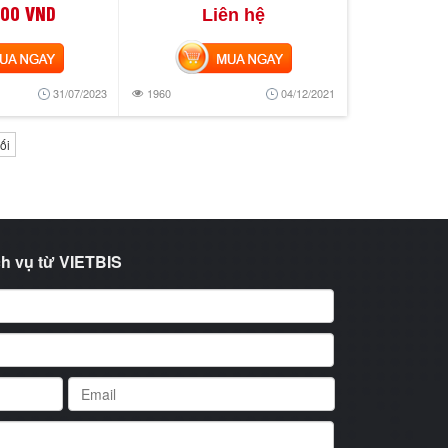
000 VND
Liên hệ
 NGAY
MUA NGAY
31/07/2023
1960
04/12/2021
ối
h vụ từ VIETBIS