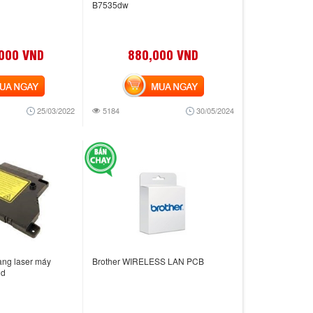
B7535dw
,000 VND
880,000 VND
 NGAY
MUA NGAY
25/03/2022
5184
30/05/2024
ang laser máy
Brother WIRELESS LAN PCB
1d