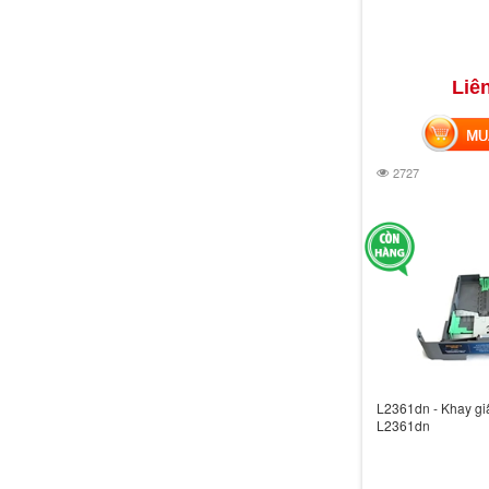
Liê
MUA 
2727
L2361dn - Khay giấ
L2361dn