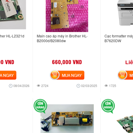
other HL-L2321d
Main cao áp máy in Brother HL-
Cạc formatter má
B2000d/B2080dw
B7620DW
00 VND
660,000 VND
Li
NGAY
MUA NGAY
MUA
08/04/2026
2724
02/03/2025
1725