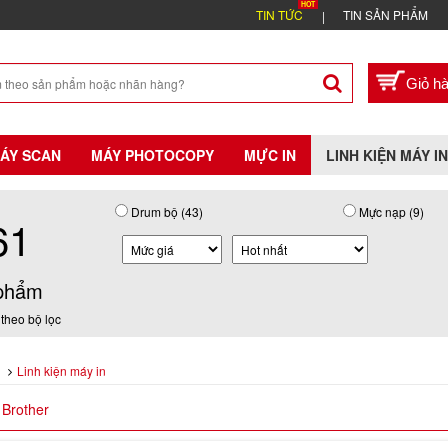
TIN TỨC
TIN SẢN PHẨM
ÁY SCAN
MÁY PHOTOCOPY
MỰC IN
LINH KIỆN MÁY IN
Drum bộ (43)
Mực nạp (9)
61
phẩm
theo bộ lọc
Linh kiện máy in
 Brother