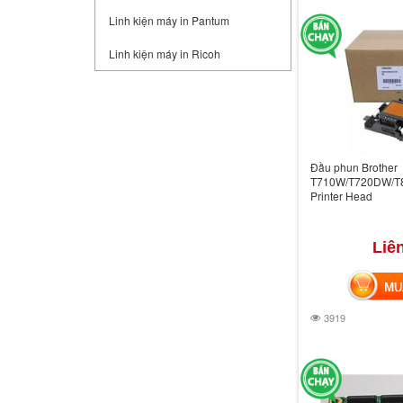
Linh kiện máy in Pantum
Linh kiện máy in Ricoh
Đầu phun Brother
T710W/T720DW/T
Printer Head
Liê
MUA 
3919