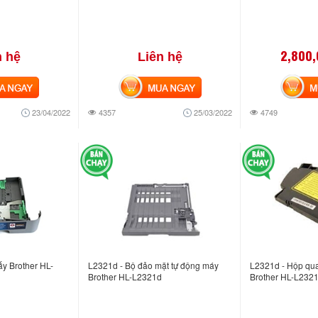
2,800
n hệ
Liên hệ
NGAY
MUA NGAY
MUA
23/04/2022
4357
25/03/2022
4749
y Brother HL-
L2321d - Bộ đảo mặt tự động máy
L2321d - Hộp qu
Brother HL-L2321d
Brother HL-L232