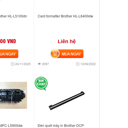
other HL-L5100dn
Card formatter Brother HL-L6400dw
000 VND
Liên hệ
 NGAY
MUA NGAY
24/11/2025
2097
13/06/2022
r MFC-L5900dw
Đèn quét máy in Brother DCP-