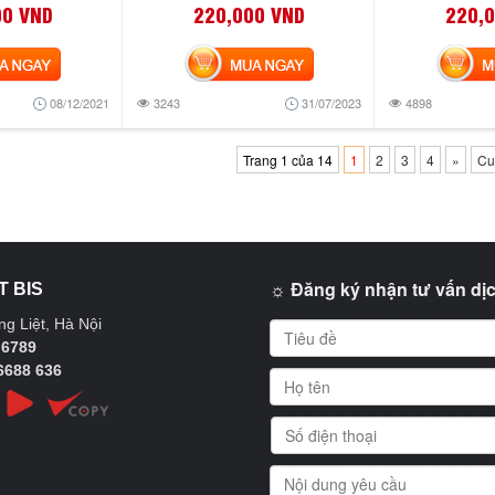
00 VND
220,000 VND
220,
NGAY
MUA NGAY
MUA
08/12/2021
3243
31/07/2023
4898
Trang 1 của 14
1
2
3
4
»
Cu
☼ Đăng ký nhận tư vấn dịc
T BIS
g Liệt, Hà Nội
 6789
6688 636