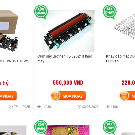
Cụm sấy Brother HL-L2321d tháo
Khay đảo mặt Dup
820DW/T910DW/T920DW
máy
L2321d
550,000 VND
220,
n hệ
NGAY
MUA NGAY
MUA
07/11/2025
11236
03/03/2025
4196