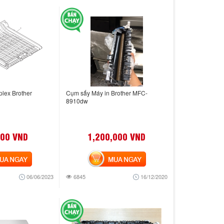
lex Brother
Cụm sấy Máy in Brother MFC-
8910dw
000 VND
1,200,000 VND
 NGAY
MUA NGAY
06/06/2023
6845
16/12/2020