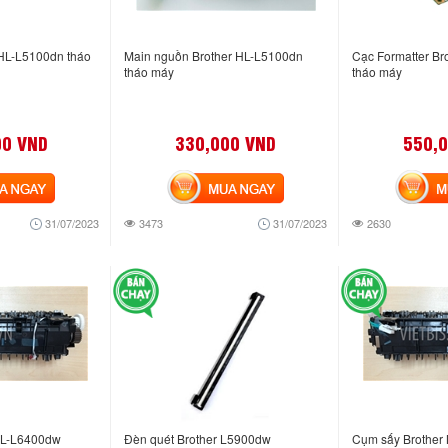
 HL-L5100dn tháo
Main nguồn Brother HL-L5100dn
Cạc Formatter Br
tháo máy
tháo máy
00 VND
330,000 VND
550,
NGAY
MUA NGAY
MUA
31/07/2023
3473
31/07/2023
2630
HL-L6400dw
Đèn quét Brother L5900dw
Cụm sấy Brothe