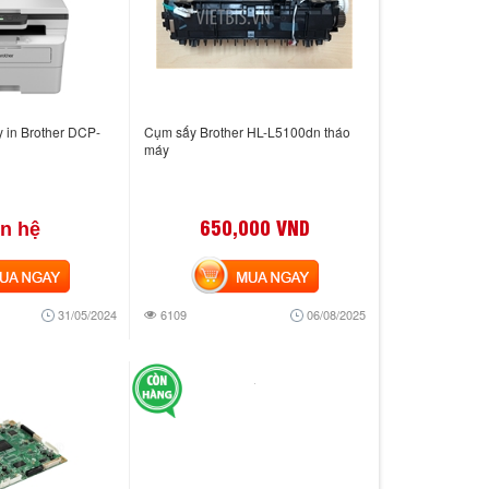
y in Brother DCP-
Cụm sấy Brother HL-L5100dn tháo
máy
650,000 VND
ên hệ
 NGAY
MUA NGAY
31/05/2024
6109
06/08/2025