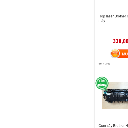
Hộp laser Brother
máy
330,0
MUA 
1728
Cụm sấy Brother 