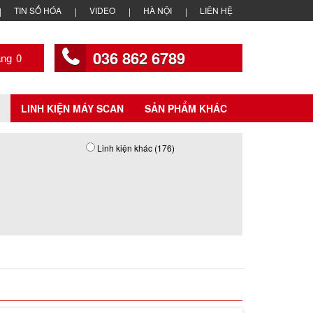
TIN SỐ HÓA
VIDEO
HÀ NỘI
LIÊN HỆ
036 862 6789
0
LINH KIỆN MÁY SCAN
SẢN PHẨM KHÁC
Linh kiện khác (176)