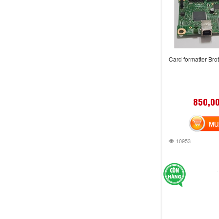
Card formatter Br
850,0
MUA 
10953