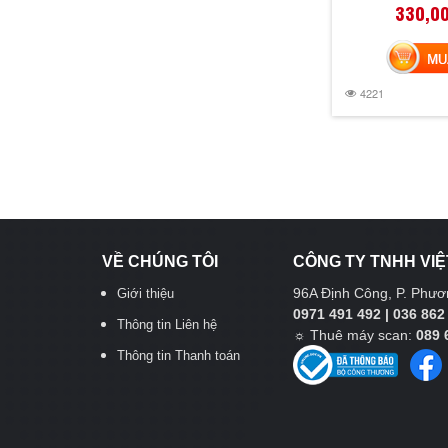
330,0
MUA 
4221
VỀ CHÚNG TÔI
CÔNG TY TNHH VIỆ
96A Định Công, P. Phươn
Giới thiệu
0971 491 492 | 036 862
Thông tin Liên hệ
☼
Thuê máy scan:
089 
Thông tin Thanh toán