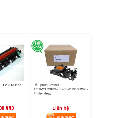
HL-L2321d tháo
Đầu phun Brother
T710W/T720DW/T820DW/T910DW/T920DW
Printer Head
00 VND
Liên hệ
 NGAY
MUA NGAY