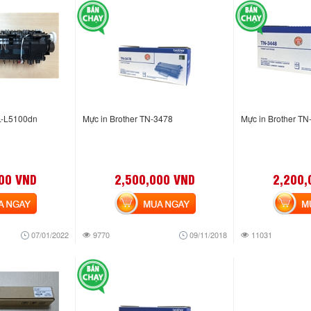
L-L5100dn
Mực in Brother TN-3478
Mực in Brother TN
00 VND
2,500,000 VND
2,200,
NGAY
MUA NGAY
MUA
07/01/2022
9770
09/11/2018
11031