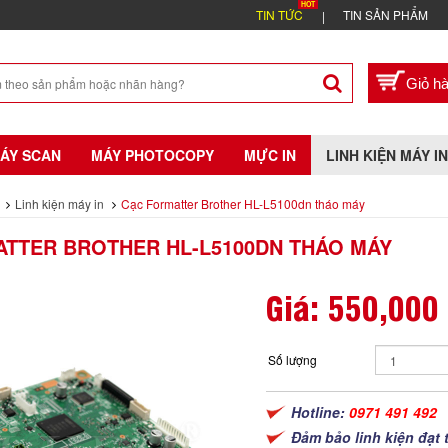
TIN TỨC
TIN SẢN PHẨM
ÁY SCAN
MÁY PHOTOCOPY
MỰC IN
LINH KIỆN MÁY IN
Linh kiện máy in
Cạc Formatter Brother HL-L5100dn tháo máy
TTER BROTHER HL-L5100DN THÁO MÁY
Giá:
550,000
Số lượng
Hotline:
0971 491 492
Đảm bảo linh kiện đạt 