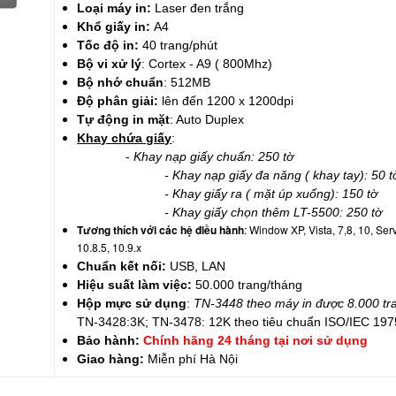
Loại máy in:
Laser đen trắng
Khổ giấy in:
A4
Tốc độ in:
40 trang/phút
Bộ vi xử lý
: Cortex - A9 ( 800Mhz)
Bộ nhớ chuẩn
: 512MB
Độ phân giải:
lên đến 1200 x 1200dpi
Tự động in mặt
: Auto Duplex
Khay chứa giấy
:
-
Khay nạp giấy chuẩn: 250 tờ
- Khay nạp giấy đa năng ( khay tay): 50 t
- Khay giấy ra ( mặt úp xuống): 150 tờ
- Khay giấy chọn thêm LT-5500: 250 tờ
Tương thích với các hệ điều hành
: Window XP, Vista, 7,8, 10, Se
10.8.5, 10.9.x
Chuẩn kết nối:
USB, LAN
Hiệu suất làm việc:
50.000 trang/tháng
Hộp mực sử dụng
:
TN-3448 theo máy in được 8.000 tr
TN-3428:3K; TN-3478: 12K theo tiêu chuẩn ISO/IEC 19
Bảo hành:
Chính hãng 24 tháng tại nơi sử dụng
Giao hàng:
Miễn phí Hà Nội