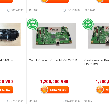
08/04/2026
6848
16/12/2020
11241
L-L5100dn
Card formatter Brother MFC-L2701D
Card formatter Br
L2701DW
00 VND
1,200,000 VND
1,500,
NGAY
MUA NGAY
MUA
07/01/2022
8642
07/04/2026
8871