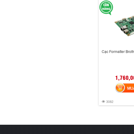
Cạc Formatter Brot
1,760,0
MUA 
3082