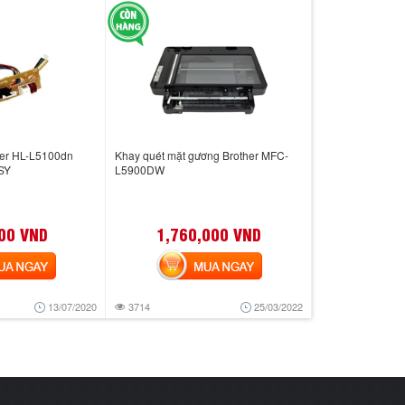
ther HL-L5100dn
Khay quét mặt gương Brother MFC-
SY
L5900DW
00 VND
1,760,000 VND
 NGAY
MUA NGAY
13/07/2020
3714
25/03/2022