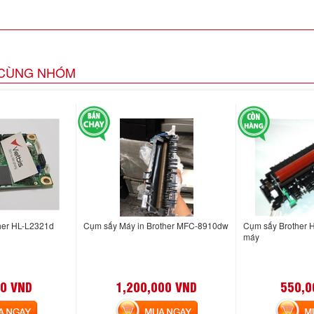
CÙNG NHÓM
ther HL-L2321d
Cụm sấy Máy in Brother MFC-8910dw
Cụm sấy Brother 
máy
0 VND
1,200,000 VND
550,0
NGAY
MUA NGAY
MUA