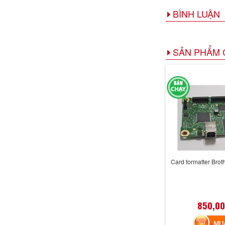
BÌNH LUẬN
SẢN PHẨM 
Card formatter Bro
850,00
MUA 