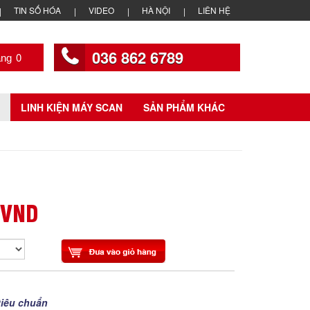
TIN SỐ HÓA
VIDEO
HÀ NỘI
LIÊN HỆ
036 862 6789
0
LINH KIỆN MÁY SCAN
SẢN PHẨM KHÁC
 VND
tiêu chuẩn