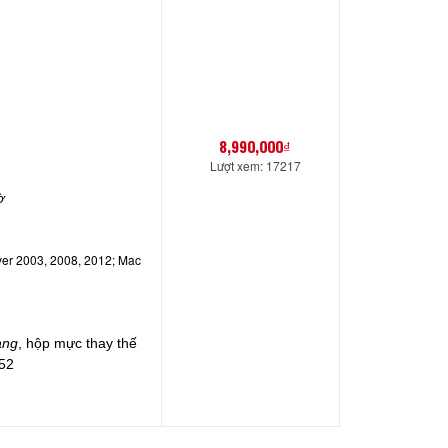
8,990,000₫
​
Lượt xem: 17217
ờ
rver 2003, 2008, 2012; Mac
ang
, hộp mực thay thế
752