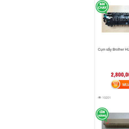
Cụm sấy Brother H
2,800,0
MUA 
10201