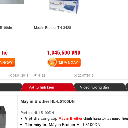
L5100dn
Mực in Brother TN-3428
1,345,500 VND
 hệ
NGAY
MUA NGAY
09/04/2019
8122
25/07/2018
Vật tư linh kiện
Video hướng dẫn
Máy in Brother HL-L5100DN
Part no: HL-L5100DN
Việt Bis
cung cấp
Máy in Brother
chính hãng tới tay người tiê
Tên máy in:
Máy in Brother HL-L5100DN