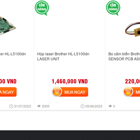
her HL-L5100dn
Hộp laser Brother HL-L5100dn
Bo cảm biến Bro
LASER UNIT
SENSOR PCB AS
00 VND
1,460,000 VND
220,0
NGAY
MUA NGAY
MUA
31/07/2023
2005
05/06/2023
0