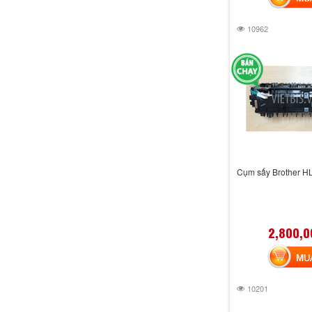
10962
Cụm sấy Brother H
2,800,0
MUA 
10201