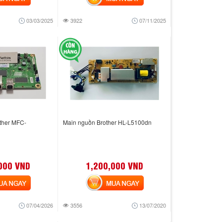
03/03/2025
3922
07/11/2025
other MFC-
Main nguồn Brother HL-L5100dn
000 VND
1,200,000 VND
 NGAY
MUA NGAY
07/04/2026
3556
13/07/2020