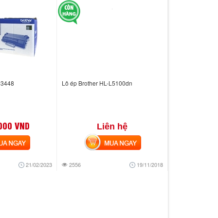
-3448
Lô ép Brother HL-L5100dn
000 VND
Liên hệ
 NGAY
MUA NGAY
21/02/2023
2556
19/11/2018