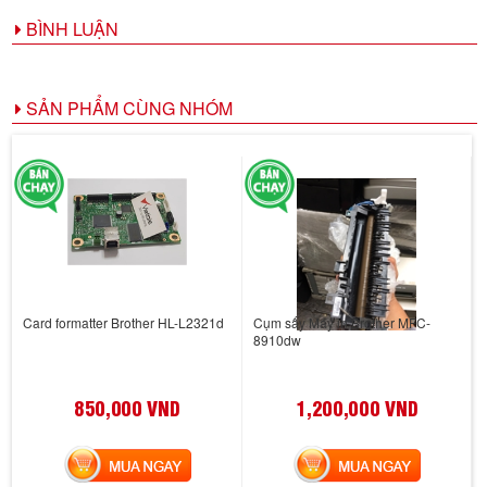
BÌNH LUẬN
SẢN PHẨM CÙNG NHÓM
Card formatter Brother HL-L2321d
Cụm sấy Máy in Brother MFC-
8910dw
850,000 VND
1,200,000 VND
MUA NGAY
MUA NGAY