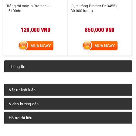
Trống rời máy in Brother HL-
Cụm trống Brother Dr-3455 (
L5100dn
30.000 trang)
120,000 VND
850,000 VND
MUA NGAY
MUA NGAY
Thông tin
Vật tư linh kiện
Video hướng dẫn
Hỗ trợ tài liệu