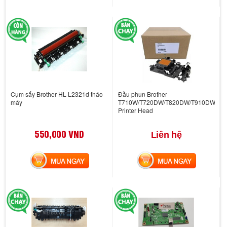
Cụm sấy Brother HL-L2321d tháo
Đầu phun Brother
máy
T710W/T720DW/T820DW/T910DW/T9
Printer Head
550,000 VND
Liên hệ
MUA NGAY
MUA NGAY