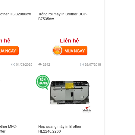
Brother HL-B2080dw
Trống rời máy in Brother DCP-
B7535dw
n hệ
Liên hệ
 NGAY
MUA NGAY
01/03/2025
2642
26/07/2018
other MFC-
Hộp quang máy in Brother
ter
HL2240/2260