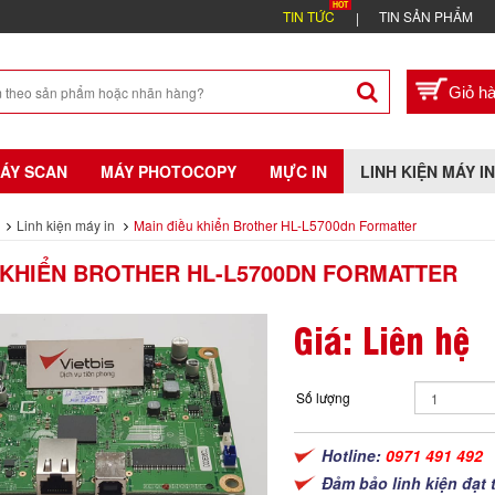
TIN TỨC
TIN SẢN PHẨM
ÁY SCAN
MÁY PHOTOCOPY
MỰC IN
LINH KIỆN MÁY IN
Linh kiện máy in
Main điều khiển Brother HL-L5700dn Formatter
 KHIỂN BROTHER HL-L5700DN FORMATTER
Giá: Liên hệ
Số lượng
Hotline:
0971 491 492
Đảm bảo linh kiện đạt 