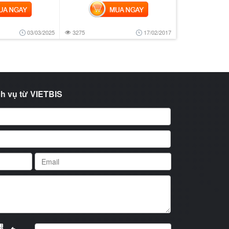
 NGAY
MUA NGAY
03/03/2025
3275
17/02/2017
h vụ từ VIETBIS