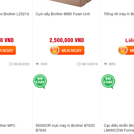
ex Brother L2321d
Cụm sấy Brother 8880 Fuser Unit
Trống rời máy in 
0 VND
2,500,000 VND
Liê
NGAY
MUA NGAY
MUA
06/06/2023
7249
08/10/2016
3850
other MFC-
SENSOR mực máy in Brother B7620
Cạc điều khiển Br
B7640
L8690CDW Format