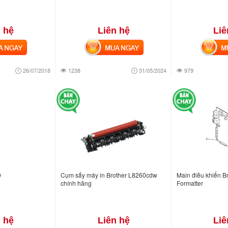
 hệ
Liên hệ
Liê
NGAY
MUA NGAY
MUA
26/07/2018
1238
31/05/2024
979
0
Cụm sấy máy in Brother L8260cdw
Main điều khiển B
chính hãng
Formatter
 hệ
Liên hệ
Liê