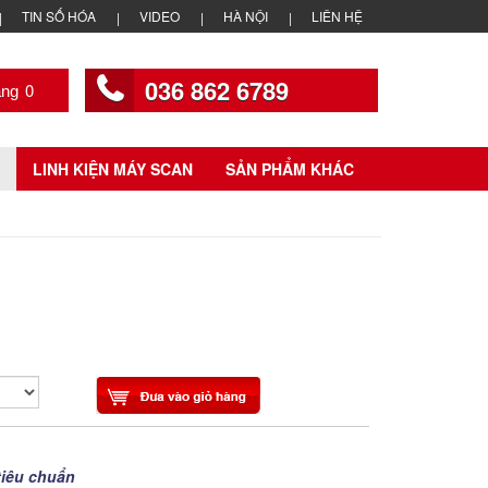
TIN SỐ HÓA
VIDEO
HÀ NỘI
LIÊN HỆ
036 862 6789
0
LINH KIỆN MÁY SCAN
SẢN PHẨM KHÁC
tiêu chuẩn