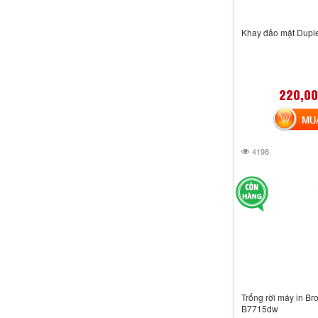
Khay đảo mặt Dupl
220,00
MUA 
4198
Trống rời máy in Br
B7715dw