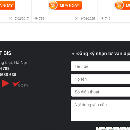
NGAY
MUA NGAY
MUA
17/02/2017
735
19/06/2025
745
☼ Đăng ký nhận tư vấn dịc
T BIS
g Liệt, Hà Nội
 6789
6688 636