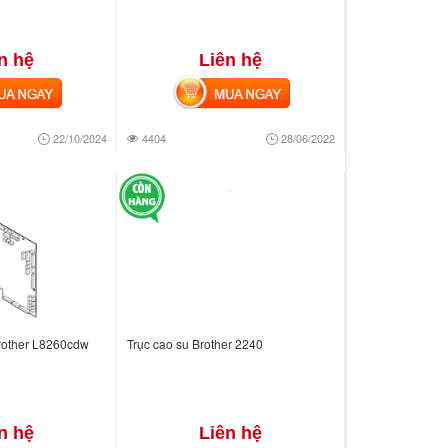
n hệ
Liên hệ
 NGAY
MUA NGAY
22/10/2024
4404
28/06/2022
rother L8260cdw
Trục cao su Brother 2240
n hệ
Liên hệ