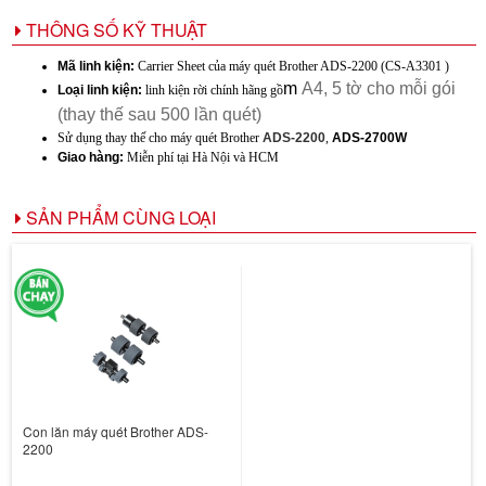
THÔNG SỐ KỸ THUẬT
Mã linh kiện:
Carrier Sheet của máy quét Brother ADS-2200 (CS-A3301
)
m
A4, 5 tờ cho mỗi gói
Loại linh kiện:
linh kiện rời chính hãng gồ
(thay thế sau 500 lần quét)
Sử dụng thay thế cho máy quét Brother
ADS-2200
,
ADS-2700W
Giao hàng:
Miễn phí tại Hà Nội và HCM
SẢN PHẨM CÙNG LOẠI
Con lăn máy quét Brother ADS-
2200