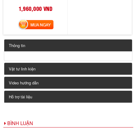
1,960,000 VND
MUA NGAY
Thông tin
Vật tư linh kiện
Video hướng dẫn
Hỗ trợ tài liệu
BÌNH LUẬN