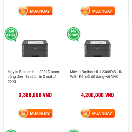
MUA NGAY
MUA NGAY
Máy in Brother HL-L2321D laser
Máy in Brother HL-L2366DW - IN
trắng đen - In sách, in 2 mặt tự
Wifi - Kết nối dễ dàng với MAC
động
3,300,000 VND
4,200,000 VND
MUA NGAY
MUA NGAY