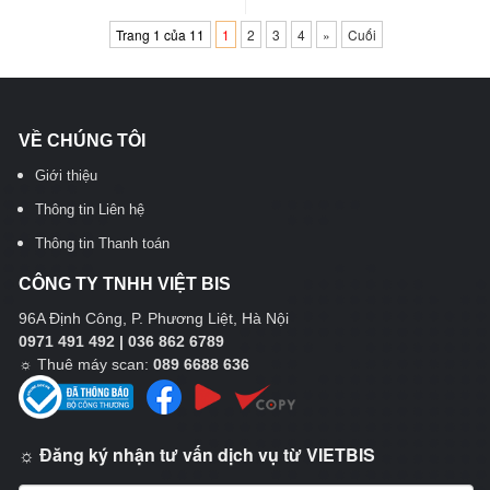
Trang 1 của 11
1
2
3
4
»
Cuối
VỀ CHÚNG TÔI
Giới thiệu
Thông tin Liên hệ
Thông tin Thanh toán
CÔNG TY TNHH VIỆT BIS
96A Định Công, P. Phương Liệt, Hà Nội
0971 491 492 | 036 862 6789
☼
Thuê máy scan:
089 6688 636
☼ Đăng ký nhận tư vấn dịch vụ từ VIETBIS