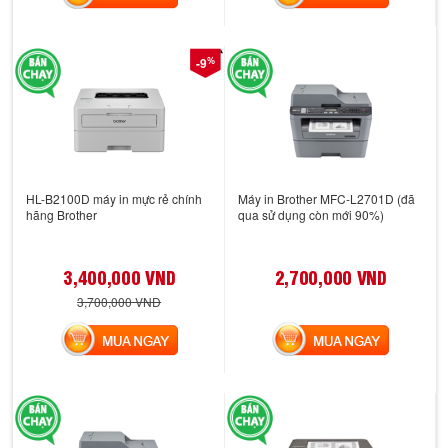
%
-9
HL-B2100D máy in mực rẻ chính
Máy in Brother MFC-L2701D (đã
hãng Brother
qua sử dụng còn mới 90%)
3,400,000 VND
2,700,000 VND
3,700,000 VND
MUA NGAY
MUA NGAY