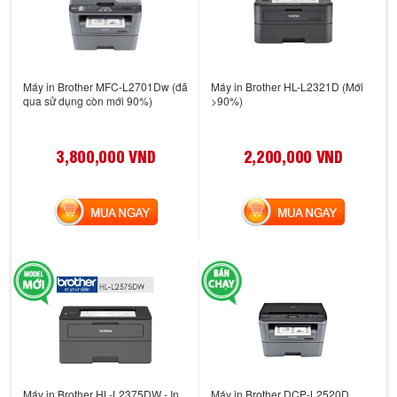
Máy in Brother MFC-L2701Dw (đã
Máy in Brother HL-L2321D (Mới
qua sử dụng còn mới 90%)
>90%)
3,800,000 VND
2,200,000 VND
MUA NGAY
MUA NGAY
Máy in Brother HL-L2375DW - In
Máy in Brother DCP-L2520D