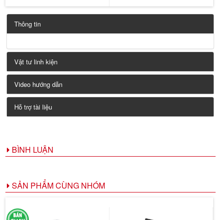
Thông tin
Vật tư linh kiện
Video hướng dẫn
Hỗ trợ tài liệu
BÌNH LUẬN
SẢN PHẨM CÙNG NHÓM