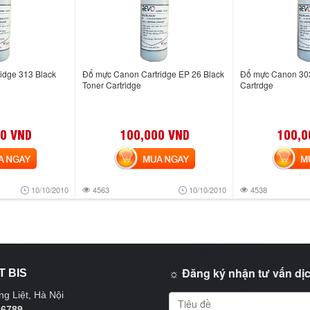
idge 313 Black
Đổ mực Canon Cartridge EP 26 Black
Đổ mực Canon 303
Toner Cartridge
Cartrdge
0 VND
100,000 VND
100,0
NGAY
MUA NGAY
MUA
10/10/2010
4563
10/10/2010
4538
☼ Đăng ký nhận tư vấn dịc
T BIS
g Liệt, Hà Nội
 6789