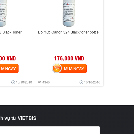
 Black Toner
Đổ mực Canon 324 Black toner bottle
00 VND
176,000 VND
 NGAY
MUA NGAY
10/10/2010
4340
10/10/2010
h vụ từ VIETBIS