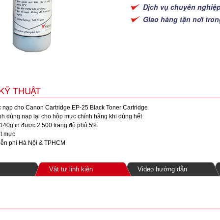
Dịch vụ chuyên nghiệ
Giao hàng tận nơi tro
KỸ THUẬT
nạp cho Canon Cartridge EP-25 Black Toner Cartridge
h dùng nạp lại cho hộp mực chính hãng khi dùng hết
140g in được 2.500 trang độ phủ 5%
t mực
ễn phí Hà Nội & TPHCM
Vật tư linh kiện
Video hướng dẫn