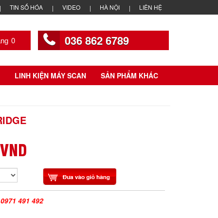
TIN SỐ HÓA
VIDEO
HÀ NỘI
LIÊN HỆ
036 862 6789
0
LINH KIỆN MÁY SCAN
SẢN PHẨM KHÁC
RIDGE
 VND
|
0971 491 492