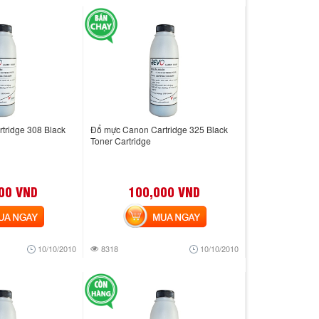
tridge 308 Black
Đổ mực Canon Cartridge 325 Black
Toner Cartridge
00 VND
100,000 VND
 NGAY
MUA NGAY
10/10/2010
8318
10/10/2010