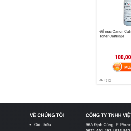
Đổ mực Canon Catr
Toner Cartridge
100,00
MUA 
4312
VỀ CHÚNG TÔI
CÔNG TY TNHH VIỆ
96A Định Công, P. Phươn
Giới thiệu
0971 491 492 | 036 862