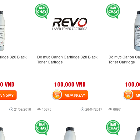
ridge 326 Black
Đổ mực Canon Cartridge 328 Black
Đổ mực Canon Car
Toner Cartrdge
Toner Cartridge
0 VND
100,000 VND
100,0
NGAY
MUA NGAY
MUA
21/09/2016
10875
26/04/2017
6697