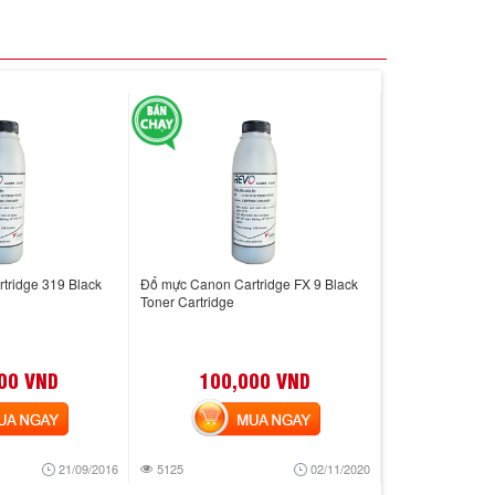
tridge 319 Black
Đổ mực Canon Cartridge FX 9 Black
Toner Cartridge
00 VND
100,000 VND
 NGAY
MUA NGAY
21/09/2016
5125
02/11/2020