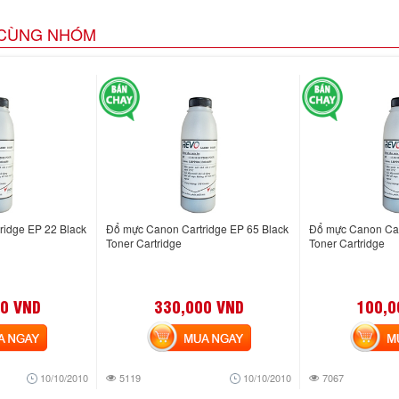
CÙNG NHÓM
ridge EP 22 Black
Đổ mực Canon Cartridge EP 65 Black
Đổ mực Canon Car
Toner Cartridge
Toner Cartridge
0 VND
330,000 VND
100,0
NGAY
MUA NGAY
MUA
10/10/2010
5119
10/10/2010
7067