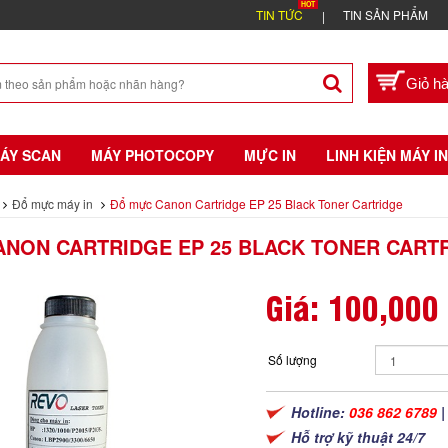
TIN TỨC
TIN SẢN PHẨM
ÁY SCAN
MÁY PHOTOCOPY
MỰC IN
LINH KIỆN MÁY IN
Đổ mực máy in
Đổ mực Canon Cartridge EP 25 Black Toner Cartridge
NON CARTRIDGE EP 25 BLACK TONER CART
Giá:
100,000
Số lượng
Hotline:
036 862 6789
Hỗ trợ kỹ thuật 24/7