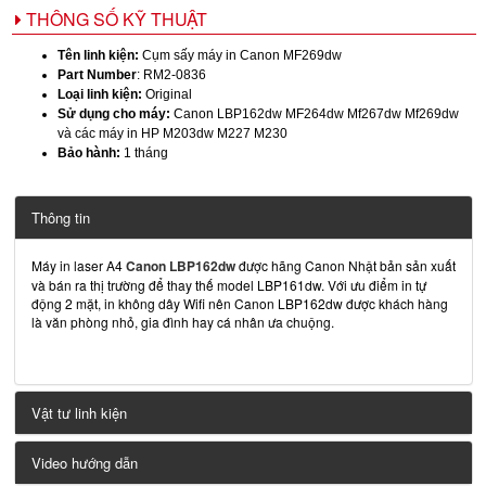
THÔNG SỐ KỸ THUẬT
Tên linh kiện:
Cụm sấy máy in Canon MF269dw
Part Number
: RM2-0836
Loại linh kiện:
Original
Sử dụng cho máy:
Canon LBP162dw MF264dw Mf267dw Mf269dw
và các máy in HP M203dw M227 M230
Bảo hành:
1 tháng
Thông tin
Máy in laser A4
Canon LBP162dw
được hãng Canon Nhật bản sản xuất
và bán ra thị trường để thay thế model LBP161dw. Với ưu điểm in tự
động 2 mặt, in không dây Wifi nên Canon LBP162dw được khách hàng
là văn phòng nhỏ, gia đình hay cá nhân ưa chuộng.
Vật tư linh kiện
Video hướng dẫn