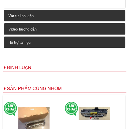
Vật tư linh kiện
Video hướng dẫn
Hỗ trợ tài liệu
BÌNH LUẬN
SẢN PHẨM CÙNG NHÓM