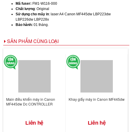
Mã fuser:
FM1-W116-000
Chất lượng
: Original
Sử dụng cho máy in
: laser A4 Canon MF445dw LBP223dw
LBP226dw LBP228x
Bảo hành:
01 tháng.
SẢN PHẨM CÙNG LOẠI
Main điều khiển máy in Canon
Khay giấy máy in Canon MF445dw
MF445dw Dc CONTROLLER
Liên hệ
Liên hệ