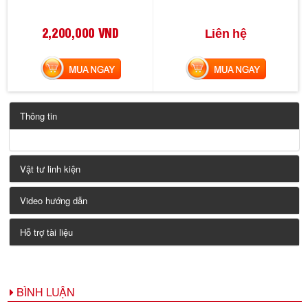
2,200,000 VND
Liên hệ
MUA NGAY
MUA NGAY
Thông tin
Vật tư linh kiện
Video hướng dẫn
Hỗ trợ tài liệu
BÌNH LUẬN