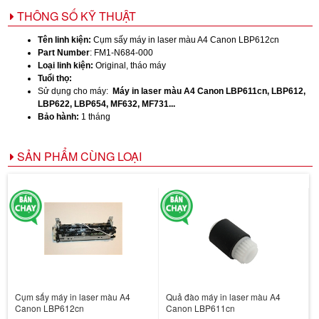
THÔNG SỐ KỸ THUẬT
Tên linh kiện:
Cụm sấy máy in laser màu A4 Canon LBP612cn
Part Number
: FM1-N684-000
Loại linh kiện:
Original, tháo máy
Tuổi thọ:
Sử dụng cho máy:
Máy in laser màu A4 Canon LBP611cn, LBP612,
LBP622, LBP654, MF632, MF731...
Bảo hành:
1 tháng
SẢN PHẨM CÙNG LOẠI
Cụm sấy máy in laser màu A4
Quả đào máy in laser màu A4
Canon LBP612cn
Canon LBP611cn