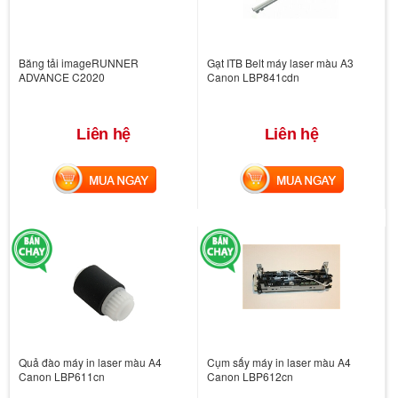
Băng tải imageRUNNER
Gạt ITB Belt máy laser màu A3
ADVANCE C2020
Canon LBP841cdn
Liên hệ
Liên hệ
MUA NGAY
MUA NGAY
Quả đào máy in laser màu A4
Cụm sấy máy in laser màu A4
Canon LBP611cn
Canon LBP612cn