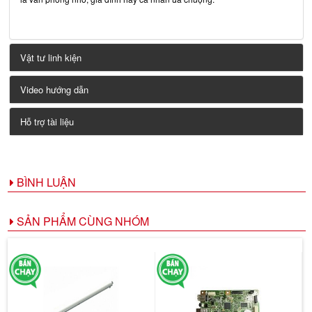
Vật tư linh kiện
Video hướng dẫn
Hỗ trợ tài liệu
BÌNH LUẬN
SẢN PHẨM CÙNG NHÓM