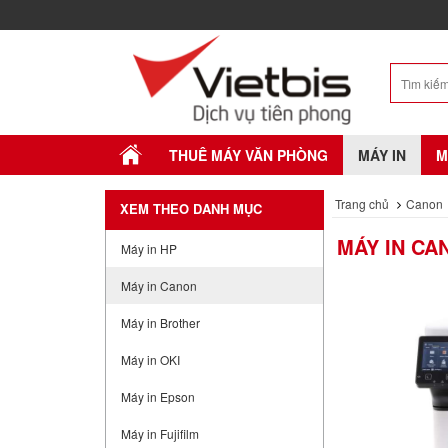
THUÊ MÁY VĂN PHÒNG
MÁY IN
M
Trang chủ
Canon
XEM THEO DANH MỤC
MÁY IN CA
Máy in HP
Máy in Canon
Máy in Brother
Máy in OKI
Máy in Epson
Máy in Fujifilm