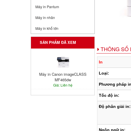
Máy in Pantum
Máy in nhãn
Máy in khổ lớn
SẢN PHẨM ĐÃ XEM
THÔNG SỐ 
In
Loại:
Máy in Canon imageCLASS
MF465dw
Phương pháp in
Giá: Liên hệ
Tốc độ in:
Độ phân giải in:
Ngôn ngữ in: