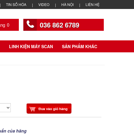
TIN SỐ HÓA
VIDEO
HÀ NỘI
LIÊN HỆ
036 862 6789
0
LINH KIỆN MÁY SCAN
SẢN PHẨM KHÁC
uẩn của hãng