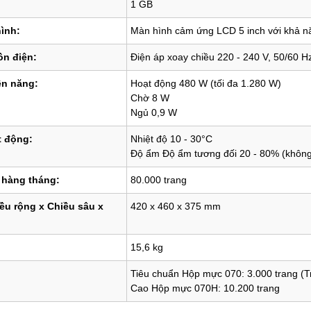
1 GB
ình:
Màn hình cảm ứng LCD 5 inch với khả n
ồn điện:
Điện áp xoay chiều 220 - 240 V, 50/60 H
ện năng:
Hoạt động 480 W (tối đa 1.280 W)
Chờ 8 W
Ngủ 0,9 W
t động:
Nhiệt độ 10 - 30°C
Độ ẩm Độ ẩm tương đối 20 - 80% (không
 hàng tháng:
80.000 trang
ều rộng x Chiều sâu x
420 x 460 x 375 mm
15,6 kg
Tiêu chuẩn Hộp mực 070: 3.000 trang (Tr
Cao Hộp mực 070H: 10.200 trang