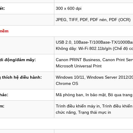
ét:
300 x 600 dpi
JPEG, TIFF, PDF, PDF nén, PDF (OCR)
 mềm
USB 2.0, 10Base-T/100Base-TX/1000Ba
Không dây:
Wi-Fi 802.11b/g/n (Chế độ cơ
 di động/đám mây:
Canon PRINT Business, Canon Print Servic
Microsoft Universal Print
 thích hệ điều hành:
Windows 10/11, Windows Server 2012/20
Chrome OS
hác:
Mã phòng ban, In bảo mật, Bỏ qua trang
m:
Trình điều khiển máy in, Trình điều khiển
chức năng, Trạng thái mực in