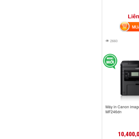
Liên
MUA 
2660
Máy in Canon ima
MF246dn
10,400,