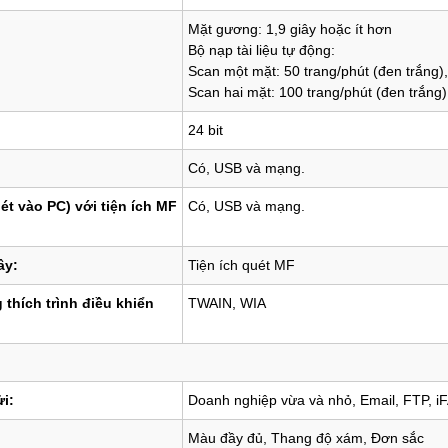
Mặt gương:
1,9 giây hoặc ít hơn
Bộ nạp tài liệu tự động:
Scan
một mặt: 50 trang/phút (đen trắng),
Scan hai mặt: 100 trang/phút (đen trắng)
24 bit
Có, USB và mạng.
t vào PC) với tiện ích MF
Có, USB và mạng.
ây:
Tiện ích quét MF
thích trình điều khiển
TWAIN, WIA
ửi:
Doanh nghiệp vừa và nhỏ, Email, FTP, i
Màu đầy đủ, Thang độ xám, Đơn sắc