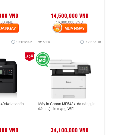
000 VND
14,500,000 VND
000 VND
16,000,000 VND
 NGAY
MUA NGAY
19/12/2025
5320
09/11/2018
%
-52
49dw laser đa
Máy in Canon MF543x: đa năng, in
đảo mặt, in mạng Wifi
000 VND
34,100,000 VND