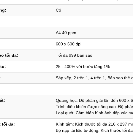
ộng
: 
Có
A4
40 ppm
600 x 600 dpi
o tối đa:
Tối đa 999 bản sao
to:
25 - 400% với bước tăng 1%
:
Sắp xếp, 2 trên 1, 4 trên 1, Bản sao thẻ
ét:
Quang học:
Độ phân giải lên đến 600 x 6
Trình điều khiển được nâng cao:
Độ phân
Loại quét:
Cảm biến hình ảnh tiếp xúc m
 tối đa:
Kính tấm:
Kích thước tối đa 216 x 297 
Bộ nạp tài liệu tự động:
Kích thước tối đ