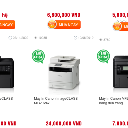
6,800,000 VND
5,600,
 hệ
5,625,
NGAY
MUA NGAY
MUA
25/11/2022
10285
10/08/2019
8780
geCLASS
Máy in Canon imageCLASS
Máy in Canon MF2
MF416dw
năng đen trắng
000 VND
24,000,000 VND
7,800,