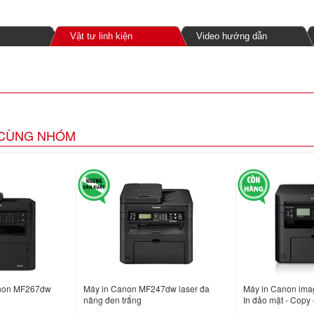
Vật tư linh kiện
Video hướng dẫn
CÙNG NHÓM
anon MF267dw
Máy in Canon MF247dw laser đa
Máy in Canon im
năng đen trắng
In đảo mặt - Copy 