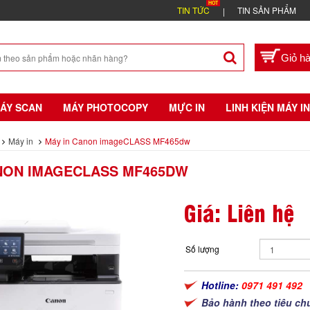
TIN TỨC
TIN SẢN PHẨM
ÁY SCAN
MÁY PHOTOCOPY
MỰC IN
LINH KIỆN MÁY IN
Máy in
Máy in Canon imageCLASS MF465dw
NON IMAGECLASS MF465DW
Giá: Liên hệ
Số lượng
Hotline:
0971 491 492
Bảo hành theo tiêu ch