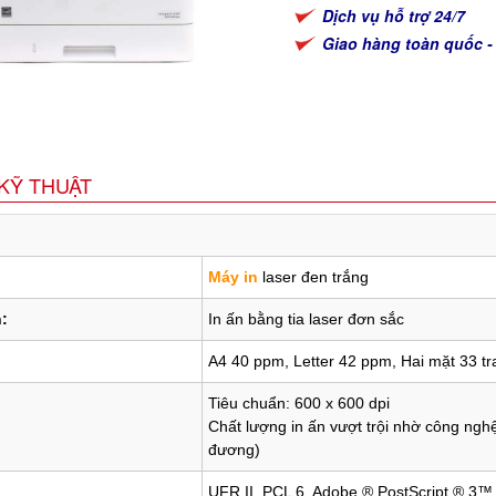
Dịch vụ hỗ trợ 24/7
Giao hàng toàn quốc -
KỸ THUẬT
Máy in
laser đen trắng
:
In ấn bằng tia laser đơn sắc
A4
40 ppm, Letter
42 ppm, Hai mặt
33 tr
Tiêu chuẩn: 600 x 600 dpi
Chất lượng in ấn vượt trội nhờ công nghệ
đương)
UFR II, PCL 6, Adobe ® PostScript ® 3™