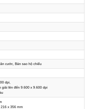
 căn cước, Bản sao hộ chiếu
00 dpi,
 giải lên đến 9.600 x 9.600 dpi
àu
mm
a 216 x 356 mm