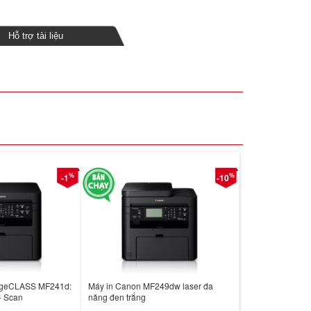
Hỗ trợ tài liệu
%
%
-1
-10
ageCLASS MF241d:
Máy in Canon MF249dw laser đa
- Scan
năng đen trắng