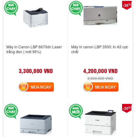
%
-36
Máy in Canon LBP 6670dn Laser
Máy in canon LBP 3500: In A3 cực
trắng đen ( mới 95%)
chất
3,300,000 VND
4,200,000 VND
6,500,000 VND
MUA NGAY
MUA NGAY
%
-20