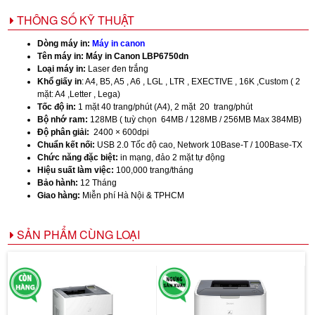
THÔNG SỐ KỸ THUẬT
Dòng máy in:
Máy in canon
Tên máy in: Máy in Canon LBP6750dn
Loại máy in:
Laser đen trắng
Khổ giấy in
: A4, B5, A5 , A6 , LGL , LTR , EXECTIVE , 16K ,Custom ( 2
mặt: A4 ,Letter , Lega)
Tốc độ in:
1 mặt 40 trang/phút (A4), 2 mặt 20 trang/phút
Bộ nhớ ram:
128MB ( tuỳ chọn 64MB / 128MB / 256MB Max 384MB)
Độ phân giải:
2400 × 600dpi
Chuẩn kết nối:
USB 2.0 Tốc độ cao, Network 10Base-T / 100Base-TX
Chức năng đặc biệt:
in mạng, đảo 2 mặt tự động
Hiệu suất làm việc:
100,000 trang/tháng
Bảo hành:
12 Tháng
Giao hàng:
Miễn phí Hà Nội & TPHCM
SẢN PHẨM CÙNG LOẠI