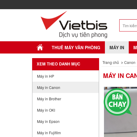
THUÊ MÁY VĂN PHÒNG
MÁY IN
M
Trang chủ
Canon
XEM THEO DANH MỤC
MÁY IN CA
Máy in HP
Máy in Canon
Máy in Brother
Máy in OKI
Máy in Epson
Máy in Fujifilm