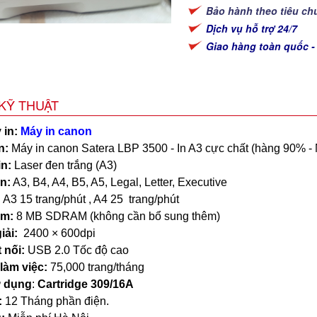
Bảo hành theo tiêu ch
Dịch vụ hỗ trợ 24/7
Giao hàng toàn quốc -
KỸ THUẬT
 in:
Máy in canon
n:
Máy in canon Satera LBP 3500 - In A3 cực chất (hàng 90% -
in:
Laser đen trắng (A3)
n:
A3, B4, A4, B5, A5, Legal, Letter, Executive
A3 15 trang/phút , A4 25 trang/phút
am:
8 MB SDRAM (không cần bổ sung thêm)
iải:
2400 × 600dpi
 nối:
USB 2.0 Tốc độ cao
 làm việc:
75,000 trang/tháng
ử dụng
:
Cartridge 309/16A
:
12 Tháng phần điện.