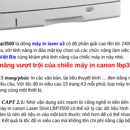
lbp3500
là dòng
máy in laser a3
có độ phân giải cao lên tới 24
ra, với tính năng in đảo mặt tùy chọn và các chức năng làm việ
Việt Bis
cùng khám phá tính năng của chiếc máy in này nhé.
h năng vượt trội của chiếc máy in canon lbp
15 trang/phút:
In các văn bản, tài liệu thuyết trình … đen trắng
êu cầu. Với tốc độ in siêu cao 15 trang A3 mỗi phút, loại máy 
ong cùng một thiết bị.
ý CAPT 2.1:
Nhờ vận dụng sức mạnh từ công nghệ in tiên tiến
 máy in canon Laser Shot LBP3500 có thể xử lý các dữ liệu hìn
àm là nén dữ liệu in vào một kích thước nhỏ hơn để có thể nha
Kết quả là tốc độ in siêu cao mà không tốn chi phí nâng cấp b