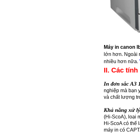
Máy in canon 
lớn hơn. Ngoài 
nhiều hơn nữa.
II. Các tín
In đơn sắc A3 
nghiệp mà bạn y
và chất lượng tr
Khả năng xử l
(Hi-ScoA), loại
Hi-ScoA có thể l
máy in có CAPT. 