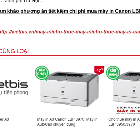
:
Miễn phí Hà Nội .
m khảo phương án tiết kiệm chi phí mua máy in Canon LBP
http://vietbis.vn/may-in/cho-thue-may-in/cho-thue-may-in-c
CÙNG LOẠI
%
-47
er A3
Máy in A3 Canon LBP 3970: Máy in
Cho thuê máy in 
AutoCad chuyên dụng
LBP 3950/3970