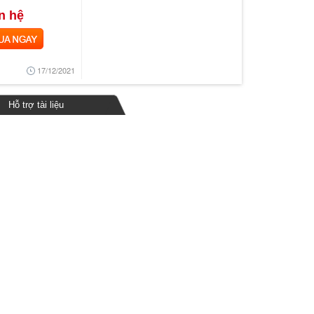
n hệ
 NGAY
17/12/2021
Hỗ trợ tài liệu