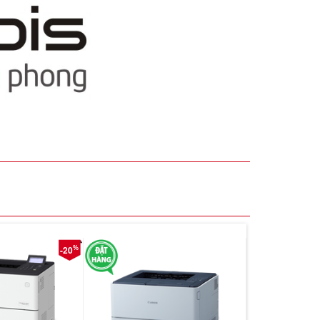
%
-20