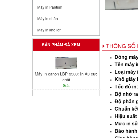
Máy in Pantum
Máy in nhãn
Máy in khổ lớn
THÔNG SỐ 
SẢN PHẨM ĐÃ XEM
Dòng máy
Tên máy i
Loại máy 
Máy in canon LBP 3500: In A3 cực
Khổ giấy i
chất
Giá:
Tốc độ in:
Bộ nhớ r
Độ phân g
Chuẩn kết
Hiệu suất
Mực in s
Bảo hành