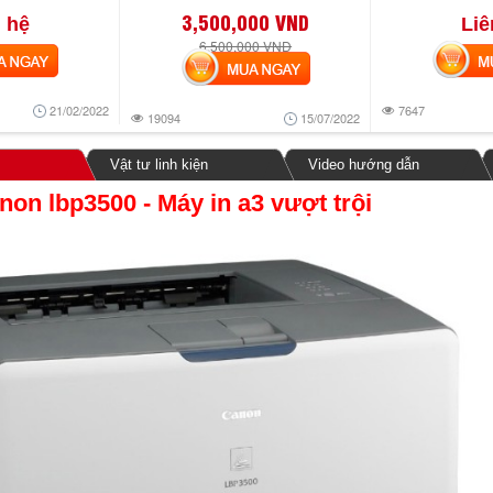
3,500,000 VND
 hệ
Liê
6,500,000 VND
NGAY
MUA
MUA NGAY
21/02/2022
7647
19094
15/07/2022
Vật tư linh kiện
Video hướng dẫn
anon lbp3500
- Máy in a3 vượt trội