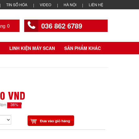
TIN SỐ HÓA
VIDEO
HÀ NỘI
LIÊN HỆ
036 862 6789
0
LINH KIỆN MÁY SCAN
SẢN PHẨM KHÁC
00 VND
36%
kiệm