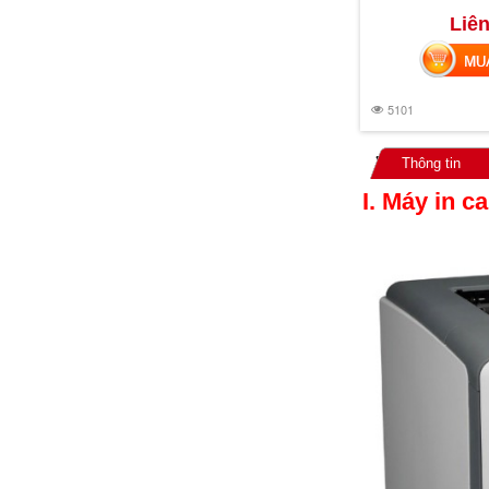
Liên
MUA 
5101
Thông tin
I.
Máy in c