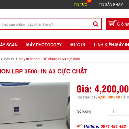
TIN TỨC
TIN SẢN PHẨM
ÁY SCAN
MÁY PHOTOCOPY
MỰC IN
LINH KIỆN MÁY IN
Máy in
Máy in canon LBP 3500: In A3 cực chất
NON LBP 3500: IN A3 CỰC CHẤT
Giá:
4,200,0
Giá trước đây
6,500,000 VND
Tiết 
Số lượng
Hotline:
0971 491 492