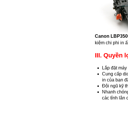
Canon LBP35
kiệm chi phi in 
III. Quyền
Lắp đặt máy 
Cung cấp dịc
in của bạn đ
Đội ngũ kỹ t
Nhanh chóng 
các tỉnh lân