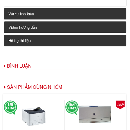
Vật tư linh kiện
Video hướng dẫn
Hỗ trợ tài liệu
BÌNH LUẬN
SẢN PHẨM CÙNG NHÓM
%
-36