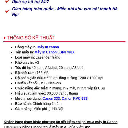
Dịch vụ hỗ trợ 24/7
Giao hàng toàn quốc - Miễn phí khu vực nội thành Hà
Nội
THÔNG SỐ KỸ THUẬT
Dòng máy in:
Máy in canon
Tên máy in
:
Máy in Canon LBP8780X
Loại máy in:
Laser đen trắng
Khổ giấy in
: A3
Tốc độ in:
40 trang A4/phút, 20 trang A3/phút
Bộ nhớ ram:
768 MB
Độ phân giải:
600 x 600 dpi tăng cường 1200 x 1200 dpi
Chuẩn kết nối:
USB, Network
Chức năng đặc biệt
: In mạng, In 2 mặt, In trực tiếp từ USB
Hiệu suất làm việc
: 30.000 trang / tháng
Mực in
sử dụng:
Canon 333
,
Canon RVC-333
Bảo hành:
Chính hãng 1 năm
Giao hàng:
Miễn phí tại Hà Nội
Khách hàng tham khảo phương án tiết kiệm chi phí mua máy in Canon
LBP 8780x bằng Dịch vụ thuê máy in A3 của Việt Bis: