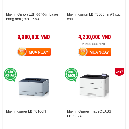
Máy in Canon LBP 6670dn Laser
Máy in canon LBP 3500: In A3 cực
trắng đen ( mới 95%)
chất
3,300,000 VND
4,200,000 VND
6,500,000 VND
MUA NGAY
MUA NGAY
%
-20
Máy in canon LBP 8100N
Máy in Canon imageCLASS
LBP312X