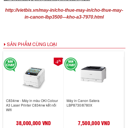
http://vietbis.vn/may-in/cho-thue-may-in/cho-thue-may-
in-canon-lbp3500---kho-a3-7970.html
SẢN PHẨM CÙNG LOẠI
%
-2
C834nw - Máy in màu OKI Colour
Máy in Canon Satera
A3 Laser Printer C834nw kết nối
LBP8730/8780X
Wifi
38,000,000 VND
7,500,000 VND