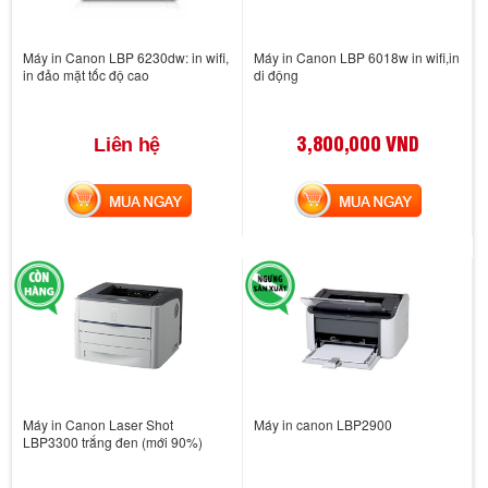
Máy in Canon LBP 6230dw: in wifi,
Máy in Canon LBP 6018w in wifi,in
in đảo mặt tốc độ cao
di động
3,800,000 VND
Liên hệ
MUA NGAY
MUA NGAY
Máy in Canon Laser Shot
Máy in canon LBP2900
LBP3300 trắng đen (mới 90%)