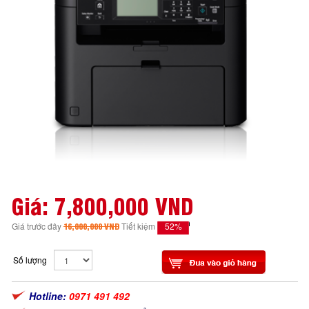
Giá:
7,800,000 VND
52%
Giá trước đây
16,000,000 VND
Tiết kiệm
Số lượng
Hotline:
0971 491 492