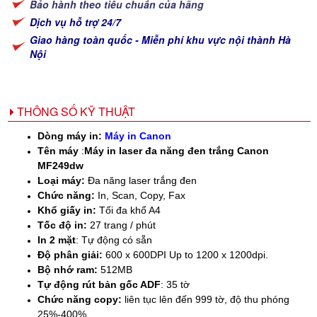
Bảo hành theo tiêu chuẩn của hãng
Dịch vụ hỗ trợ 24/7
Giao hàng toàn quốc - Miễn phí khu vực nội thành Hà
Nội
THÔNG SỐ KỸ THUẬT
Dòng máy in:
Máy in Canon
Tên máy
:
Máy in laser đa năng đen trắng Canon
MF249dw
Loại máy:
Đa năng laser trắng đen
Chức năng:
In, Scan, Copy, Fax
Khổ giấy in:
Tối đa khổ A4
Tốc độ in:
27 trang / phút
In 2 mặt
: Tự động có sẵn
Độ phân giải:
600 x 600DPI Up to 1200 x 1200dpi.
Bộ nhớ ram:
512MB
Tự động rút bản gốc ADF
: 35 tờ
Chức năng copy:
liên tục lên đến 999 tờ, độ thu phóng
25%-400%