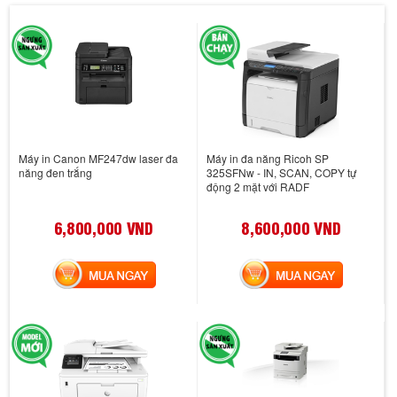
Máy in Canon MF247dw laser đa
Máy in đa năng Ricoh SP
năng đen trắng
325SFNw - IN, SCAN, COPY tự
động 2 mặt với RADF
6,800,000 VND
8,600,000 VND
MUA NGAY
MUA NGAY