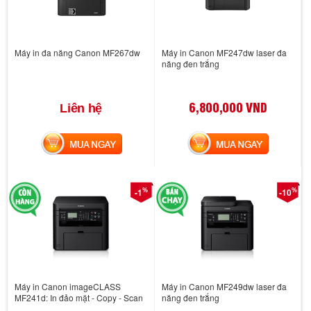
Máy in đa năng Canon MF267dw
Máy in Canon MF247dw laser đa
năng đen trắng
6,800,000 VND
Liên hệ
MUA NGAY
MUA NGAY
%
%
-1
-10
Máy in Canon imageCLASS
Máy in Canon MF249dw laser đa
MF241d: In đảo mặt - Copy - Scan
năng đen trắng