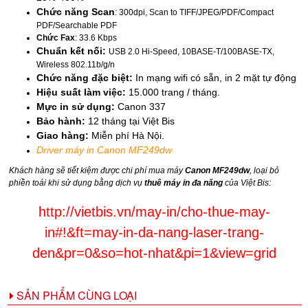
Chức năng Scan
: 300dpi, Scan to TIFF/JPEG/PDF/Compact
PDF/Searchable PDF
Chức Fax
: 33.6 Kbps
Chuẩn kết nối:
USB 2.0 Hi-Speed, 10BASE-T/100BASE-TX,
Wireless 802.11b/g/n
Chức năng đặc biệt:
In mạng wifi có sẵn, in 2 mặt tự động
Hiệu suất làm việc:
15.000 trang / tháng.
Mực in sử dụng:
Canon 337
Bảo hành:
12 tháng tại Việt Bis
Giao hàng:
Miễn phí Hà Nội.
Driver máy in Canon MF249dw
Khách hàng sẽ tiết kiệm được chi phí mua máy
Canon MF249dw
, loại bỏ
phiền toái khi sử dụng bằng dịch vụ
thuê máy in đa năng
của Việt Bis:
http://vietbis.vn/may-in/cho-thue-may-
in#!&ft=may-in-da-nang-laser-trang-
den&pr=0&so=hot-nhat&pi=1&view=grid
SẢN PHẨM CÙNG LOẠI