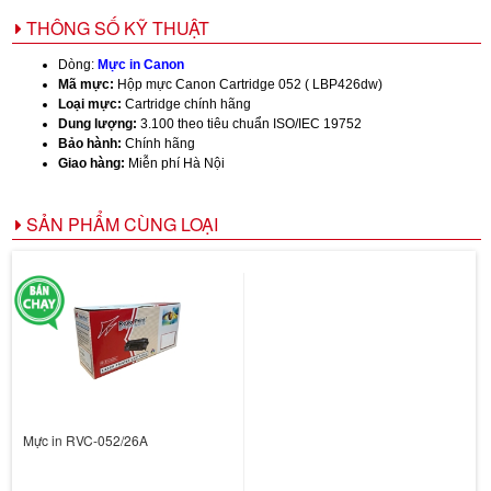
THÔNG SỐ KỸ THUẬT
Dòng:
Mực in Canon
Mã mực:
Hộp mực Canon Cartridge 052 ( LBP426dw)
Loại mực:
Cartridge chính hãng
Dung lượng:
3.100 theo tiêu chuẩn ISO/IEC 19752
Bảo hành:
Chính hãng
Giao hàng:
Miễn phí Hà Nội
SẢN PHẨM CÙNG LOẠI
Mực in RVC-052/26A