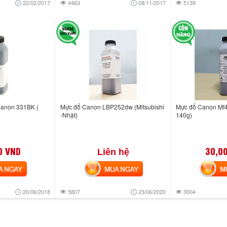
22/02/2017
4463
08/11/2017
5139
Canon 331BK (
Mực đổ Canon LBP252dw (Mitsubishi
Mực đổ Canon Mf
-Nhật)
140g)
0 VND
30,0
Liên hệ
NGAY
MUA NGAY
MUA
20/06/2018
5807
23/06/2020
3004