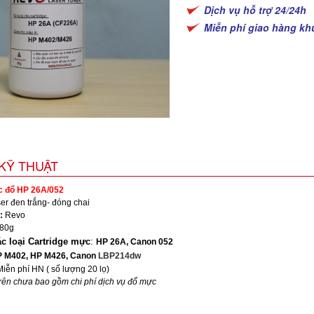
Dịch vụ hỗ trợ 24/24h
Miễn phí giao hàng kh
KỸ THUẬT
 đổ HP 26A/052
ser
đen trắng- đóng chai
 :
Revo
80g
c loại Cartridge mực
:
HP 26A, Canon 052
P M402, HP M426, Canon
LBP214dw
iễn phí HN ( số lượng 20 lọ)
trên chưa bao gồm chi phí dịch vụ đổ mực