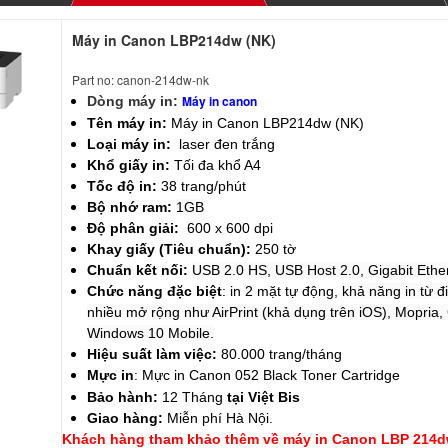
Máy in Canon LBP214dw (NK)
Part no: canon-214dw-nk
Máy in canon
Dòng máy in:
Tên máy in:
Máy in Canon LBP214dw (NK)
Loại máy in:
laser đen trắng
Khổ giấy in:
Tối đa khổ A4
Tốc độ in:
38 trang/phút
Bộ nhớ ram:
1GB
Độ phân giải:
600 x 600 dpi
Khay giấy (Tiêu chuẩn):
250 tờ
Chuẩn kết nối:
USB 2.0 HS, USB Host 2.0,
Gigabit Ethe
Chức năng đặc biệt
: in 2 mặt tự động,
khả năng in từ đ
nhiều mở rộng như AirPrint (khả dụng trên iOS), Mopria,
Windows 10 Mobile.
Hiệu suất làm việc:
80.000 trang/tháng
Mực in
:
Mực in Canon 052 Black Toner Cartridge
Bảo hành:
12 Tháng
tại Việt Bis
Giao hàng:
Miễn phí Hà Nội.
Khách hàng tham khảo thêm về máy in Canon LBP 214d