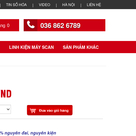
TIN SỐ HÓA
VIDEO
HÀ NỘI
LIÊN HỆ
036 862 6789
0
LINH KIỆN MÁY SCAN
SẢN PHẨM KHÁC
VND
% nguyên đai, nguyên kiện