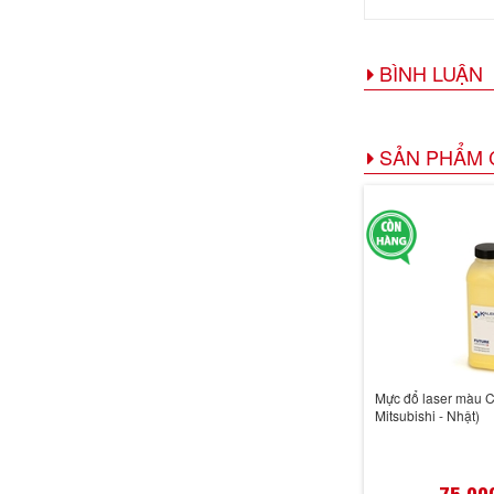
BÌNH LUẬN
SẢN PHẨM 
Mực đổ laser màu 
Mitsubishi - Nhật)
75,00