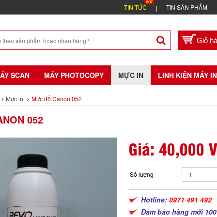
TIN TỨC
TIN SẢN PHẨM
ÁY SCAN
MÁY PHOTOCOPY
MỰC IN
LINH KIỆN MÁY IN
Mực in
Mực đổ Canon 052
ANON 052
Giá:
40,000 
Số lượng
Hotline:
0971 491 492
Đảm bảo hàng mới 100