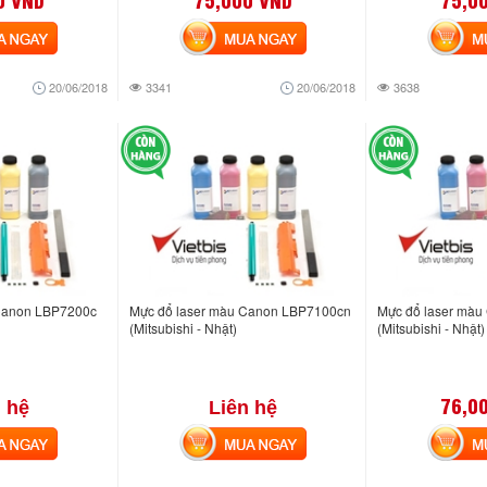
NGAY
MUA NGAY
MUA
20/06/2018
3341
20/06/2018
3638
Canon LBP7200c
Mực đổ laser màu Canon LBP7100cn
Mực đổ laser mà
(Mitsubishi - Nhật)
(Mitsubishi - Nhật)
76,0
 hệ
Liên hệ
NGAY
MUA NGAY
MUA