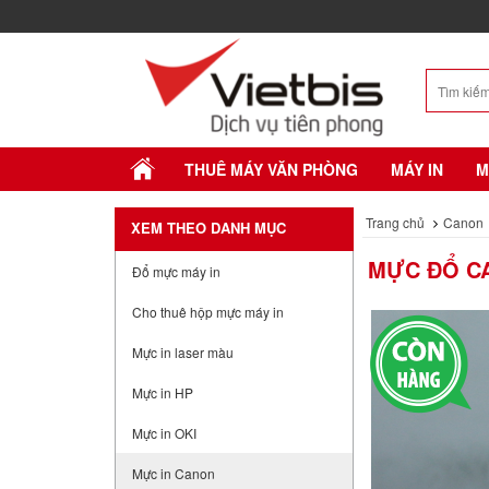
THUÊ MÁY VĂN PHÒNG
MÁY IN
M
Trang chủ
Canon
XEM THEO DANH MỤC
MỰC ĐỔ C
Đổ mực máy in
Cho thuê hộp mực máy in
Mực in laser màu
Mực in HP
Mực in OKI
Mực in Canon