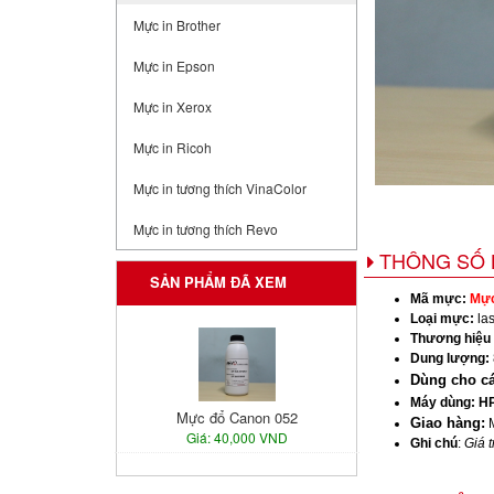
Mực in Brother
Mực in Epson
Mực in Xerox
Mực in Ricoh
Mực in tương thích VinaColor
Mực in tương thích Revo
THÔNG SỐ 
SẢN PHẨM ĐÃ XEM
Mã mực:
Mực
Loại mực:
la
Thương hiệu
Dung lượng:
Dùng cho cá
Máy dùng: H
Mực đổ Canon 052
Giao hàng:
M
Giá: 40,000 VND
Ghi chú
:
Giá 