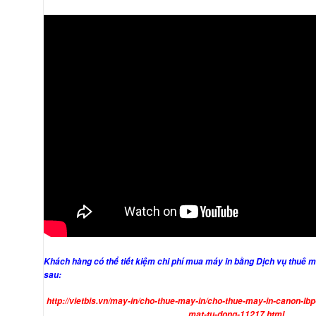
Khách hàng có thể tiết kiệm chi phí mua máy in bằng Dịch vụ thuê m
sau:
http://vietbis.vn/may-in/cho-thue-may-in/cho-thue-may-in-canon-lb
mat-tu-dong-11217.html