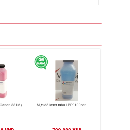
 Canon 331M (
Mực đổ laser màu LBP9100cdn
00 VND
700,000 VND