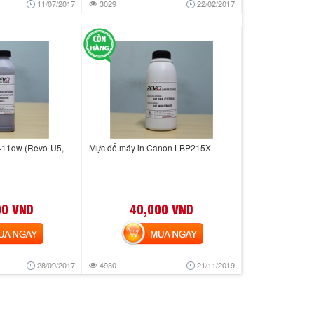
11/07/2017
3029
22/02/2017
411dw (Revo-U5,
Mực đổ máy in Canon LBP215X
00 VND
40,000 VND
 NGAY
MUA NGAY
28/09/2017
4930
21/11/2019