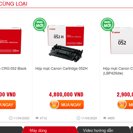
CÙNG LOẠI
n CRG 052 Black
Hộp mực Canon Cartridge 052H
Hộp mực Canon Ca
(LBP426dw)
00 VND
4,800,000 VND
2,900,
NGAY
MUA NGAY
MUA
11/04/2020
4712
11/04/2020
4895
Máy dùng
Video hướng dẫn