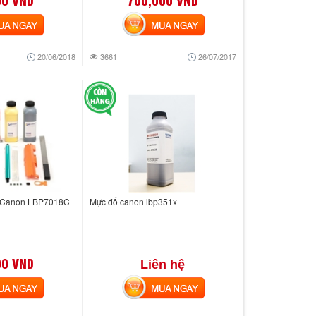
 NGAY
MUA NGAY
20/06/2018
3661
26/07/2017
u Canon LBP7018C
Mực đổ canon lbp351x
00 VND
Liên hệ
 NGAY
MUA NGAY