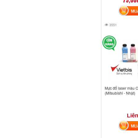
MUA 
3551
Mực đổ laser màu 
(Mitsubishi - Nhật)
Liên
MUA 