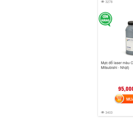
3278
Mực đổ laser màu 
Mitsubishi - Nhật)
95,00
MUA 
3403