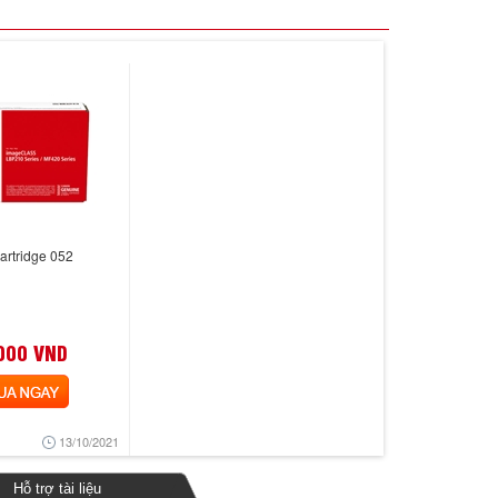
rtridge 052
000 VND
 NGAY
13/10/2021
Hỗ trợ tài liệu