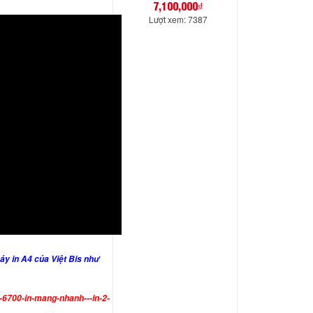
7,100,000₫
Lượt xem: 7387
áy in A4 của Việt Bis như
p-6700-in-mang-nhanh---in-2-