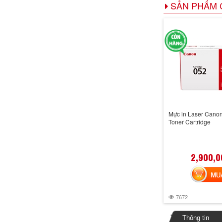
SẢN PHẨM 
Mực in Laser Cano
Toner Cartridge
2,900,0
MUA 
7672
Thông tin