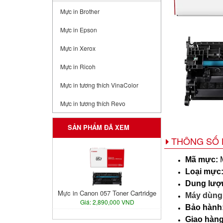
Mực in Brother
Mực in Epson
Mực in Xerox
Mực in Ricoh
Mực in tương thích VinaColor
Mực in tương thích Revo
SẢN PHẨM ĐÃ XEM
THÔNG SỐ 
Mã mực:
Loại mực
Dung lượ
Mực in Canon 057 Toner Cartridge
Máy dùng
Giá: 2,890,000 VND
Bảo hành
Giao hàng