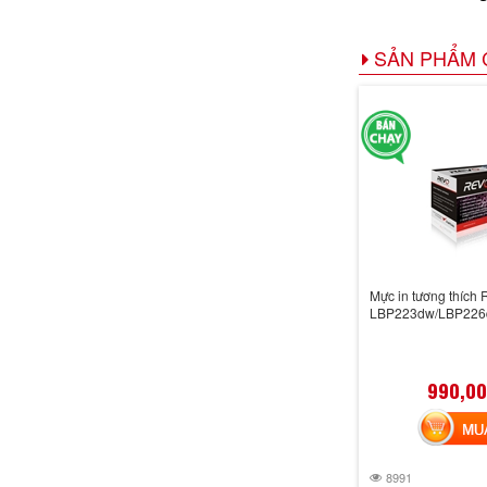
SẢN PHẨM 
Mực in tương thích
LBP223dw/LBP22
990,00
MUA 
8991