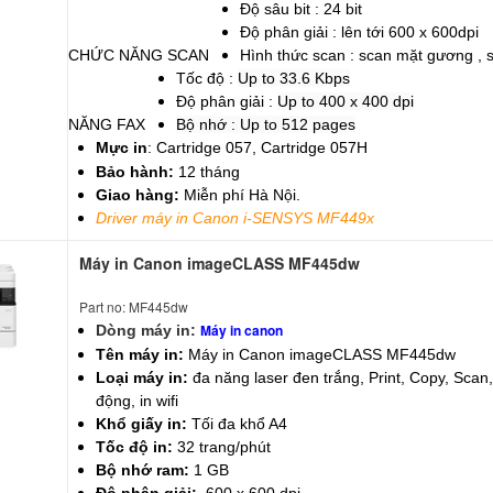
Độ sâu bit : 24 bit
Độ phân giải : lên tới 600 x 600dpi
CHỨC NĂNG SCAN
Hình thức scan : scan mặt gương , sca
Tốc độ :
Up to 33.6 Kbps
Độ phân giải :
Up to 400 x 400 dpi
NĂNG FAX
Bộ nhớ : Up to 512 pages
Mực in
: Cartridge 057, Cartridge 057H
Bảo hành:
12 tháng
Giao hàng:
Miễn phí Hà Nội.
Driver máy in Canon
i-SENSYS MF449x
Máy in Canon imageCLASS MF445dw
Part no: MF445dw
Máy in canon
Dòng máy in:
Tên máy in:
Máy in Canon imageCLASS MF445dw
Loại máy in:
đa năng laser đen trắng,
Print, Copy, Scan
động, in wifi
Khổ giấy in:
Tối đa khổ A4
Tốc độ in:
32 trang/phút
Bộ nhớ ram:
1 GB
Độ phân giải:
600 x 600 dpi