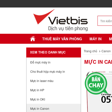
THUÊ MÁY VĂN PHÒNG
MÁY IN
M
Trang chủ
Canon
XEM THEO DANH MỤC
MỰC IN CA
Đổ mực máy in
Cho thuê hộp mực máy in
Mực in laser màu
Mực in HP
Mực in OKI
Mực in Canon