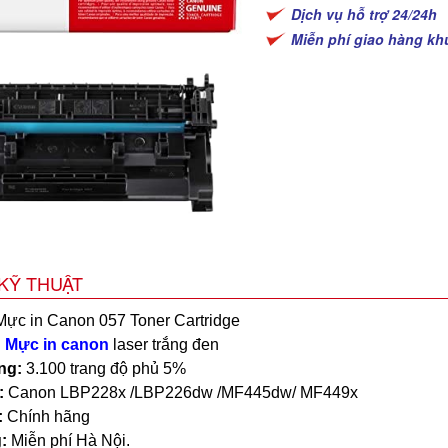
Dịch vụ hỗ trợ 24/24h
Miễn phí giao hàng kh
KỸ THUẬT
Mực in Canon 057 Toner Cartridge
:
Mực in canon
laser trắng đen
ng:
3.100 trang độ phủ 5%
:
Canon
LBP228x /LBP226dw /MF445dw/ MF449x
:
Chính hãng
:
Miễn phí Hà Nội.