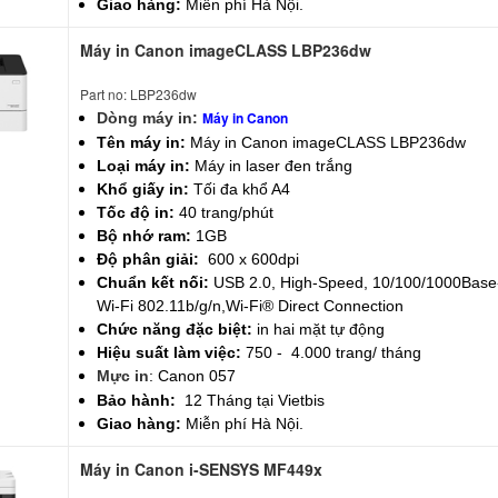
Giao hàng:
Miễn phí Hà Nội.
Máy in Canon imageCLASS LBP236dw
Part no: LBP236dw
Máy in Canon
Dòng máy in:
Tên máy in:
Máy in Canon imageCLASS LBP236dw
Loại máy in:
Máy in laser đen trắng
Khổ giấy in:
Tối đa khổ A4
Tốc độ in:
40 trang/phút
Bộ nhớ ram:
1GB
Độ phân giải:
600 x 600dpi
Chuẩn kết nối:
USB 2.0, High-Speed, 10/100/1000Base-
Wi-Fi 802.11b/g/n,Wi-Fi® Direct Connection
Chức năng đặc biệt:
in hai mặt tự động
Hiệu suất làm việc:
750 - 4.000 trang/ tháng
Mực in
:
Canon 057
Bảo hành:
12 Tháng tại Vietbis
Giao hàng:
Miễn phí Hà Nội.
Máy in Canon i-SENSYS MF449x