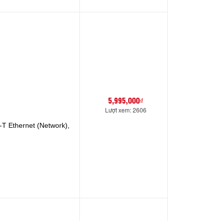
5,995,000₫
Lượt xem: 2606
T Ethernet (Network),