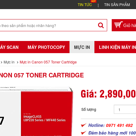
TIN TỨC
TIN SẢN PHẨM
ÁY SCAN
MÁY PHOTOCOPY
MỰC IN
LINH KIỆN MÁY IN
Mực in
Mực in Canon 057 Toner Cartridge
NON 057 TONER CARTRIDGE
Giá:
2,890,0
Số lượng
Hotline:
0971 491 492
Đảm bảo hàng mới 100