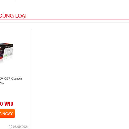
CÙNG LOẠI
 RV-057 Canon
6dw
0 VND
NGAY
03/09/2021