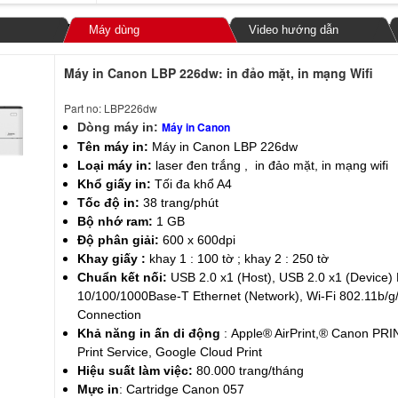
Máy dùng
Video hướng dẫn
Máy in Canon LBP 226dw: in đảo mặt, in mạng Wifi
Part no: LBP226dw
Máy in Canon
Dòng máy in:
Tên máy in:
Máy in Canon LBP 226dw
Loại máy in:
laser đen trắng , in đảo mặt, in mạng wifi
Khổ giấy in:
Tối đa khổ A4
Tốc độ in:
38 trang/phút
Bộ nhớ ram:
1 GB
Độ phân giải:
600 x 600dpi
Khay giấy :
khay 1 : 100 tờ ; khay 2 : 250 tờ
Chuẩn kết nối:
USB 2.0 x1 (Host), USB 2.0 x1 (Device)
10/100/1000Base-T Ethernet (Network), Wi-Fi 802.11b/g/
Connection
Khả năng in ấn di động
:
Apple® AirPrint,® Canon PR
Print Service, Google Cloud Print
Hiệu suất làm việc:
80.000 trang/tháng
Mực in
: Cartridge Canon 057