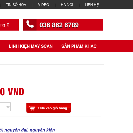
TIN SỐ HÓA
VIDEO
HÀ NỘI
LIÊN HỆ
036 862 6789
0
LINH KIỆN MÁY SCAN
SẢN PHẨM KHÁC
00 VND
% nguyên đai, nguyên kiện