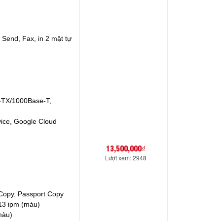
, Send, Fax
, in 2 mặt tự
-TX/1000Base-T,
ice, Google Cloud
13,500,000₫
Lượt xem: 2948
 Copy, Passport Copy
 13 ipm (màu)
màu)