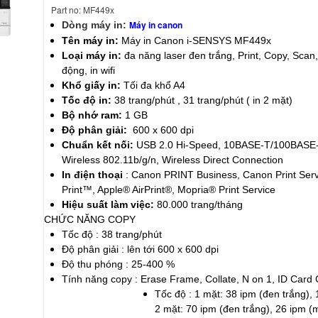
Part no: MF449x
Máy in canon
Dòng máy in:
Tên máy in:
Máy in Canon i-SENSYS MF449x
Loại máy in:
đa năng laser đen trắng,
Print, Copy, Scan
động, in wifi
Khổ giấy in:
Tối đa khổ A4
Tốc độ in:
38 trang/phút , 31 trang/phút ( in 2 mặt)
Bộ nhớ ram:
1 GB
Độ phân giải:
600 x 600 dpi
Chuẩn kết nối:
USB 2.0 Hi-Speed, 10BASE-T/100BASE
Wireless 802.11b/g/n, Wireless Direct Connection
In điện thoại
: Canon PRINT Business, Canon Print Serv
Print™, Apple® AirPrint®, Mopria® Print Service
Hiệu suất làm việc:
80.000 trang/tháng
CHỨC NĂNG COPY
Tốc độ : 38 trang/phút
Độ phân giải : lên tới 600 x 600 dpi
Độ thu phóng : 25-400 %
Tính năng copy : Erase Frame, Collate, N on 1, ID Card
Tốc độ : 1 mặt: 38 ipm (đen trắng),
2 mặt: 70 ipm (đen trắng), 26 ipm (