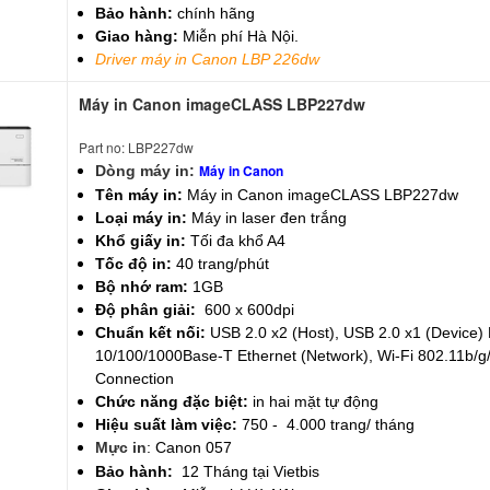
Bảo hành:
chính hãng
Giao hàng:
Miễn phí Hà Nội.
Driver máy in Canon LBP 226dw
Máy in Canon imageCLASS LBP227dw
Part no: LBP227dw
Máy in Canon
Dòng máy in:
Tên máy in:
Máy in Canon imageCLASS LBP227dw
Loại máy in:
Máy in laser đen trắng
Khổ giấy in:
Tối đa khổ A4
Tốc độ in:
40 trang/phút
Bộ nhớ ram:
1GB
Độ phân giải:
600 x 600dpi
Chuẩn kết nối:
USB 2.0 x2 (Host), USB 2.0 x1 (Device)
10/100/1000Base-T Ethernet (Network), Wi-Fi 802.11b/g/
Connection
Chức năng đặc biệt:
in hai mặt tự động
Hiệu suất làm việc:
750 - 4.000 trang/ tháng
Mực in
:
Canon 057
Bảo hành:
12 Tháng tại Vietbis