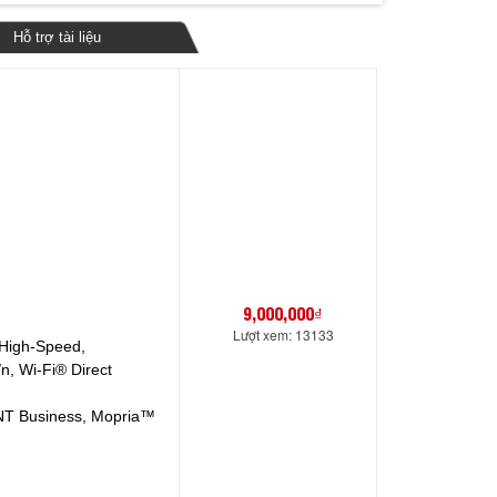
Hỗ trợ tài liệu
9,000,000₫
Lượt xem: 13133
 High-Speed,
n, Wi-Fi® Direct
INT Business, Mopria™