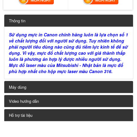
Thông tin
Sử dụng mực in
Canon chính hãng
luôn là lựa chọn số 1
về chất lượng đối với người sử dụng. Tuy nhiên không
phải người tiêu dùng nào cũng đủ tiềm lực kinh tế để sử
dụng. Vì vậy, mực đổ chất lượng cao với giá thành thấp
luôn là phương án hợp lý được nhiều người sử dụng.
Mực đổ laser màu của
Mitsubishi - Nhật bản
là mực đổ
phù hợp nhất cho hộp mực laser màu Canon 316.
Máy dùng
Video hướng dẫn
Hỗ trợ tài liệu