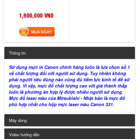
1,900,000 VND
MUA NGAY
Thông tin
Sử dụng mực in
Canon chính hãng
luôn là lựa chọn số 1
về chất lượng đối với người sử dụng. Tuy nhiên không
phải người tiêu dùng nào cũng đủ tiềm lực kinh tế để sử
dụng. Vì vậy, mực đổ chất lượng cao với giá thành thấp
luôn là phương án hợp lý được nhiều người sử dụng.
Mực đổ laser màu của
Mitsubishi - Nhật bản
là mực đổ
phù hợp nhất cho hộp mực laser màu Canon 331.
Máy dùng
Video hướng dẫn