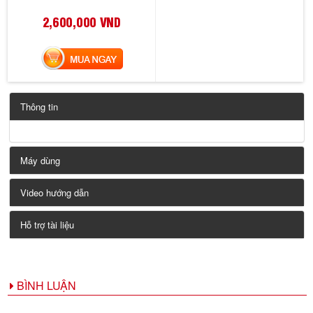
2,600,000 VND
MUA NGAY
Thông tin
Máy dùng
Video hướng dẫn
Hỗ trợ tài liệu
BÌNH LUẬN