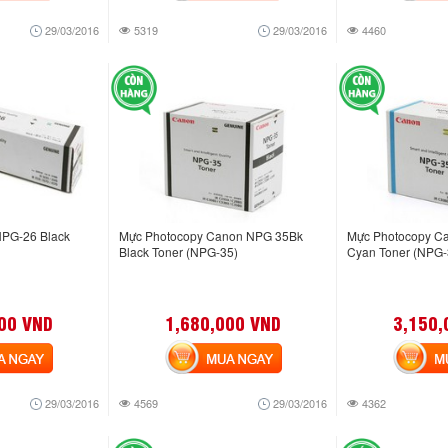
29/03/2016
5319
29/03/2016
4460
PG-26 Black
Mực Photocopy Canon NPG 35Bk
Mực Photocopy 
Black Toner (NPG-35)
Cyan Toner (NPG-
00 VND
1,680,000 VND
3,150,
NGAY
MUA NGAY
MUA
29/03/2016
4569
29/03/2016
4362