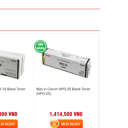
-18 Black Toner
Mực in Canon NPG 25 Black Toner
(NPG-25)
000 VND
1,414,500 VND
 NGAY
MUA NGAY