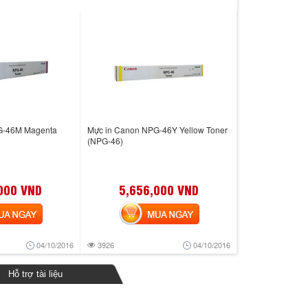
G-46M Magenta
Mực in Canon NPG-46Y Yellow Toner
(NPG-46)
000 VND
5,656,000 VND
 NGAY
MUA NGAY
04/10/2016
3926
04/10/2016
Hỗ trợ tài liệu