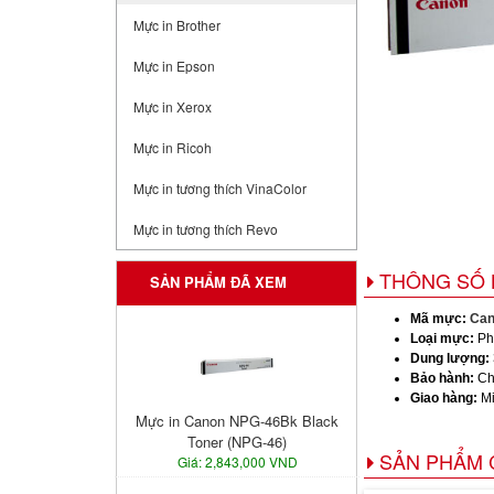
Mực in Brother
Mực in Epson
Mực in Xerox
Mực in Ricoh
Mực in tương thích VinaColor
Mực in tương thích Revo
THÔNG SỐ 
SẢN PHẨM ĐÃ XEM
Mã mực:
Can
Loại mực:
Ph
Dung lượng:
Bảo hành:
Ch
Giao hàng:
Mi
Mực in Canon NPG-46Bk Black
Toner (NPG-46)
SẢN PHẨM 
Giá: 2,843,000 VND