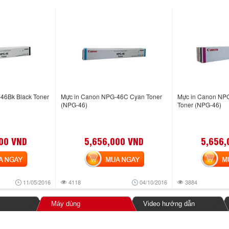
46Bk Black Toner
Mực in Canon NPG-46C Cyan Toner
Mực in Canon NP
(NPG-46)
Toner (NPG-46)
00 VND
5,656,000 VND
5,656,
NGAY
MUA NGAY
MUA
11/05/2016
4118
04/10/2016
3884
Máy dùng
Video hướng dẫn