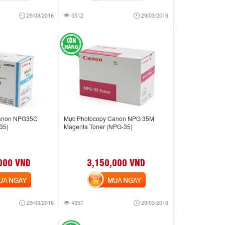
29/03/2016
5512
29/03/2016
Canon NPG35C
Mực Photocopy Canon NPG 35M
35)
Magenta Toner (NPG-35)
000 VND
3,150,000 VND
 NGAY
MUA NGAY
29/03/2016
4357
29/03/2016