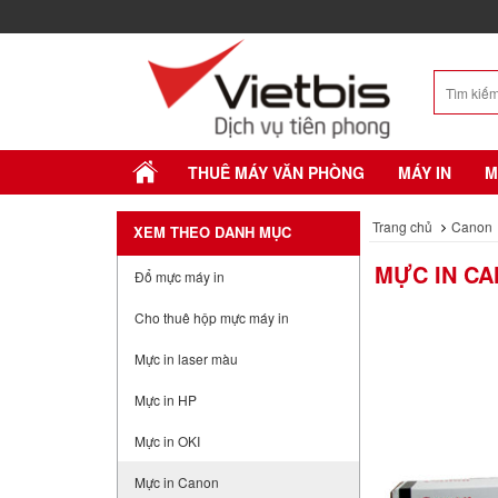
THUÊ MÁY VĂN PHÒNG
MÁY IN
M
Trang chủ
Canon
XEM THEO DANH MỤC
MỰC IN CA
Đổ mực máy in
Cho thuê hộp mực máy in
Mực in laser màu
Mực in HP
Mực in OKI
Mực in Canon