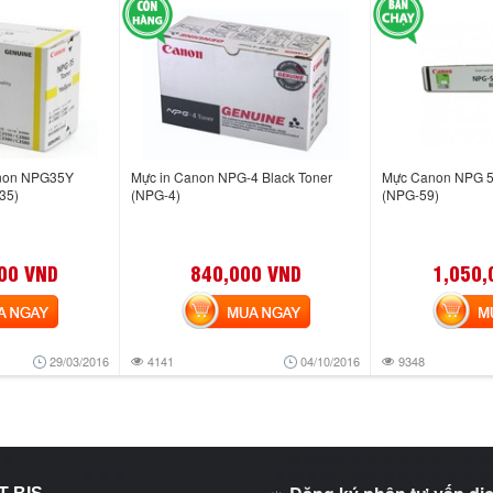
non NPG35Y
Mực in Canon NPG-4 Black Toner
Mực Canon NPG 59
35)
(NPG-4)
(NPG-59)
00 VND
840,000 VND
1,050,
NGAY
MUA NGAY
MUA
29/03/2016
4141
04/10/2016
9348