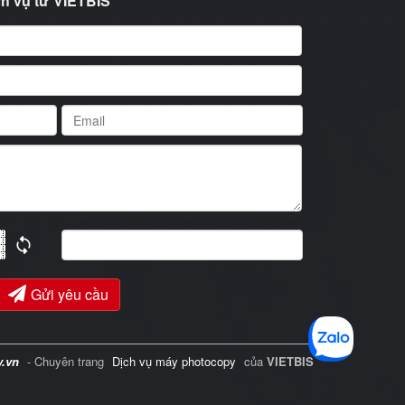
h vụ từ VIETBIS
Gửi yêu cầu
y.vn
- Chuyên trang
Dịch vụ máy photocopy
của
VIETBIS