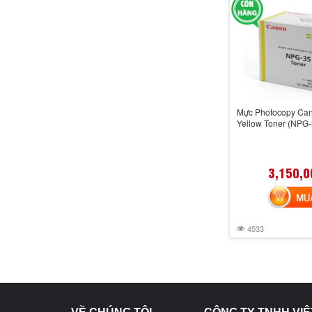
Mực Photocopy Ca
Yellow Toner (NPG-
3,150,0
MUA 
4533