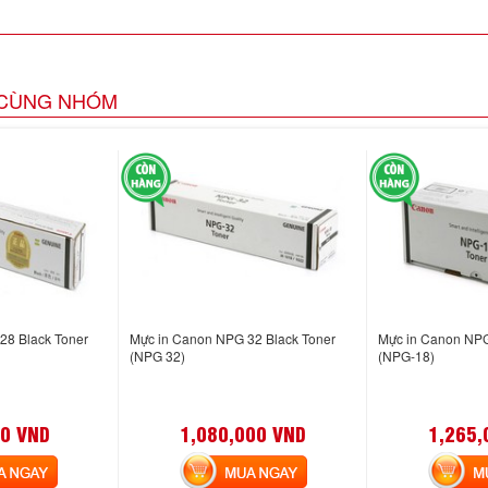
CÙNG NHÓM
28 Black Toner
Mực in Canon NPG 32 Black Toner
Mực in Canon NPG
(NPG 32)
(NPG-18)
0 VND
1,080,000 VND
1,265,
NGAY
MUA NGAY
MUA