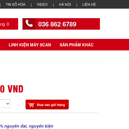
TIN SỐ HÓA
VIDEO
HÀ NỘI
LIÊN HỆ
036 862 6789
0
LINH KIỆN MÁY SCAN
SẢN PHẨM KHÁC
00 VND
% nguyên đai, nguyên kiện