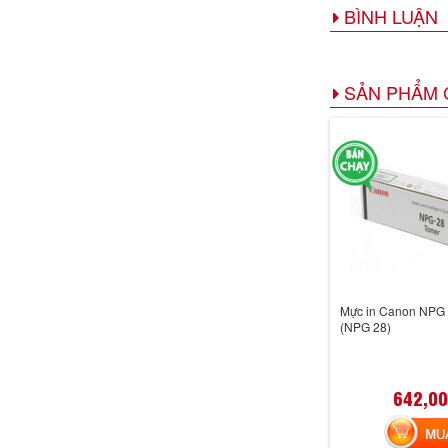
BÌNH LUẬN
SẢN PHẨM 
Mực in Canon NPG 
(NPG 28)
642,00
MUA 