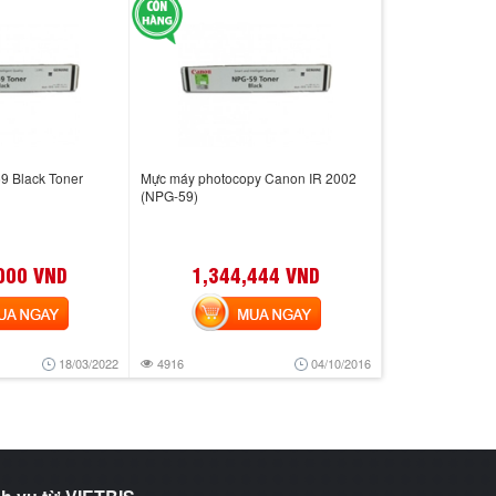
 Black Toner
Mực máy photocopy Canon IR 2002
(NPG-59)
000 VND
1,344,444 VND
 NGAY
MUA NGAY
18/03/2022
4916
04/10/2016