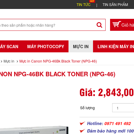
TIN TỨC
TIN SẢN PHẨM
ÁY SCAN
MÁY PHOTOCOPY
MỰC IN
LINH KIỆN MÁY IN
Mực in
Mực in Canon NPG-46Bk Black Toner (NPG-46)
NON NPG-46BK BLACK TONER (NPG-46)
Giá:
2,843,0
Số lượng
Hotline:
0971 491 492
Đảm bảo hàng mới 100