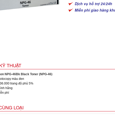
Dịch vụ hỗ trợ 24/24h
Miễn phí giao hàng kh
KỸ THUẬT
on NPG-46Bk Black Toner (NPG-46)
otocopy màu đen
36.000 trang độ phủ 5%
ính hãng
ễn phí
CÙNG LOẠI