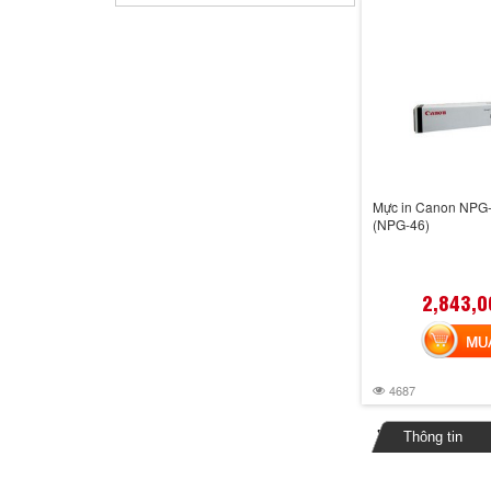
Mực in Canon NPG-
(NPG-46)
2,843,0
MUA 
4687
Thông tin