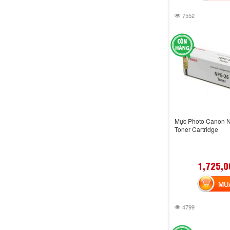
7552
Mực Photo Canon N
Toner Cartridge
1,725,0
MUA 
4799