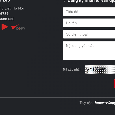
☼ Đăng ký nhận tư vấn dịc
T BIS
g Liệt, Hà Nội
 6789
6688 636
Mã xác nhận:
Truy cập
https://vCop