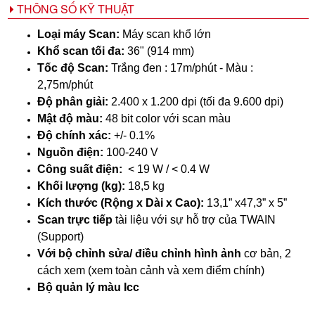
THÔNG SỐ KỸ THUẬT
Loại máy Scan:
Máy scan khổ lớn
Khổ scan tối đa:
36" (914 mm)
Tốc độ Scan:
Trắng đen : 17m/phút - Màu :
2,75m/phút
Độ phân giải:
2.400 x 1.200 dpi (tối đa 9.600 dpi)
Mật độ màu:
48 bit color với scan màu
Độ chính xác:
+/- 0.1%
Nguồn điện:
100-240 V
Công suất điện:
< 19 W / < 0.4 W
Khối lượng (kg):
18,5 kg
Kích thước (Rộng x Dài x Cao):
13,1” x47,3” x 5”
Scan trực tiếp
tài liệu với sự hỗ trợ của TWAIN
(Support)
Với bộ chỉnh sửa/ điều chỉnh hình ảnh
cơ bản, 2
cách xem (xem toàn cảnh và xem điểm chính)
Bộ quản lý màu Icc