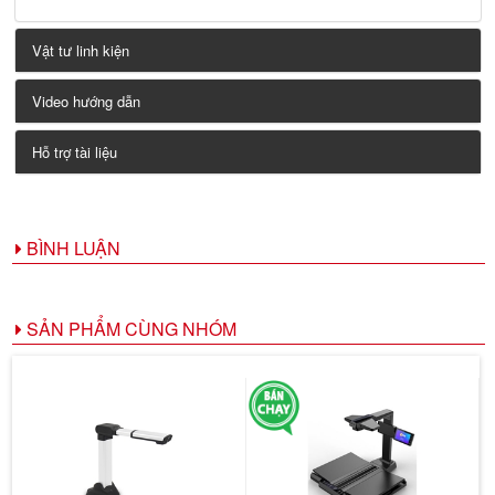
Vật tư linh kiện
Video hướng dẫn
Hỗ trợ tài liệu
BÌNH LUẬN
SẢN PHẨM CÙNG NHÓM