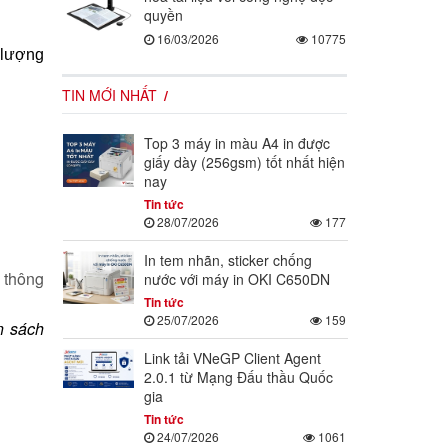
quyền
16/03/2026
10775
 lượng
TIN MỚI NHẤT
Top 3 máy in màu A4 in được
giấy dày (256gsm) tốt nhất hiện
nay
Tin tức
28/07/2026
177
In tem nhãn, sticker chống
 thông
nước với máy in OKI C650DN
Tin tức
25/07/2026
159
n sách
Link tải VNeGP Client Agent
2.0.1 từ Mạng Đấu thầu Quốc
gia
Tin tức
24/07/2026
1061