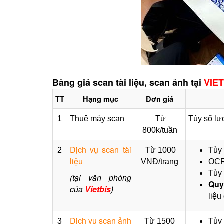
Bảng giá scan tài liệu, scan ảnh tại
VIET
TT
Hạng mục
Đơn giá
1
Thuê máy scan
Từ
Tùy số lư
800k/tuần
Dịch vụ scan tài
2
Từ 1000
Tùy 
liệu
VNĐ/trang
OCR,
Tùy 
(tại văn phòng
Quy
của
Vietbis
)
liệu
Dịch vụ scan ảnh
3
Từ 1500
Tùy 