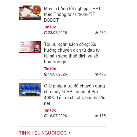
Máy in bằng tốt nghiệp THPT
theo Thông tư 10/2026/TT-
BGDĐT
Tin tức
23/07/2026
482
Tối ưu ngân sách công: Xu
hướng chuyển dịch từ đầu tư
tài sản sang thuê dịch vụ số
hóa trọn gói
Tin tức
19/07/2026
475
Giải pháp mực đổ chuyên dụng
cho máy in HP LaserJet Pro
4006: Tối ưu chi phí, bản in sắc
nét
Tin tức
18/07/2026
165
TIN NHIỀU NGƯỜI ĐỌC