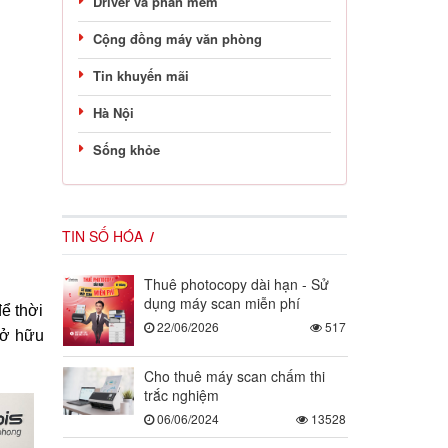
Driver và phần mềm
Cộng đồng máy văn phòng
Tin khuyến mãi
Hà Nội
Sống khỏe
TIN SỐ HÓA
Thuê photocopy dài hạn - Sử
dụng máy scan miễn phí
ể thời
22/06/2026
517
sở hữu
Cho thuê máy scan chấm thi
trắc nghiệm
06/06/2024
13528