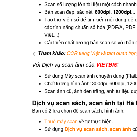
Scan số lượng lớn tài liệu một cách nhan
600dpi, 1200dpi...
Bản scan đẹp, sắc nét:
Tạo thư viên số để tìm kiếm nội dung dễ 
các tính năng chuẩn số hóa (PDF/A, PDF
Việt,...)
Cải thiện chất lượng bản scan so với bản 
☼ Tham khảo:
OCR tiếng Việt và tầm quan trọng
VIETBIS
Với Dịch vụ scan ảnh của
:
Sử dụng Máy scan ảnh chuyên dụng (Flatb
Chất lượng hình ảnh: 300dpi, 600dpi, 1200
Scan ảnh cũ, ảnh đen trắng, ảnh tư liệu qu
Dịch vụ scan sách, scan ảnh tại Hà
Bạn có 2 lựa chọn để scan sách, hình ảnh:
Thuê máy scan
về tự thực hiện.
Dịch vụ scan sách, scan ảnh
Sử dụng
c