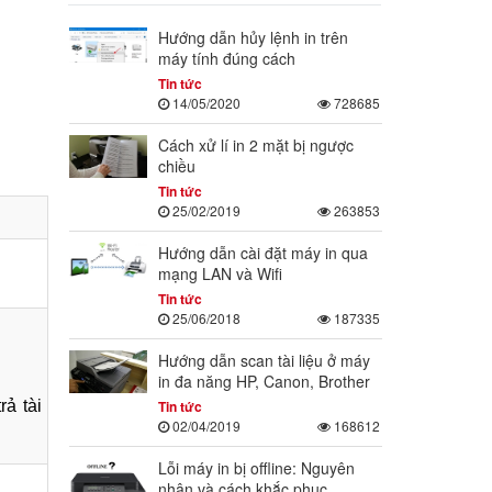
Hướng dẫn hủy lệnh in trên
máy tính đúng cách
Tin tức
14/05/2020
728685
Cách xử lí in 2 mặt bị ngược
chiều
Tin tức
25/02/2019
263853
Hướng dẫn cài đặt máy in qua
mạng LAN và Wifi
Tin tức
25/06/2018
187335
Hướng dẫn scan tài liệu ở máy
in đa năng HP, Canon, Brother
Tin tức
rả tài
02/04/2019
168612
Lỗi máy in bị offline: Nguyên
nhân và cách khắc phục