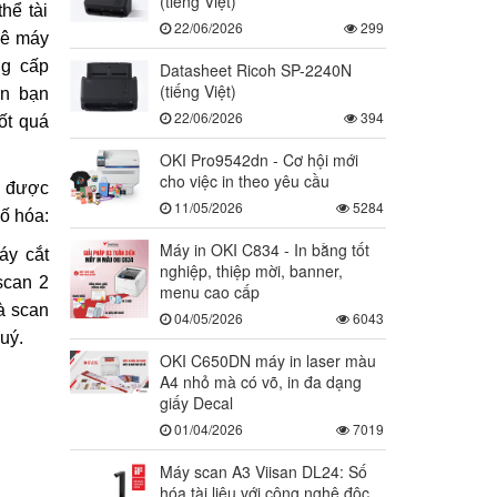
(tiếng Việt)
thể tài
22/06/2026
299
uê máy
g cấp
Datasheet Ricoh SP-2240N
(tiếng Việt)
ẫn bạn
22/06/2026
394
ốt quá
OKI Pro9542dn - Cơ hội mới
cho việc in theo yêu cầu
u được
11/05/2026
5284
số hóa:
Máy in OKI C834 - In bằng tốt
áy cắt
nghiệp, thiệp mời, banner,
scan 2
menu cao cấp
à scan
04/05/2026
6043
uý.
OKI C650DN máy in laser màu
A4 nhỏ mà có võ, in đa dạng
giấy Decal
01/04/2026
7019
Máy scan A3 Viisan DL24: Số
hóa tài liệu với công nghệ độc