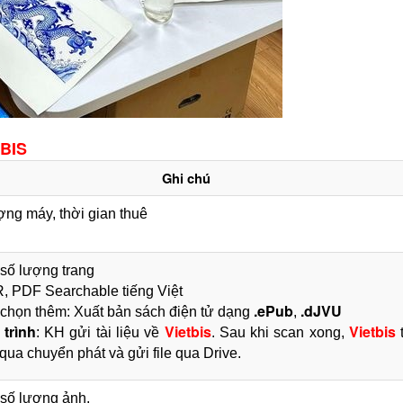
BIS
Ghi chú
ợng máy, thời gian thuê
số lượng trang
 PDF Searchable tiếng Việt
.ePub
.dJVU
chọn thêm: Xuất bản sách điện tử dạng
,
 trình
Vietbis
Vietbis
: KH gửi tài liệu về
. Sau khi scan xong,
t
 qua chuyển phát và gửi file qua Drive.
số lượng ảnh.