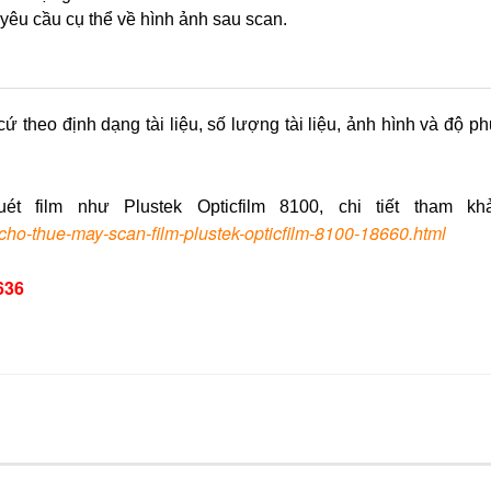
yêu cầu cụ thể về hình ảnh sau scan.
ứ theo định dạng tài liệu, số lượng tài liệu, ảnh hình và độ p
 film như Plustek Opticfilm 8100, chi tiết tham khả
n/cho-thue-may-scan-film-plustek-opticfilm-8100-18660.html
 636