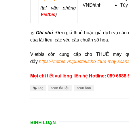
VNĐ/ảnh
Tùy 
(tại văn phòng
Vietbis
)
☼ Ghi chú
: Đơn giá thuê hoặc giá dịch vụ căn c
của tài liệu, các yêu cầu chuẩn số hóa.
Vietbis còn cung cấp cho THUÊ máy quét
https://vietbis.vn/plustek/cho-thue-may-sca
đây
Mọi chi tiết vui lòng liên hệ Hotline: 089 6688
Tag
scan tài liệu
scan ảnh
BÌNH LUẬN