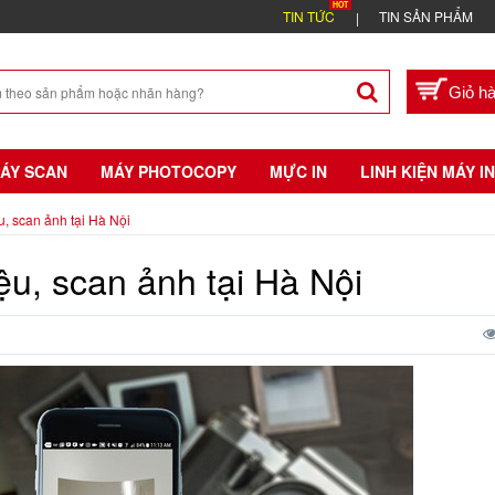
TIN TỨC
TIN SẢN PHẨM
ÁY SCAN
MÁY PHOTOCOPY
MỰC IN
LINH KIỆN MÁY IN
ệu, scan ảnh tại Hà Nội
iệu, scan ảnh tại Hà Nội