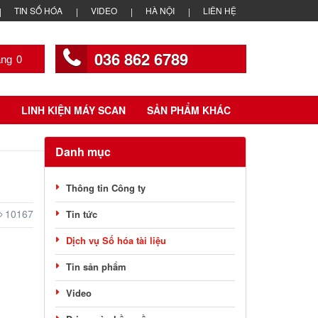
TIN SỐ HÓA
VIDEO
HÀ NỘI
LIÊN HỆ
036 862 6789
0
LINH KIỆN MÁY SCAN
SẢN PHẨM KHÁC
Danh mục
Thông tin Công ty
10167
Tin tức
Dịch vụ Số hóa tài liệu
Tin sản phẩm
Video