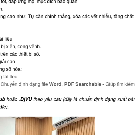
 tốt, đáp ứng mọi mục đích bảo quản.
h.
ợng cao như: Tự căn chỉnh thẳng, xóa các vết nhiễu, tăng chất
i liệu.
bị xiên, cong vênh.
ên các thiết bị số.
iải cao.
ng số hóa:
tài liệu.
: Chuyển định dạng file
Word
,
PDF Searchable -
Giúp tìm kiếm
ub
hoặc .
DjVU
theo yêu cầu (đây là chuẩn định dạng xuất bả
dle
).