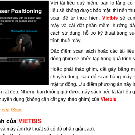
Với tài liệu quý hiếm, bạn lo lắng có 
liệu sẽ không được bảo mật, thì nên th
Vietbis
scan để tự thực hiện.
sẽ cun
máy và cài đặt phần mềm, hướng d
cách sử dụng, hỗ trợ kỹ thuật trong su
trình thuê máy.
Đặc điểm scan sách hoặc các tài liệ
đóng ghim sẽ phức tạp trong quá trình 
Hoặc phải tháo ghim, cắt gáy bằng m
chuyên dụng, sau đó scan bằng máy 
mặt tự động. Ưu điểm phương án này l
 rất đẹp. Nhưng bạn không giữ được gáy sách nếu là tài liệu q
Vietbis
uyên dụng (không cần cắt gáy, tháo ghim) của
.
g của iScan
nh của
VIETBIS
à máy ảnh kỹ thuật số có độ phân giải cao).