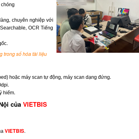
h chóng
dàng, chuyên nghiệp với
 Searchable, OCR Tiếng
gốc.
 trong số hóa tài liệu
ed) hoặc máy scan tự động, máy scan dạng đứng.
dpi.
ý hiếm.
 Nội của
VIETBIS
VIETBIS
ủa
.