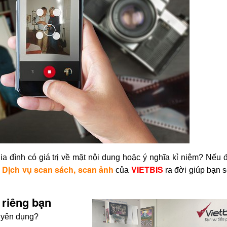
 đình có giá trị về mặt nội dung hoặc ý nghĩa kỉ niệm? Nếu đ
Dịch vụ scan sách, scan ảnh
VIETBIS
.
của
ra đời giúp bạn 
 riêng bạn
huyên dụng?