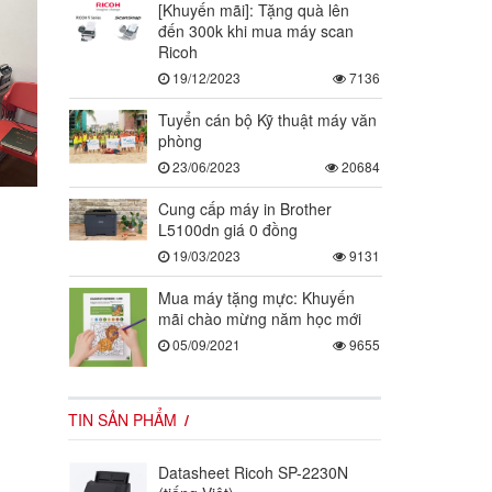
[Khuyến mãi]: Tặng quà lên
đến 300k khi mua máy scan
Ricoh
19/12/2023
7136
Tuyển cán bộ Kỹ thuật máy văn
phòng
23/06/2023
20684
Cung cấp máy in Brother
L5100dn giá 0 đồng
19/03/2023
9131
Mua máy tặng mực: Khuyến
mãi chào mừng năm học mới
05/09/2021
9655
TIN SẢN PHẨM
Datasheet Ricoh SP-2230N