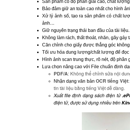
Sản phẩm có độ phân giải cao, chất lượng
Bảo đảm giữ an toàn cao nhất cho hình ản
Xử lý ảnh số, tạo ra sản phẩm có chất lư
ảnh…
Giữ nguyên trạng thái ban đầu của tài liệu.
Không làm rách, thất thoát, nhăn, gãy gáy tà
Căn chỉnh cho giấy được thẳng góc không 
Tối ưu hóa dung lượng/chất lượng để đọc tr
Hình ảnh scan trung thực, rõ nét, độ phân g
Lựa chọn nâng cao với File chuẩn định dạ
PDF/A
: Không thể chỉnh sửa nội dung 
OCR tiếng Việt
Nhận dạng văn bản
tin tài liệu bằng tiếng Việt dễ dàng.
Xuất file định dạng sách điện tử
.eP
điện tử, được sử dụng nhiều trên
Kin