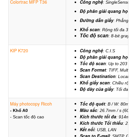
Colortrac MFP T36
Công nghệ
: SingleSensor
Độ phân giải quang học
: M
Đường dẫn giấy
: Phẳng
​Khổ scan
: Rộng tối đa 36" 
Tốc độ scan
: 8-bit graysc
KIP K720
Công nghệ
: C.I.S
Độ phân giải quang học
: 6
Tốc độ scan
: Up to 203 mm
Scan Format
: TIFF, Multip
Scan Destination
: Local US
Khổ giấy scan
: Chiều rộng k
Độ dày của giấy
: Tối đa 1.
Máy photocopy Ricoh
Tốc độ quét
: B / W: 80mm / 
Màu sắc
- Khổ A0
: 26.7mm / s (600 dp
Kích thước tối đa
- Scan tốc độ cao
: 914mm x
Kích thước Tối thiểu
: 210m
Kết nối
: USB, LAN
Scan to E-mail
: SMTP, Gatew