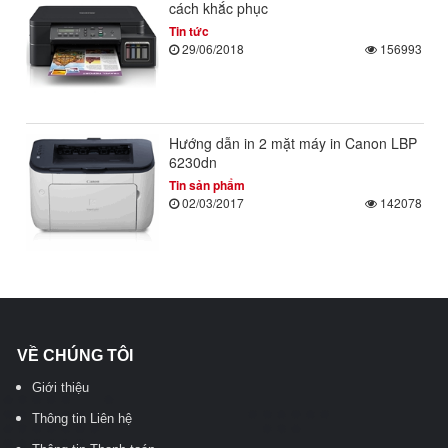
cách khắc phục
Tin tức
29/06/2018
156993
Hướng dẫn in 2 mặt máy in Canon LBP
6230dn
Tin sản phẩm
02/03/2017
142078
VỀ CHÚNG TÔI
Giới thiệu
Thông tin Liên hệ