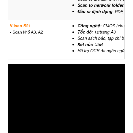
Scan to network folder
: SM
Đầu ra định dạng
: PDF, TI
Viisan S21
Công nghệ:
CMOS (chụp từ 
Tốc độ
: 1s/trang A3
- Scan khổ A3, A2
Scan sách báo, tạp chí bản đ
Kết nối:
USB
Hỗ trợ OCR đa ngôn ngữ, bao