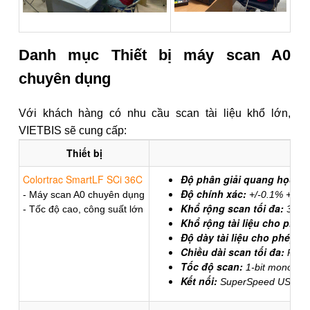
Danh mục Thiết bị máy scan A0
chuyên dụng
Với khách hàng có nhu cầu scan tài liệu khổ lớn,
VIETBIS sẽ cung cấp:
Thiết bị
Colortrac SmartLF SCi 36C
Độ phân giải quang học:
12
Độ chính xác:
- Máy scan A0 chuyên dụng
+/-0.1% +/-1 p
Khổ rộng scan tối đa:
- Tốc độ cao, công suất lớn
36in
Khổ rộng tài liệu cho phép
Độ dày tài liệu cho phép:
Tố
Chiều dài scan tối đa:
PDF/J
Tốc độ scan:
1-bit mono/8-b
Kết nối:
SuperSpeed USB 3.0