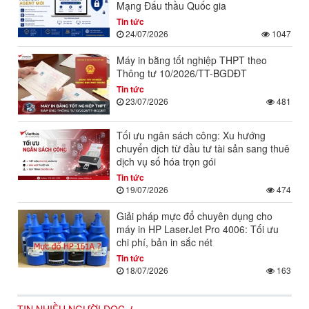
Mạng Đấu thầu Quốc gia
Tin tức
24/07/2026
1047
Máy in bằng tốt nghiệp THPT theo
Thông tư 10/2026/TT-BGDĐT
Tin tức
23/07/2026
481
Tối ưu ngân sách công: Xu hướng
chuyển dịch từ đầu tư tài sản sang thuê
dịch vụ số hóa trọn gói
Tin tức
19/07/2026
474
Giải pháp mực đổ chuyên dụng cho
máy in HP LaserJet Pro 4006: Tối ưu
chi phí, bản in sắc nét
Tin tức
18/07/2026
163
TIN NHIỀU NGƯỜI ĐỌC