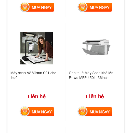
MUA NGAY
MUA NGAY
Máy scan A2 Viisan S21 cho
Cho thuê Máy Scan khổ lớn
thuê
Rowe MFP 450i - 36inch
Liên hệ
Liên hệ
MUA NGAY
MUA NGAY