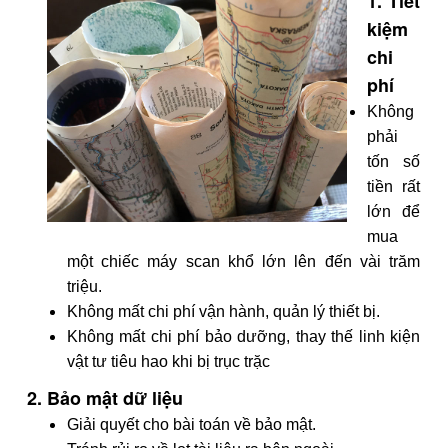
1. Tiết
kiệm
chi
phí
Không
phải
tốn số
tiền rất
lớn để
mua
một chiếc máy scan khổ lớn lên đến vài trăm
triệu.
Không mất chi phí vận hành, quản lý thiết bị.
Không mất chi phí bảo dưỡng, thay thế linh kiện
vật tư tiêu hao khi bị trục trặc
2. Bảo mật dữ liệu
Giải quyết cho bài toán về bảo mật.