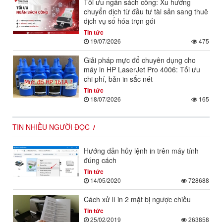
Tối ưu ngân sách công: Xu hướng
chuyển dịch từ đầu tư tài sản sang thuê
dịch vụ số hóa trọn gói
Tin tức
19/07/2026
475
Giải pháp mực đổ chuyên dụng cho
máy in HP LaserJet Pro 4006: Tối ưu
chi phí, bản in sắc nét
Tin tức
18/07/2026
165
TIN NHIỀU NGƯỜI ĐỌC
Hướng dẫn hủy lệnh in trên máy tính
đúng cách
Tin tức
14/05/2020
728688
Cách xử lí in 2 mặt bị ngược chiều
Tin tức
25/02/2019
263858