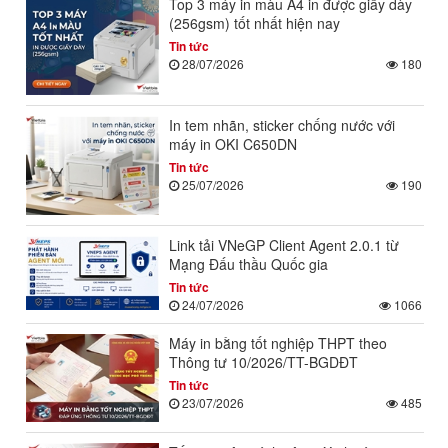
Top 3 máy in màu A4 in được giấy dày
(256gsm) tốt nhất hiện nay
Tin tức
28/07/2026
180
In tem nhãn, sticker chống nước với
máy in OKI C650DN
Tin tức
25/07/2026
190
Link tải VNeGP Client Agent 2.0.1 từ
Mạng Đấu thầu Quốc gia
Tin tức
24/07/2026
1066
Máy in bằng tốt nghiệp THPT theo
Thông tư 10/2026/TT-BGDĐT
Tin tức
23/07/2026
485