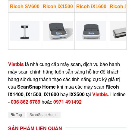
Ricoh SV600
Ricoh iX1500
Ricoh iX1600
Ricoh S130
Vietbis
là nhà cung cấp máy scan, dịch vụ bảo hành
máy scan chính hãng luôn sẵn sàng hỗ trợ để khách
hàng sử dụng thành thạo các tính năng cực ký giá trị
ScanSnap Home
Ricoh
của
khi mua các máy scan
IX1400
IX1500
IX1600
IX2500
Vietbis
,
,
hay
tại
. Hotline
036 862 6789
0971 491492
-
hoặc
Tag
ScanSnap Home
SẢN PHẨM LIÊN QUAN