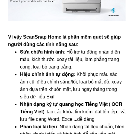
Vì vậy
ScanSnap Home là phần mềm quét sẽ giúp
người dùng các tính năng sau:
Sửa chữa hình ảnh
: Hỗ trợ tự động nhận diện
màu, kích thước, xoay tài liệu, làm phẳng trang
cong, loại bỏ trang trắng.
Hiệu chỉnh ảnh tự động:
Khôi phục màu sắc
ảnh cũ, điều chỉnh sáng/tối, loại bỏ mắt đỏ, xoay
ảnh dựa trên khuôn mặt, lưu ngày tháng trong
siêu dữ liệu Exif.
Nhận dạng ký tự quang học Tiếng Việt ( OCR
Tiếng Việt
): tạo các khóa tìm kiếm, đặt tên tệp...và
lưu file dạng Word, Excel...dễ dàng
Phân loại tài liệu
Nhận dạng tài liệu chuẩn, biên
:
nhận, danh thiếp và hình ảnh để sắp xếp một