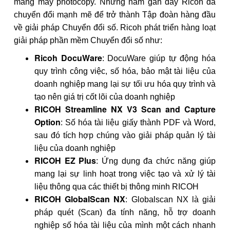
mảng máy photocopy. Những năm gần đây Ricoh đã
chuyển đổi mạnh mẽ để trở thành Tập đoàn hàng đầu
về giải pháp Chuyển đổi số. Ricoh phát triển hàng loạt
giải pháp phần mềm Chuyển đổi số như:
Ricoh DocuWare
: DocuWare giúp tự động hóa
quy trình công việc, số hóa, bảo mật tài liệu của
doanh nghiệp mang lại sự tối ưu hóa quy trình và
tạo nên giá trị cốt lõi của doanh nghiệp
RICOH Streamline NX V3 Scan and Capture
Option
: Số hóa tài liệu giấy thành PDF và Word,
sau đó tích hợp chúng vào giải pháp quản lý tài
liệu của doanh nghiệp
RICOH EZ Plus
: Ứng dụng đa chức năng giúp
mang lại sự linh hoạt trong việc tạo và xử lý tài
liệu thông qua các thiết bị thông minh RICOH
RICOH GlobalScan NX
: Globalscan NX là giải
pháp quét (Scan) đa tính năng, hỗ trợ doanh
nghiệp số hóa tài liệu của mình một cách nhanh