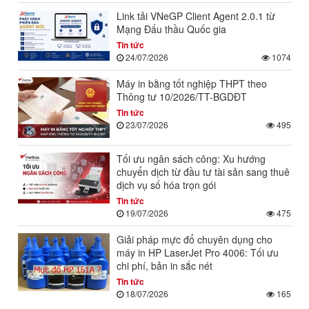
Link tải VNeGP Client Agent 2.0.1 từ
Mạng Đấu thầu Quốc gia
Tin tức
24/07/2026
1074
Máy in bằng tốt nghiệp THPT theo
Thông tư 10/2026/TT-BGDĐT
Tin tức
23/07/2026
495
Tối ưu ngân sách công: Xu hướng
chuyển dịch từ đầu tư tài sản sang thuê
dịch vụ số hóa trọn gói
Tin tức
19/07/2026
475
Giải pháp mực đổ chuyên dụng cho
máy in HP LaserJet Pro 4006: Tối ưu
chi phí, bản in sắc nét
Tin tức
18/07/2026
165