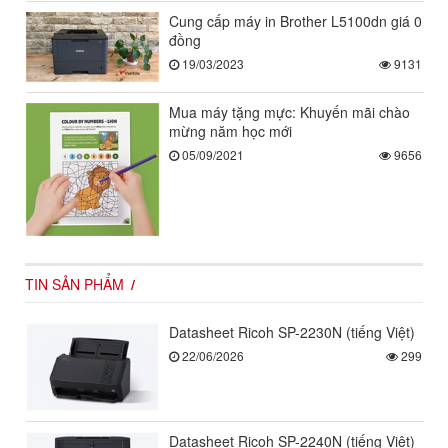
Cung cấp máy in Brother L5100dn giá 0
đồng
19/03/2023
9131
Mua máy tặng mực: Khuyến mãi chào
mừng năm học mới
05/09/2021
9656
TIN SẢN PHẨM
Datasheet Ricoh SP-2230N (tiếng Việt)
22/06/2026
299
Datasheet Ricoh SP-2240N (tiếng Việt)