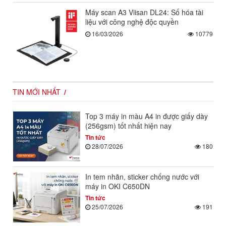
Máy scan A3 Viisan DL24: Số hóa tài
liệu với công nghệ độc quyền
16/03/2026
10779
TIN MỚI NHẤT
Top 3 máy in màu A4 in được giấy dày
(256gsm) tốt nhất hiện nay
Tin tức
28/07/2026
180
In tem nhãn, sticker chống nước với
máy in OKI C650DN
Tin tức
25/07/2026
191