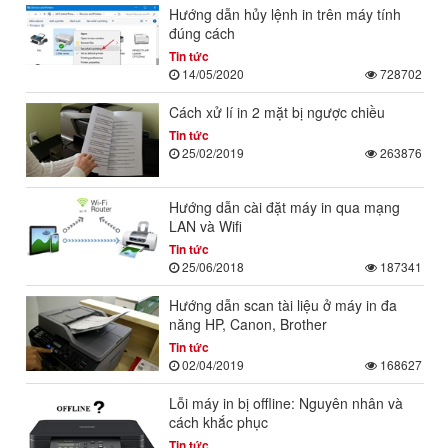
Hướng dẫn hủy lệnh in trên máy tính
đúng cách
Tin tức
14/05/2020
728702
Cách xử lí in 2 mặt bị ngược chiều
Tin tức
25/02/2019
263876
Hướng dẫn cài đặt máy in qua mạng
LAN và Wifi
Tin tức
25/06/2018
187341
Hướng dẫn scan tài liệu ở máy in đa
năng HP, Canon, Brother
Tin tức
02/04/2019
168627
Lỗi máy in bị offline: Nguyên nhân và
cách khắc phục
Tin tức