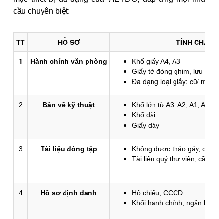
cầu chuyên biệt:
TT
HỒ SƠ
TÍNH CHẤT
1
Hành chính văn phòng
Khổ giấy A4, A3
Giấy tờ đóng ghim, lưu trữ
Đa dạng loại giấy: cũ/ mới,
2
Bản vẽ kỹ thuật
Khổ lớn từ A3, A2, A1, A0
Khổ dài
Giấy dày
3
Tài liệu đóng tập
Không được tháo gáy, cắt g
Tài liệu quý thư viện, cần 
4
Hồ sơ định danh
Hộ chiếu, CCCD
Khối hành chính, ngân hàng,