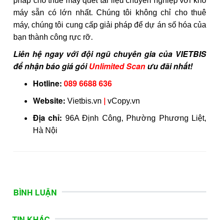
pháp cho thuê máy quét tài liệu chuyên nghiệp với kho
máy sẵn có lớn nhất. Chúng tôi không chỉ cho thuê
máy, chúng tôi cung cấp giải pháp để dự án số hóa của
bạn thành công rực rỡ.
Liên hệ ngay với đội ngũ chuyên gia của VIETBIS
để nhận báo giá gói
Unlimited Scan
ưu đãi nhất!
Hotline:
089 6688 636
Website:
|
Vietbis.vn
vCopy.vn
Địa chỉ:
96A Định Công, Phường Phương Liệt,
Hà Nội
BÌNH LUẬN
TIN KHÁC