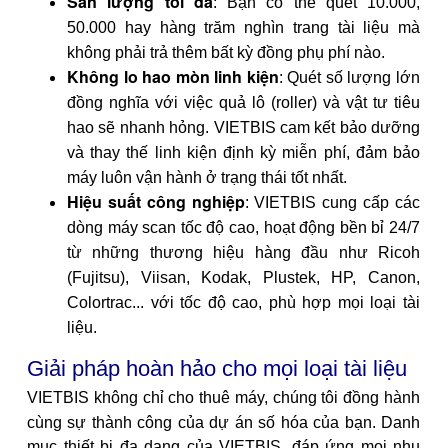
​Sản lượng tối đa
: Bạn có thể quét 10.000,
50.000 hay hàng trăm nghìn trang tài liệu mà
không phải trả thêm bất kỳ đồng phụ phí nào.
​Không lo hao mòn linh kiện
: Quét số lượng lớn
đồng nghĩa với việc quả lô (roller) và vật tư tiêu
hao sẽ nhanh hỏng. VIETBIS cam kết bảo dưỡng
và thay thế linh kiện định kỳ miễn phí, đảm bảo
máy luôn vận hành ở trạng thái tốt nhất.
Hiệu suất công nghiệp
: VIETBIS cung cấp các
dòng máy scan tốc độ cao, hoạt động bền bỉ 24/7
từ những thương hiệu hàng đầu như Ricoh
(Fujitsu), Viisan, Kodak, Plustek, HP, Canon,
Colortrac... với tốc độ cao, phù hợp mọi loại tài
liệu.
Giải pháp hoàn hảo cho mọi loại tài liệu
VIETBIS không chỉ cho thuê máy, chúng tôi đồng hành
cùng sự thành công của dự án số hóa của bạn.
Danh
mục thiết bị đa dạng của VIETBIS, đáp ứng mọi nhu