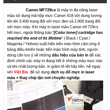
Canon MF729cx
là máy in đa năng laser
màu sử dụng mã hộp mực Canon 418 với dung lượng
lên tới 3.400 trang đối với mực đen và 2.900 trang đối
với mực màu. Khi máy in laser màu Canon mf 729cx
hết mực, ngoài thông báo “
[Color toner] cartridge has
reached the end of its lifetime
” ( Black / Cyan /
Magenta / Yellow) xuất hiện trên màn hình cảm ứng ở
bảng điều khiển hoặc trên màn hình máy tính, người
dùng cần lưu ý về những
dấu hiệu của bản in
để xác
định chính xác máy in đang hết ở những màu mực nào
và khi chất lượng bản in giảm rõ rệt hãy liên hệ ngay
với
Việt Bis
để sử dụng
dịch vụ đổ mực in laser
màu + thay chip tận nơi chuyên nghiệp
.