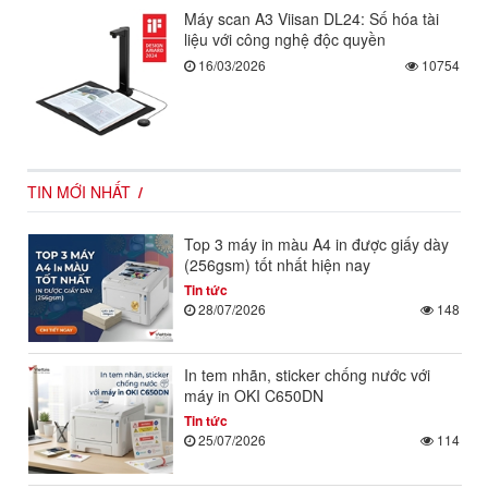
Máy scan A3 Viisan DL24: Số hóa tài
liệu với công nghệ độc quyền
16/03/2026
10754
TIN MỚI NHẤT
Top 3 máy in màu A4 in được giấy dày
(256gsm) tốt nhất hiện nay
Tin tức
28/07/2026
148
In tem nhãn, sticker chống nước với
máy in OKI C650DN
Tin tức
25/07/2026
114