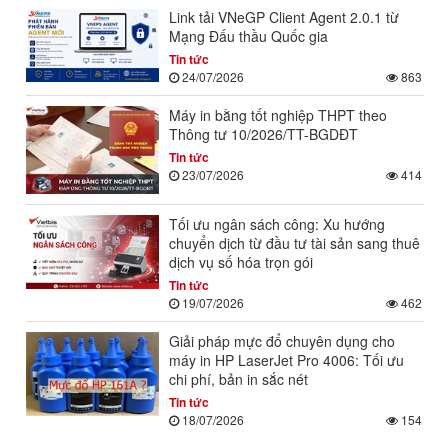
Link tải VNeGP Client Agent 2.0.1 từ
Mạng Đấu thầu Quốc gia
Tin tức
24/07/2026
863
Máy in bằng tốt nghiệp THPT theo
Thông tư 10/2026/TT-BGDĐT
Tin tức
23/07/2026
414
Tối ưu ngân sách công: Xu hướng
chuyển dịch từ đầu tư tài sản sang thuê
dịch vụ số hóa trọn gói
Tin tức
19/07/2026
462
Giải pháp mực đổ chuyên dụng cho
máy in HP LaserJet Pro 4006: Tối ưu
chi phí, bản in sắc nét
Tin tức
18/07/2026
154