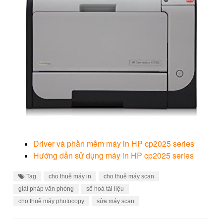
Driver và phần mềm máy in HP cp2025 series
Hướng dẫn sử dụng máy in HP cp2025 series
Tag
cho thuê máy in
cho thuê máy scan
giải pháp văn phòng
số hoá tài liệu
cho thuê máy photocopy
sửa máy scan