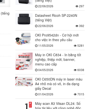
(tiếng Việt)
22/06/2026
297
(tiếng
Datasheet Ricoh SP-2240N
(tiếng Việt)
22/06/2026
392
OKI Pro9542dn - Cơ hội mới
cho việc in theo yêu cầu
11/05/2026
5281
Máy in OKI C834 - In bằng tốt
nghiệp, thiệp mời, banner,
menu cao cấp
04/05/2026
6038
OKI C650DN máy in laser màu
A4 nhỏ mà có võ, in đa dạng
giấy Decal
01/04/2026
7015
Máy scan A3 Viisan DL24: Số
hóa tài liệu với công nghệ độc