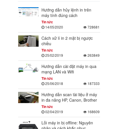
Hướng dẫn hủy lệnh in trên
máy tính đúng cách
Tin tức
14/05/2020
728681
Cách xử lí in 2 mặt bị ngược
chiều
Tin tức
25/02/2019
263849
Hướng dẫn cài đặt máy in qua
mạng LAN và Wifi
Tin tức
25/06/2018
187333
Hướng dẫn scan tài liệu ở máy
in đa năng HP, Canon, Brother
Tin tức
02/04/2019
168609
Lỗi máy in bị offline: Nguyên
nhân và cách khắc phục