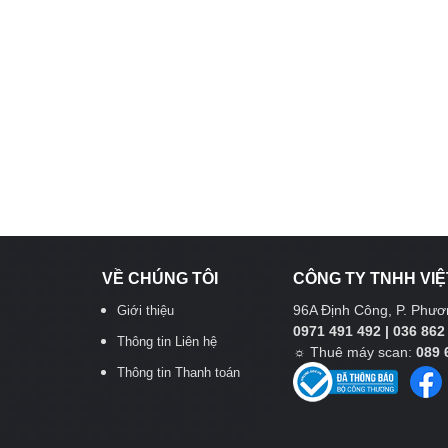
VỀ CHÚNG TÔI
CÔNG TY TNHH VIỆ
96A Định Công, P. Phươn
Giới thiệu
0971 491 492 | 036 862
Thông tin Liên hệ
☼
Thuê máy scan:
089 
Thông tin Thanh toán