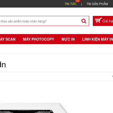
TIN TỨC
TIN SẢN PHẨM
ÁY SCAN
MÁY PHOTOCOPY
MỰC IN
LINH KIỆN MÁY IN
dn