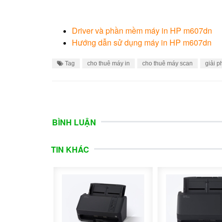
Driver và phần mềm máy in HP m607dn
Hướng dẫn sử dụng máy in HP m607dn
Tag
cho thuê máy in
cho thuê máy scan
giải 
BÌNH LUẬN
TIN KHÁC