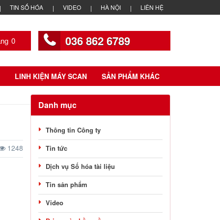
TIN SỐ HÓA
VIDEO
HÀ NỘI
LIÊN HỆ
036 862 6789
0
LINH KIỆN MÁY SCAN
SẢN PHẨM KHÁC
Danh mục
Thông tin Công ty
1248
Tin tức
Dịch vụ Số hóa tài liệu
Tin sản phẩm
Video