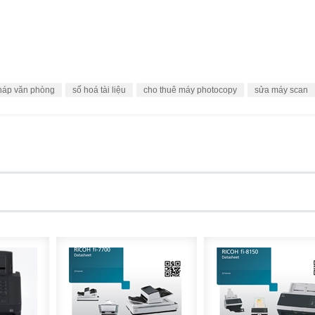
pháp văn phòng
số hoá tài liệu
cho thuê máy photocopy
sửa máy scan