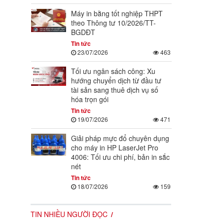
Máy in bằng tốt nghiệp THPT
theo Thông tư 10/2026/TT-
BGDĐT
Tin tức
23/07/2026
463
Tối ưu ngân sách công: Xu
hướng chuyển dịch từ đầu tư
tài sản sang thuê dịch vụ số
hóa trọn gói
Tin tức
19/07/2026
471
Giải pháp mực đổ chuyên dụng
cho máy in HP LaserJet Pro
4006: Tối ưu chi phí, bản in sắc
nét
Tin tức
18/07/2026
159
TIN NHIỀU NGƯỜI ĐỌC