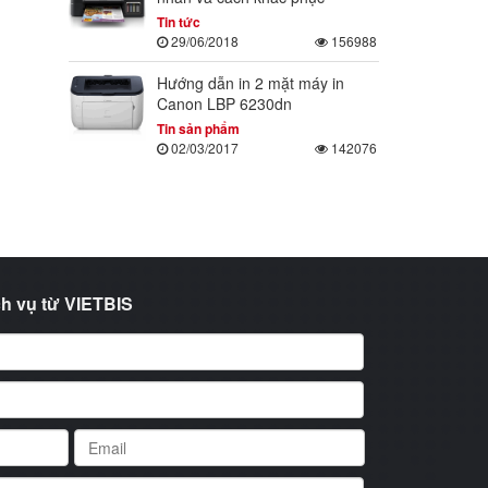
Tin tức
29/06/2018
156988
Hướng dẫn in 2 mặt máy in
Canon LBP 6230dn
Tin sản phẩm
02/03/2017
142076
h vụ từ VIETBIS