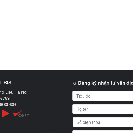
☼ Đăng ký nhận tư vấn dịc
T BIS
g Liệt, Hà Nội
 6789
6688 636