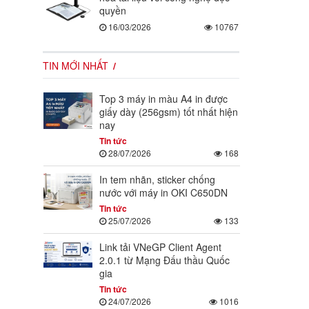
quyền
16/03/2026
10767
TIN MỚI NHẤT
Top 3 máy in màu A4 in được
giấy dày (256gsm) tốt nhất hiện
nay
Tin tức
28/07/2026
168
In tem nhãn, sticker chống
nước với máy in OKI C650DN
Tin tức
25/07/2026
133
Link tải VNeGP Client Agent
2.0.1 từ Mạng Đấu thầu Quốc
gia
Tin tức
24/07/2026
1016