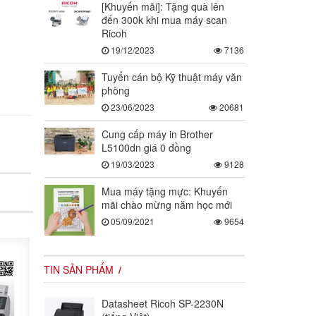
[Khuyến mãi]: Tặng quà lên
đến 300k khi mua máy scan
Ricoh
19/12/2023
7136
Tuyển cán bộ Kỹ thuật máy văn
phòng
23/06/2023
20681
Cung cấp máy in Brother
L5100dn giá 0 đồng
19/03/2023
9128
Mua máy tặng mực: Khuyến
mãi chào mừng năm học mới
05/09/2021
9654
TIN SẢN PHẨM
Datasheet Ricoh SP-2230N