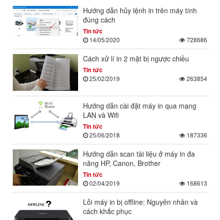
Hướng dẫn hủy lệnh in trên máy tính
đúng cách
Tin tức
14/05/2020
728686
Cách xử lí in 2 mặt bị ngược chiều
Tin tức
25/02/2019
263854
Hướng dẫn cài đặt máy in qua mạng
LAN và Wifi
Tin tức
25/06/2018
187336
Hướng dẫn scan tài liệu ở máy in đa
năng HP, Canon, Brother
Tin tức
02/04/2019
168613
Lỗi máy in bị offline: Nguyên nhân và
cách khắc phục