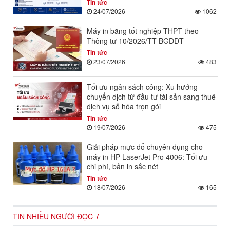
Tin tức
24/07/2026
1062
Máy in bằng tốt nghiệp THPT theo
Thông tư 10/2026/TT-BGDĐT
Tin tức
23/07/2026
483
Tối ưu ngân sách công: Xu hướng
chuyển dịch từ đầu tư tài sản sang thuê
dịch vụ số hóa trọn gói
Tin tức
19/07/2026
475
Giải pháp mực đổ chuyên dụng cho
máy in HP LaserJet Pro 4006: Tối ưu
chi phí, bản in sắc nét
Tin tức
18/07/2026
165
TIN NHIỀU NGƯỜI ĐỌC