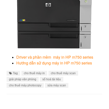
Driver và phần mềm máy in HP m750 series
Hướng dẫn sử dụng máy in HP m750 series
Tag
cho thuê máy in
cho thuê máy scan
giải pháp văn phòng
số hoá tài liệu
cho thuê máy photocopy
sửa máy scan