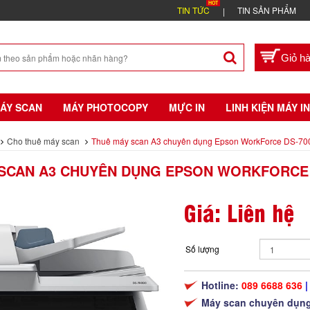
TIN TỨC
TIN SẢN PHẨM
ÁY SCAN
MÁY PHOTOCOPY
MỰC IN
LINH KIỆN MÁY IN
Cho thuê máy scan
Thuê máy scan A3 chuyên dụng Epson WorkForce DS-70
SCAN A3 CHUYÊN DỤNG EPSON WORKFORCE 
Giá: Liên hệ
Số lượng
Hotline:
089 6688 636
|
Máy scan chuyên dụng