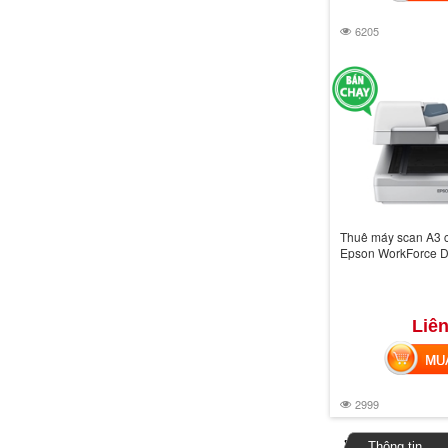
6205
Thuê máy scan A3 
Epson WorkForce 
Liên
MUA 
2999
Thông tin