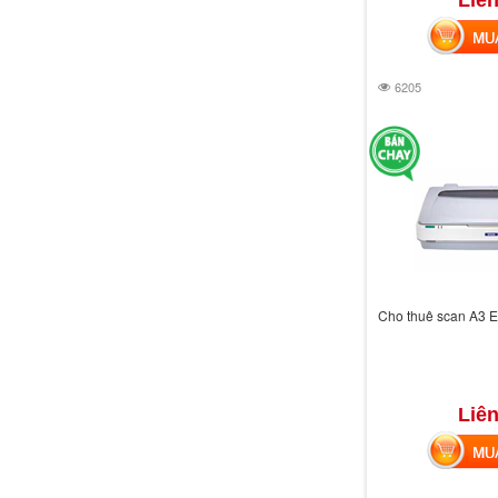
Liên
MUA 
6205
Cho thuê scan A3 
Liên
MUA 