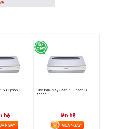
n A3 Epson GT-
Cho thuê máy Scan A3 Epson GT-
20000
n hệ
Liên hệ
 NGAY
MUA NGAY