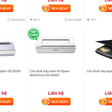
 hệ
Liên hệ
Liê
NGAY
MUA NGAY
MUA
29/06/2024
6219
08/12/2025
7071
Epson GT-20000
Cho thuê máy scan A3 Epson
Cho thuê máy sc
WorkForce DS-50000
 hệ
Liên hệ
Liê
NGAY
MUA NGAY
MUA