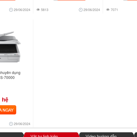
29/06/2024
5813
29/06/2024
7071
chuyên dụng
DS-70000
 hệ
NGAY
29/06/2024
Vật tư linh kiện
Video hướng dẫn