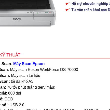
Hỗ trợ chuyên nghiệp 
Tư vấn triển khai các 
KỸ THUẬT
 Scan:
Máy Scan Epson
Scan:
Máy scan Epson WorkForce
DS-70000
 Scan:
Máy scan tài liệu
 Scan:
tối đa khổ A3
can:
70 tờ/ phút (trắng đen/ màu)
iải:
600 dpi
ệ:
CCD
 nối:
USB 2.0