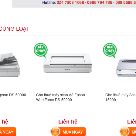
CÙNG LOẠI
Epson DS-60000
Cho thuê máy scan A3 Epson
Cho thuê máy Sca
WorkForce DS-50000
15000
 hệ
Liên hệ
Liê
NGAY
MUA NGAY
MUA