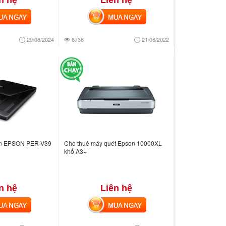
n hệ
Liên hệ
 NGAY
MUA NGAY
29/06/2024
6736
21/06/2022
an EPSON PER-V39
Cho thuê máy quét Epson 10000XL
khổ A3+
n hệ
Liên hệ
 NGAY
MUA NGAY