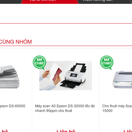
CÙNG NHÓM
Epson DS-60000
Máy scan A3 Epson DS-32000 tốc độ
Cho thuê máy Sca
nhanh 90ppm cho thuê
15000