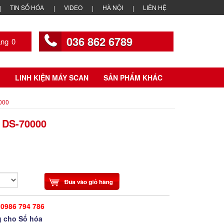
TIN SỐ HÓA
VIDEO
HÀ NỘI
LIÊN HỆ
036 862 6789
0
LINH KIỆN MÁY SCAN
SẢN PHẨM KHÁC
000
DS-70000
0986 794 786
 cho Số hóa