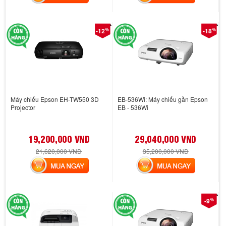
%
%
-12
-18
Máy chiếu Epson EH-TW550 3D
EB-536Wi: Máy chiếu gần Epson
Projector
EB - 536Wi
19,200,000 VND
29,040,000 VND
21,620,000 VND
35,200,000 VND
MUA NGAY
MUA NGAY
%
-9