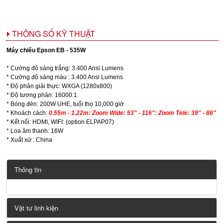
THÔNG SỐ KỸ THUẬT
Máy chiếu Epson EB - 535W
* Cường độ sáng trắng: 3.400 Ansi Lumens
* Cường độ sáng màu : 3.400 Ansi Lumens
* Độ phân giải thực: WXGA (1280x800)
* Độ tương phản: 16000:1
* Bóng đèn: 200W UHE, tuổi thọ 10,000 giờ
* Khoách cách:
0.55m - 1.22m: Zoom Wide: 53" - 116": Zoom Tele: 39" - 86"
* Kết nối: HDMI, WIFI: (option ELPAP07)
* Loa âm thanh: 16W
* Xuất xứ : China
Thông tin
Vật tư linh kiện