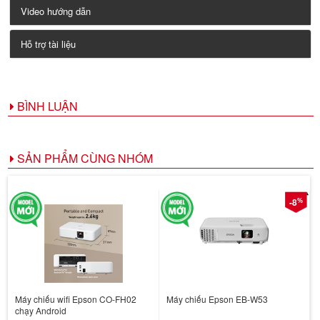
Video hướng dẫn
Hỗ trợ tài liệu
BÌNH LUẬN
SẢN PHẨM CÙNG NHÓM
%
-8
Máy chiếu wifi Epson CO-FH02
Máy chiếu Epson EB-W53
chạy Android