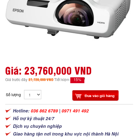
Giá:
23,760,000 VND
15%
Giá trước đây
27,720,000 VND
Tiết kiệm
Số lượng
Hotline:
036 862 6789
|
0971 491 492
Hỗ trợ kỹ thuật 24/7
Dịch vụ chuyên nghiệp
Giao hàng tận nơi trong khu vực nội thành Hà Nội