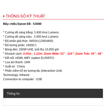
THÔNG SỐ KỸ THUẬT
Máy chiếu Epson EB - 536Wi
* Cường độ sáng trắng: 3.400 Ansi Lumens
* Cường độ sáng màu : 3.400 Ansi Lumens
* Độ phân giải thực: WXGA (1280x800)
* Độ tương phản: 16000:1
* Bóng đèn: 200W UHE, tuổi thọ 10,000 giờ
* Khoách cách:
0.55m - 1.22m: Zoom Wide: 53" - 116": Zoom Tele: 39" - 86"
* Kết nối: HDMI, WIFI: (option ELPAP07)
* Loa âm thanh: 16W
* Xuất xứ : China
* Phần mềm hỗ trợ tương tác (Interactive Unit)
Technology: Infrared
Connection to computer : USB
Thông tin