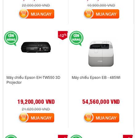
22,000,000 VND
10,900,000 VND
MUA NGAY
MUA NGAY
%
-12
Máy chiếu Epson EH-TW550 3D
Máy chiếu Epson EB - 485Wi
Projector
19,200,000 VND
54,560,000 VND
21,620,000 VND
MUA NGAY
MUA NGAY