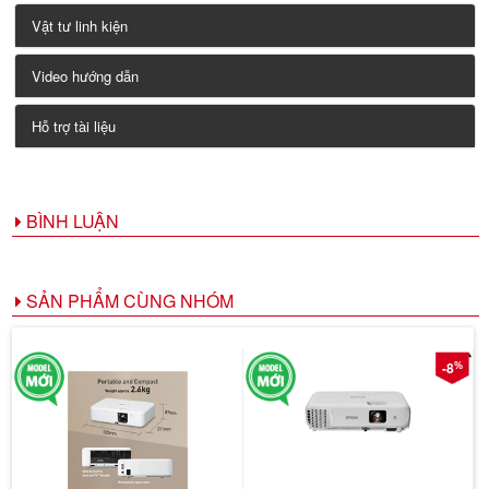
Vật tư linh kiện
Video hướng dẫn
Hỗ trợ tài liệu
BÌNH LUẬN
SẢN PHẨM CÙNG NHÓM
%
-8