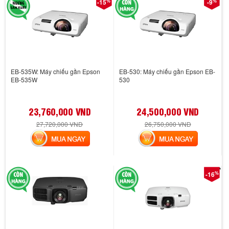
%
%
-15
-9
EB-535W: Máy chiếu gần Epson
EB-530: Máy chiếu gần Epson EB-
EB-535W
530
23,760,000 VND
24,500,000 VND
27,720,000 VND
26,750,000 VND
MUA NGAY
MUA NGAY
%
-16