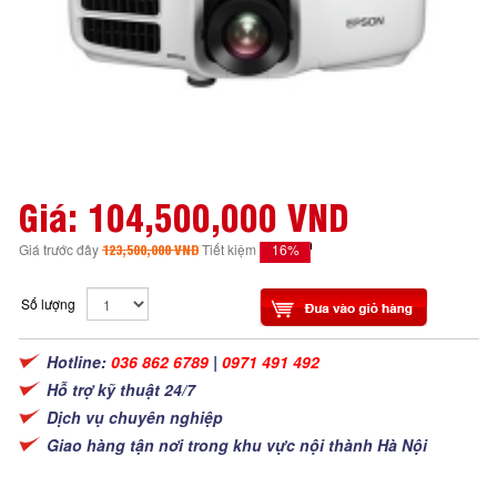
Giá:
104,500,000 VND
16%
Giá trước đây
123,500,000 VND
Tiết kiệm
Số lượng
Hotline:
036 862 6789
|
0971 491 492
Hỗ trợ kỹ thuật 24/7
Dịch vụ chuyên nghiệp
Giao hàng tận nơi trong khu vực nội thành Hà Nội