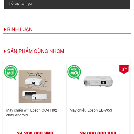
Hỗ trợ tài liệu
BÌNH LUẬN
SẢN PHẨM CÙNG NHÓM
%
-8
Máy chiếu wifi Epson CO-FH02
Máy chiếu Epson EB-W53
chạy Android
24,200,000 VND
26,000,000 VND