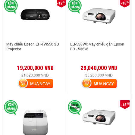
%
%
-12
-18
Máy chiếu Epson EH-TW550 3D
EB-536Wi: Máy chiếu gần Epson
Projector
EB - 536Wi
19,200,000 VND
29,040,000 VND
21,620,000 VND
35,200,000 VND
MUA NGAY
MUA NGAY
%
-15