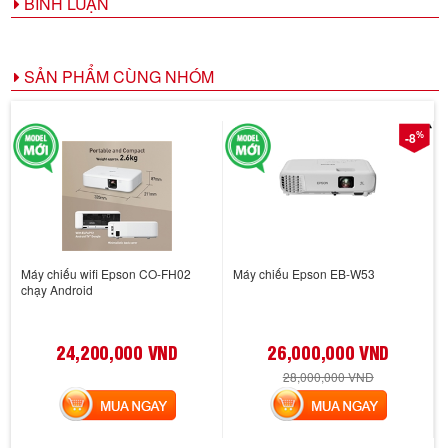
BÌNH LUẬN
SẢN PHẨM CÙNG NHÓM
%
-8
Máy chiếu wifi Epson CO-FH02
Máy chiếu Epson EB-W53
chạy Android
24,200,000 VND
26,000,000 VND
28,000,000 VND
MUA NGAY
MUA NGAY