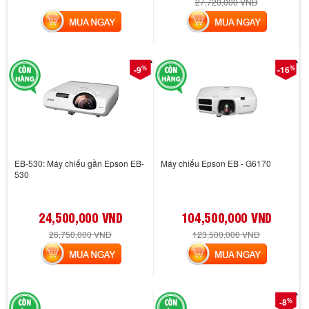
27,720,000 VND
MUA NGAY
MUA NGAY
%
%
-9
-16
EB-530: Máy chiếu gần Epson EB-
Máy chiếu Epson EB - G6170
530
24,500,000 VND
104,500,000 VND
26,750,000 VND
123,500,000 VND
MUA NGAY
MUA NGAY
%
-8