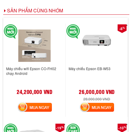
SẢN PHẨM CÙNG NHÓM
%
-8
Máy chiếu wifi Epson CO-FH02
Máy chiếu Epson EB-W53
chạy Android
24,200,000 VND
26,000,000 VND
28,000,000 VND
MUA NGAY
MUA NGAY
%
%
-19
-10