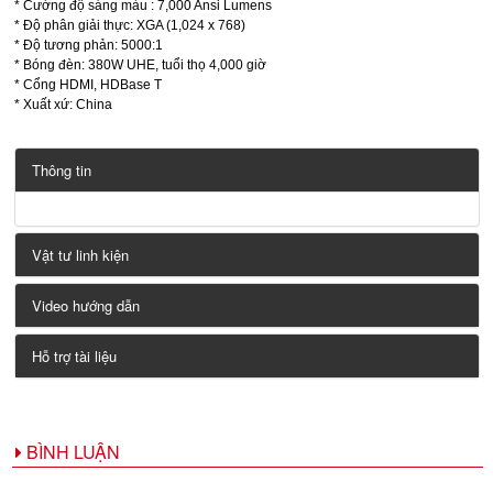
* Cường độ sáng màu : 7,000 Ansi Lumens
* Độ phân giải thực: XGA (1,024 x 768)
* Độ tương phản: 5000:1
* Bóng đèn: 380W UHE, tuổi thọ 4,000 giờ
* Cổng HDMI, HDBase T
* Xuất xứ: China
Thông tin
Vật tư linh kiện
Video hướng dẫn
Hỗ trợ tài liệu
BÌNH LUẬN